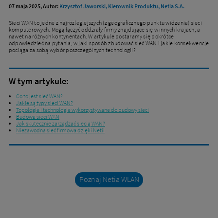
07 maja 2025, Autor:
Krzysztof Jaworski, Kierownik Produktu, Netia S.A.
Sieci WAN to jedne z najrozleglejszych (z geograficznego punktu widzenia) sieci
komputerowych. Mogą łączyć oddziały firmy znajdujące się w innych krajach, a
nawet na różnych kontynentach. W artykule postaramy się pokrótce
odpowiedzieć na pytania, w jaki sposób zbudować sieć WAN i jakie konsekwencje
pociąga za sobą wybór poszczególnych technologii?
W tym artykule:
Co to jest sieć WAN?
Jakie są typy sieci WAN?
Topologie i technologie wykorzystywane do budowy sieci
Budowa sieci WAN
Jak skutecznie zarządzać siecią WAN?
Niezawodna sieć firmowa dzięki Netii
Poznaj Netia WLAN