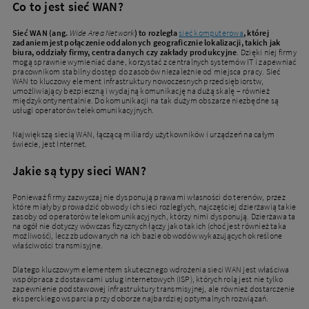
Co to jest sieć WAN?
Sieć WAN (ang.
Wide Area Network
) to rozległa
sieć komputerowa
, której
zadaniem jest połączenie oddalonych geograficznie lokalizacji, takich jak
biura, oddziały firmy, centra danych czy zakłady produkcyjne
. Dzięki niej firmy
mogą sprawnie wymieniać dane, korzystać z centralnych systemów IT i zapewniać
pracownikom stabilny dostęp do zasobów niezależnie od miejsca pracy. Sieć
WAN to kluczowy element infrastruktury nowoczesnych przedsiębiorstw,
umożliwiający bezpieczną i wydajną komunikację na dużą skalę – również
międzykontynentalnie. Do komunikacji na tak dużym obszarze niezbędne są
usługi operatorów telekomunikacyjnych.
Największą siecią WAN, łączącą miliardy użytkowników i urządzeń na całym
świecie, jest Internet.
Jakie są typy sieci WAN?
Ponieważ firmy zazwyczaj nie dysponują prawami własności do terenów, przez
które miałyby prowadzić obwody ich sieci rozległych, najczęściej dzierżawią takie
zasoby od operatorów telekomunikacyjnych, którzy nimi dysponują. Dzierżawa ta
na ogół nie dotyczy wówczas fizycznych łączy jako takich (choć jest również taka
możliwość), lecz zbudowanych na ich bazie obwodów wykazujących określone
właściwości transmisyjne.
Dlatego kluczowym elementem skutecznego wdrożenia sieci WAN jest właściwa
współpraca z dostawcami usług internetowych (ISP), których rolą jest nie tylko
zapewnienie podstawowej infrastruktury transmisyjnej, ale również dostarczenie
eksperckiego wsparcia przy doborze najbardziej optymalnych rozwiązań.