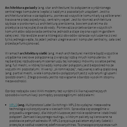
Architektura gwiazdy
(ang. star architecture) to połączenie wyróżnionego
centralnego komputera (węzła) z każdym z pozostałych urządzeń. Jest to
architektura łatwa w zarządzaniu, ponieważ wszystkie komunikaty są odbierane i
trasowane przez pojedynczy, centralny węzeł. Jest to również architektura
szybsza w porównaniu z architekturą pierścienia, bowiem pakiet ma do
przebycia co najwyżej dwa obwody. Ponieważ za przetwarzanie wszystkich
komunikatów odpowiada centralna jednostka staje się ona wąskim gardłem
całej sieci. Wprawdzie awaria któregoś z obwodów oznacza wykluczenia z sieci
tylko jednego węzła, to jeżeli jednak ulegnie awarii komputer centralny, cała sieć
przestaje funkcjonować.
W ramach
architektury siatki
(ang. mesh architecture) niektóre bądź wszystkie
urządzenia sieciowe połączone są z większą liczbą innych komputerów. W
najbardziej rozbudowanym scenariuszu tej koncepcji mówimy o siatce pełnej
(ang. full mesh), w której to każdy komputer połączony jest bezpośrednio ze
wszystkimi pozostałymi. W wersji „skromniejszej”, nazywanej siatką częściową
(ang. partial mesh), wiele komputerów połączonych jest z wybranymi grupami
(podzbiorami). Z tego powodu jest to rozwiązanie o bardzo wysokim stopniu
niezawodności.
Oprócz rodzajów sieci WAN możemy też wyróżnić kilka najważniejszych
sposobów komunikacji pomiędzy poszczególnymi oddziałami:
MPLS
(ang.
Multiprotocol Label Switching)
– MPLS to wydajna i niezawodna
technologia wykorzystywana w sieciach WAN. Sprawdza się szczególnie w
przypadku organizacji, dla których kluczowe jest niskie opóźnienie i stabilność
połączeń. Zamiast klasycznego routingu, w którym pakiety są kierowane na
podstawie pełnych adresów IP, MPLS przypisuje pakietom etykiety (l
abels
) i
przesyła je wzdłuż wcześniej zdefiniowanych tras. To znacząco przyspiesza ruch