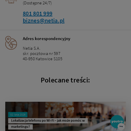
(Dostępne 24/7)
801 801 999
biznes@netia.pl
Adres korespondencyjny
Netia S.A.
skr. pocztowa nr 597
40-950 Katowice S105
Polecane treści:
02 lipca 2026
Lokalizacja telefonu po Wi-Fi – jak może pomóc w
marketingu?