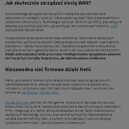
Jak skutecznie zarządzać siecią WAN?
Do skutecznego zarządzania siecią WAN niezbędne jest zastosowanie
odpowiednich narzędzi i praktyk, które zapewnią stabilność, bezpieczeństwo i
wydajność infrastruktury. Technologie, takie jak SD-WAN czy MPLS, pozwalają na
adaptacyjną dystrybucję ruchu, gwarantując, że krytyczne aplikacje (np.
VoIP
)
będą działać bez zakłóceń.
Kluczowe jest także zapewnienie bezpieczeństwa. Stosowanie najlepszych
standardów szyfrowania danych i zabezpieczenia przed atakami z zewnątrz to
podstawa w każdej nowoczesnej sieci. Dodatkowo zapewnienie redundancji
pozwala utrzymać ciągłość działania nawet w obliczu problemów technicznych.
Dzięki automatyzacji wielu procesów i inteligentnemu zarządzaniu pasmem
sieć może być nie tylko bezpieczna, ale także kosztowo efektywna
.
Niezawodna sieć firmowa dzięki Netii
Netia, jako jeden z liderów rynku telekomunikacji oraz usług sieciowych i
cyberbezpieczeństwa, oferuje kompleksowe wsparcie w projektowaniu,
wdrożeniu i utrzymaniu sieci WAN oaz innych rodzajów sieci, takich jak sieci
lokalne czy
aglomeracyjne sieci MAN.
Usługa SD-WAN+
od Netii to inteligentne i skalowalne rozwiązanie sieciowe,
które umożliwia szybkie i bezpieczne przesyłanie danych pomiędzy oddziałami
firmy, integrując je w jedną, łatwą do zarządzania sieć. Dzięki zastosowaniu
najlepszych technologii na rynku oraz centralnych polityk bezpieczeństwa
wzrasta poziom ochrony sieci, a systemy priorytetyzacji ruchu zwiększają
wydajność komunikacji i jakość procesów biznesowych.