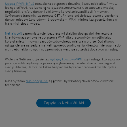
Usługa IP VPN MPLS
pozwala na połączenie dowolnej liczby oddziałów firmy w
jedną sieć WAN, realizowaną na łączach symetrycznych, co zapewnia wysoką
prędkość transferu danych i efektywne korzystanie z aplikacji firmowych.
Szyfrowanie transmisji za pomocą GET VPN gwarantuje bezpieczne przesyłanie
danych między różnorodnymi środowiskami WAN, minimalizując opóźnienia w
transmisji głosu i wideo.
Netia WLAN
zapewnia z kolei bezpieczny i stabilny dostęp do Internetu dla
klientów oraz szyfrowane połączenia Wi-Fi dla pracowników, umożliwiając
korzystanie z firmowych zasobów z dowolnego miejsca w biurze. Dodatkowo
usługa oferuje narzędzia marketingowe do profilowania klientów i kierowania do
nich treści reklamowych, co z pewnością wesprze sprzedaż dodatkowych usług.
W ofercie Netii znajduje się też
wydajny kosztowo VPN
, czyli usługa, która pozwoli
połączyć oddziały firmy za pomocą szyfrowanego tunelu odseparowanego od
sieci publicznej. Umożliwi także bezpieczne łączenie pracowników zdalnych z
siecią firmową.
Masz pytania?
Nasi specjaliści
są gotowi, by w każdej chwili omówić kwestie
techniczne!
Zapytaj o Netia WLAN