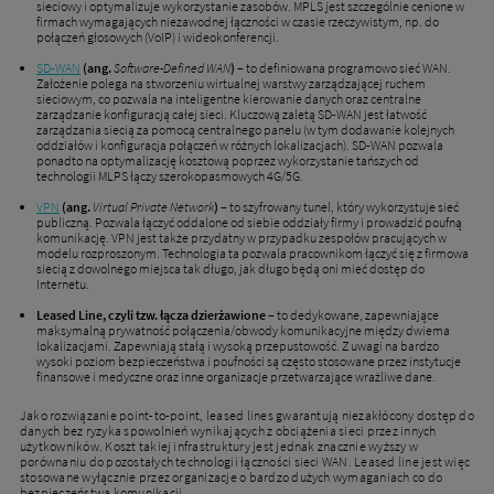
sieciowy i optymalizuje wykorzystanie zasobów. MPLS jest szczególnie cenione w
firmach wymagających niezawodnej łączności w czasie rzeczywistym, np. do
połączeń głosowych (VoIP) i wideokonferencji.
SD-WAN
(ang.
Software-Defined WAN
)
– to definiowana programowo sieć WAN.
Założenie polega na stworzeniu wirtualnej warstwy zarządzającej ruchem
sieciowym, co pozwala na inteligentne kierowanie danych oraz centralne
zarządzanie konfiguracją całej sieci. Kluczową zaletą SD-WAN jest łatwość
zarządzania siecią za pomocą centralnego panelu (w tym dodawanie kolejnych
oddziałów i konfiguracja połączeń w różnych lokalizacjach). SD-WAN pozwala
ponadto na optymalizację kosztową poprzez wykorzystanie tańszych od
technologii MLPS łączy szerokopasmowych 4G/5G.
VPN
(ang.
Virtual Private Network
)
– to szyfrowany tunel, który wykorzystuje sieć
publiczną. Pozwala łączyć oddalone od siebie oddziały firmy i prowadzić poufną
komunikację. VPN jest także przydatny w przypadku zespołów pracujących w
modelu rozproszonym. Technologia ta pozwala pracownikom łączyć się z firmowa
siecią z dowolnego miejsca tak długo, jak długo będą oni mieć dostęp do
Internetu.
Leased Line, czyli tzw. łącza dzierżawione
– to dedykowane, zapewniające
maksymalną prywatność połączenia/obwody komunikacyjne między dwiema
lokalizacjami. Zapewniają stałą i wysoką przepustowość. Z uwagi na bardzo
wysoki poziom bezpieczeństwa i poufności są często stosowane przez instytucje
finansowe i medyczne oraz inne organizacje przetwarzające wrażliwe dane.
Jako rozwiązanie point-to-point, leased lines gwarantują niezakłócony dostęp do
danych bez ryzyka spowolnień wynikających z obciążenia sieci przez innych
użytkowników. Koszt takiej infrastruktury jest jednak znacznie wyższy w
porównaniu do pozostałych technologii łączności sieci WAN. Leased line jest więc
stosowane wyłącznie przez organizacje o bardzo dużych wymaganiach co do
bezpieczeństwa komunikacji.