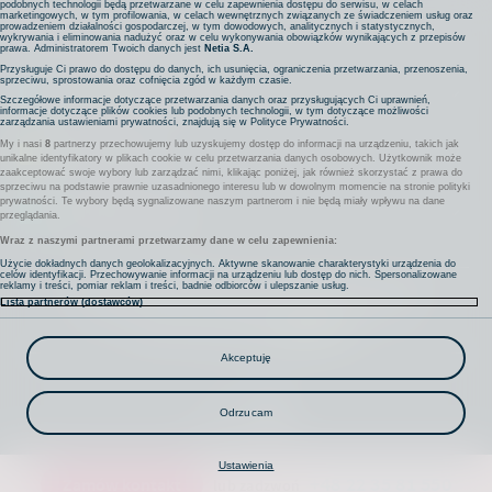
podobnych technologii będą przetwarzane w celu zapewnienia dostępu do serwisu, w celach
marketingowych, w tym profilowania, w celach wewnętrznych związanych ze świadczeniem usług oraz
prowadzeniem działalności gospodarczej, w tym dowodowych, analitycznych i statystycznych,
Bezpieczeństwo
wykrywania i eliminowania nadużyć oraz w celu wykonywania obowiązków wynikających z przepisów
prawa. Administratorem Twoich danych jest
Netia S.A.
Przysługuje Ci prawo do dostępu do danych, ich usunięcia, ograniczenia przetwarzania, przenoszenia,
sprzeciwu, sprostowania oraz cofnięcia zgód w każdym czasie.
Rozwiązania sieciowe
Szczegółowe informacje dotyczące przetwarzania danych oraz przysługujących Ci uprawnień,
informacje dotyczące plików cookies lub podobnych technologii, w tym dotyczące możliwości
zarządzania ustawieniami prywatności, znajdują się w
Polityce Prywatności
.
My i nasi
8
partnerzy przechowujemy lub uzyskujemy dostęp do informacji na urządzeniu, takich jak
Komunikacja
unikalne identyfikatory w plikach cookie w celu przetwarzania danych osobowych. Użytkownik może
zaakceptować swoje wybory lub zarządzać nimi, klikając poniżej, jak również skorzystać z prawa do
sprzeciwu na podstawie prawnie uzasadnionego interesu lub w dowolnym momencie na stronie polityki
prywatności. Te wybory będą sygnalizowane naszym partnerom i nie będą miały wpływu na dane
Pozostałe usługi
przeglądania.
Wraz z naszymi partnerami przetwarzamy dane w celu zapewnienia:
Użycie dokładnych danych geolokalizacyjnych. Aktywne skanowanie charakterystyki urządzenia do
celów identyfikacji. Przechowywanie informacji na urządzeniu lub dostęp do nich. Spersonalizowane
Komunikaty
Nota prawna
Partnerzy
Polityka prywatności
reklamy i treści, pomiar reklam i treści, badnie odbiorców i ulepszanie usług.
Lista partnerów (dostawców)
Projekty współfinansowane przez UE
Regulacja EOG
Youtro Strefa Wiedzy
Ustawienia
Akceptuję
Netia
w
mediach
Odrzucam
społecznościowych
Ustawienia
+48 22 35 81 550
Zamów kontakt
lub zadzwoń