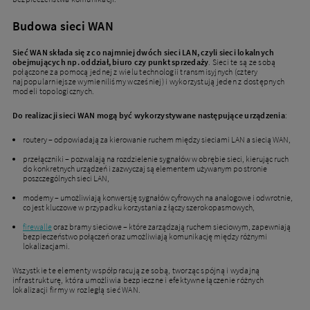
Budowa sieci WAN
Sieć WAN składa się z co najmniej dwóch sieci LAN, czyli sieci lokalnych
obejmujących np. oddział, biuro czy punkt sprzedaży
. Sieci te są ze sobą
połączone za pomocą jednej z wielu technologii transmisyjnych (cztery
najpopularniejsze wymieniliśmy wcześniej) i wykorzystują jeden z dostępnych
modeli topologicznych.
Do realizacji sieci WAN mogą być wykorzystywane następujące urządzenia
:
routery – odpowiadają za kierowanie ruchem między sieciami LAN a siecią WAN,
przełączniki – pozwalają na rozdzielenie sygnałów w obrębie sieci, kierując ruch
do konkretnych urządzeń i zazwyczaj są elementem używanym po stronie
poszczególnych sieci LAN,
modemy – umożliwiają konwersję sygnałów cyfrowych na analogowe i odwrotnie,
co jest kluczowe w przypadku korzystania z łączy szerokopasmowych,
firewalle
oraz bramy sieciowe – które zarządzają ruchem sieciowym, zapewniają
bezpieczeństwo połączeń oraz umożliwiają komunikację między różnymi
lokalizacjami.
Wszystkie te elementy współpracują ze sobą, tworząc spójną i wydajną
infrastrukturę, która umożliwia bezpieczne i efektywne łączenie różnych
lokalizacji firmy w rozległą sieć WAN.