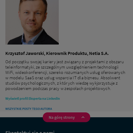
Krzysztof Jaworski, Kierownik Produktu, Netia S.A.
Od początku swojej kariery jest związany z projektami z obszaru
teleinformatyki, ze szczególnym uwzględnieniem technologii
WiFi, wideokonferencji, szereko rozumianych usług oferowanych
w modelu SaaS oraz usług wsparcia IT dla biznesu. Absolwent
studiów psychologicznych, z których wiedzę wykjorzystuje z
powodzeniem podczas pracy w zespołach projektowych.
Wyświetl profil Eksperta na LinkedIn
WSZYSTKIE POSTY TEGO AUTORA
Na górę strony
Na
skróty
Skontaktuj się z nami