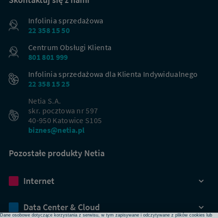
Infolinia sprzedażowa
22 358 15 50
Centrum Obsługi Klienta
801 801 999
Infolinia sprzedażowa dla Klienta Indywidualnego
22 358 15 25
Netia S.A.
skr. pocztowa nr 597
40-950 Katowice S105
biznes@netia.pl
Pozostałe produkty Netia
Dbamy o Twoją prywatność
Internet
Używamy plików cookies lub podobnych technologii w celu zapewnienia Ci dostępu do serwisu,
usprawniania jego działania, profilowania i wyświetlania treści dopasowanych do Twoich potrzeb. W
każdej chwili możesz zmienić ustawienia plików cookies lub podobnych technologii poprzez zmianę
ustawień prywatności w przeglądarce bądź aplikacji, zmianę ustawień swojego konta w serwisie lub
zmianę swoich preferencji w zakładce Ustawienia cookies w stopce strony. Pamiętaj, że zmiana ta
Data Center & Cloud
może spowodować brak dostępu do niektórych funkcji serwisu.
Dane osobowe dotyczące korzystania z serwisu, w tym zapisywane i odczytywane z plików cookies lub