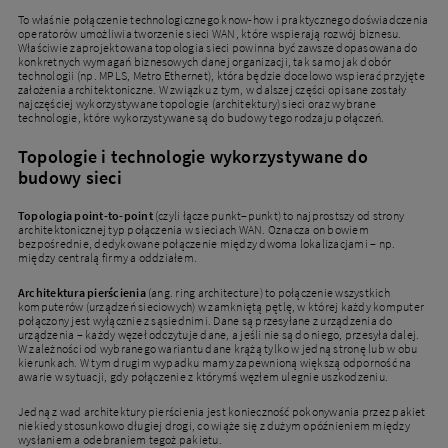
To właśnie połączenie technologicznego know-how i praktycznego doświadczenia
operatorów umożliwia tworzenie sieci WAN, które wspierają rozwój biznesu.
Właściwie zaprojektowana topologia sieci powinna być zawsze dopasowana do
konkretnych wymagań biznesowych danej organizacji, tak samo jak dobór
technologii (np. MPLS, Metro Ethernet), która będzie docelowo wspierać przyjęte
założenia architektoniczne. W związku z tym, w dalszej części opisane zostały
najczęściej wykorzystywane topologie (architektury) sieci oraz wybrane
technologie, które wykorzystywane są do budowy tego rodzaju połączeń.
Topologie i technologie wykorzystywane do
budowy sieci
Topologia point-to-point
(czyli łącze punkt–punkt) to najprostszy od strony
architektonicznej typ połączenia w sieciach WAN. Oznacza on bowiem
bezpośrednie, dedykowane połączenie między dwoma lokalizacjami – np.
między centralą firmy a oddziałem.
Architektura pierścienia
(ang. ring architecture) to połączenie wszystkich
komputerów (urządzeń sieciowych) w zamkniętą pętlę, w której każdy komputer
połączony jest wyłącznie z sąsiednimi. Dane są przesyłane z urządzenia do
urządzenia – każdy węzeł odczytuje dane, a jeśli nie są do niego, przesyła dalej.
W zależności od wybranego wariantu dane krążą tylko w jedną stronę lub w obu
kierunkach. W tym drugim wypadku mamy zapewnioną większą odporność na
awarie w sytuacji, gdy połączenie z którymś węzłem ulegnie uszkodzeniu.
Jedną z wad architektury pierścienia jest konieczność pokonywania przez pakiet
niekiedy stosunkowo długiej drogi, co wiąże się z dużym opóźnieniem między
wysłaniem a odebraniem tegoż pakietu.