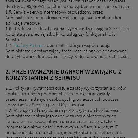
sprawie swobodnego przepływu takich danych oraz uchylenia
dyrektywy 95/46/WE (ogólne rozporządzenie o ochronie danych).
1.5. Serwis – serwis internetowy prowadzony przez
Administratora pod adresem: netia.pl, aplikacje mobilne lub
aplikacje webowe.
1.6. Użytkownik – każda osoba fizyczna odwiedzająca Serwis lub
korzystająca z jednej albo kilku usług czy funkcjonalności
Serwisu.
1.7.
Zaufany Partner
– podmiot, z którym współpracuje
Administrator, dostarczający treści marketingowe dopasowane
do Użytkownika lub pośredniczący w dostarczaniu takich treści.
2. PRZETWARZANIE DANYCH W ZWIĄZKU Z
KORZYSTANIEM Z SERWISU
2.1. Polityka Prywatności opisuje zasady wykorzystania plików
cookie lub innych podobnych technologii oraz zasady
przetwarzania danych osobowych gromadzonych podczas
korzystania z Serwisu przez Użytkownika.
2.2. W związku z korzystaniem przez Użytkownika z Serwisu,
Administrator zbiera jego dane w zakresie niezbędnym do
świadczenia poszczególnych oferowanych usług, a także
informacje o aktywności Użytkownika w Serwisie, w tym IP
urządzenia, dane o lokalizacji, identyfikator internetowy oraz
informacje gromadzone za pośrednictwem plików cookie oraz