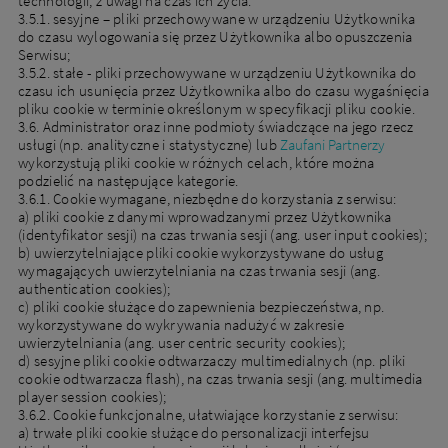
technologii, z uwagi na czas ich życia:
3.5.1. sesyjne – pliki przechowywane w urządzeniu Użytkownika
do czasu wylogowania się przez Użytkownika albo opuszczenia
Serwisu;
3.5.2. stałe - pliki przechowywane w urządzeniu Użytkownika do
czasu ich usunięcia przez Użytkownika albo do czasu wygaśnięcia
pliku cookie w terminie określonym w specyfikacji pliku cookie.
3.6. Administrator oraz inne podmioty świadczące na jego rzecz
usługi (np. analityczne i statystyczne) lub
Zaufani Partnerzy
wykorzystują pliki cookie w różnych celach, które można
podzielić na następujące kategorie.
3.6.1. Cookie wymagane, niezbędne do korzystania z serwisu:
a) pliki cookie z danymi wprowadzanymi przez Użytkownika
(identyfikator sesji) na czas trwania sesji (ang. user input cookies);
b) uwierzytelniające pliki cookie wykorzystywane do usług
wymagających uwierzytelniania na czas trwania sesji (ang.
authentication cookies);
c) pliki cookie służące do zapewnienia bezpieczeństwa, np.
wykorzystywane do wykrywania nadużyć w zakresie
uwierzytelniania (ang. user centric security cookies);
d) sesyjne pliki cookie odtwarzaczy multimedialnych (np. pliki
cookie odtwarzacza flash), na czas trwania sesji (ang. multimedia
player session cookies);
3.6.2. Cookie funkcjonalne, ułatwiające korzystanie z serwisu:
a) trwałe pliki cookie służące do personalizacji interfejsu