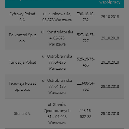
współpracy
w
Cyfrowy Polsat
ul. Łubinowa 4a,
796-18-10-
29.10.2018
S.A.
03-878 Warszawa
732
ul. Konstruktorska
Polkomtel Sp. z
527-10-37-
4, 02-673
29.10.2018
o.o.
727
Warszawa
ul. Ostrobramska
525-15-75-
Fundacja Polsat
77, 04-175
29.10.2018
456
Warszawa
ul. Ostrobramska
Telewizja Polsat
113-00-54-
77, 04-175
29.10.2018
Sp. z o.o.
762
Warszawa
al. Stanów
Zjednoczonych
526-16-
Sferia S.A.
29.10.2018
61a, 04-028
582-38
Warszawa