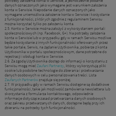
potrzeby założenia konta w Serwisie, a jednocześnie podanie
danych oznaczonych jako wymagane jest warunkiem założenia
konta w Serwisie. Niepodanie danych oznaczonych jako
wymagane uniemożliwia założenie konta w Serwisie i korzystanie
z funkcjonalności, z których zgodnie z regulaminem Serwisu
można korzystać tylko po założeniu konta.
2.5. Konto w Serwisie można założyć z wykorzystaniem portali
społecznościowych (np. Facebook, G+). Na potrzeby założenia
konta w Serwisie lub w przypadku gdy w ramach Serwisu możliwe
będzie korzystanie z innych funkcjonalności oferowanych przez
takie portale, Serwis, na żądanie Użytkownika, pobierze z konta
Użytkownika w portalu społecznościowym, dane potrzebne do
rejestracji i obsługi konta w Serwisie.
2.6. Za zgodą Użytkownika dostęp do informacji o korzystaniu z
Serwisu mogą mieć
Zaufani Partnerzy
, którzy wykorzystują pliki
cookie lub podobne technologie do zbierania i przetwarzania
danych osobowych w celu personalizowania treści. Lista
Zaufanych Partnerów
znajduje się poniżej.
2.7. W przypadku gdy w ramach Serwisu dostępne są dodatkowe
funkcjonalności, takie jak możliwość zamówienia newslettera lub
skorzystania z formularza kontaktowego, odpowiednie
informacje dotyczące zasad przetwarzania danych osobowych
oraz zakresu przetwarzanych danych, dostępne będą przy ich
zbieraniu na potrzeby tych funkcjonalności.