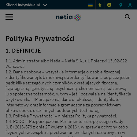
Menu
Polityka
Klienci indywidualni
A
prywatności
przestrzeni
-
Wybierz
Ot
klienckich
Wyszukiwarka
Netia
wy
jeden
z
Strona
Polityka Prywatności
główna
celów
1. DEFINICJE
kontaktu
1.1. Administrator albo Netia – Netia S.A., ul. Poleczki 13, 02-822
i
Warszawa
skontaktuj
1.2. Dane osobowe – wszystkie informacje o osobie fizycznej
zidentyfikowanej lub możliwej do zidentyfikowania poprzez jeden
się
bądź kilka szczególnych czynników określających fizyczną,
fizjologiczną, genetyczną, psychiczną, ekonomiczną, kulturową
z
lub społeczną tożsamość, w tym – jeśli pozwalają na identyfikację
nami,
Użytkownika - IP urządzenia, dane o lokalizacji, identyfikator
internetowy oraz informacje gromadzone za pośrednictwem
aby
plików cookie oraz innych podobnych technologii.
1.3. Polityka Prywatności – niniejsza Polityka prywatności.
go
1.4. RODO – Rozporządzenie Parlamentu Europejskiego i Rady
zrealizować.
(UE) 2016/679 z dnia 27 kwietnia 2016 r. w sprawie ochrony osób
fizycznych w związku z przetwarzaniem danych osobowych i w