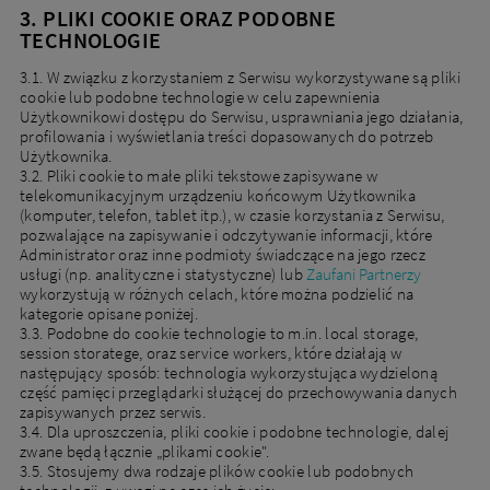
3. PLIKI COOKIE ORAZ PODOBNE
TECHNOLOGIE
3.1. W związku z korzystaniem z Serwisu wykorzystywane są pliki
cookie lub podobne technologie w celu zapewnienia
Użytkownikowi dostępu do Serwisu, usprawniania jego działania,
profilowania i wyświetlania treści dopasowanych do potrzeb
Użytkownika.
3.2. Pliki cookie to małe pliki tekstowe zapisywane w
telekomunikacyjnym urządzeniu końcowym Użytkownika
(komputer, telefon, tablet itp.), w czasie korzystania z Serwisu,
pozwalające na zapisywanie i odczytywanie informacji, które
Administrator oraz inne podmioty świadczące na jego rzecz
usługi (np. analityczne i statystyczne) lub
Zaufani Partnerzy
wykorzystują w różnych celach, które można podzielić na
kategorie opisane poniżej.
3.3. Podobne do cookie technologie to m.in. local storage,
session storatege, oraz service workers, które działają w
następujący sposób: technologia wykorzystująca wydzieloną
część pamięci przeglądarki służącej do przechowywania danych
zapisywanych przez serwis.
3.4. Dla uproszczenia, pliki cookie i podobne technologie, dalej
zwane będą łącznie „plikami cookie".
3.5. Stosujemy dwa rodzaje plików cookie lub podobnych