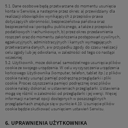
5.1. Dane osobowe będą przetwarzane do momentu usunięcia
konta w Serwisie, a następnie przez okres: a) przewidziany dla
realizacji obowiązków wynikających z przepisów prawa
dotyczących obronności, bezpieczeństwa państwa oraz
bezpieczeństwa i porządku publicznego, a także z przepisów
podatkowych i rachunkowych, b) przez okres przedawnienia
roszczeń oraz do momentu zakończenia postępowań cywilnych,
egzekucyjnych, administracyjnych i karnych wymagających
przetwarzania danych, a w przypadku zgody do czasu realizacji
celu zgody lub jej odwołania, w zależności od tego co nastąpi
wcześniej.
5.2. Użytkownik, może dokonać samodzielnego usunięcia plików
cookie ze swojego urządzenia. W celu wyczyszczenia urządzenia
końcowego Użytkownika (komputer, telefon, tablet itp.) z plików
cookie należy usunąć pamięć podręczną przeglądarki i pliki
cookie. Proces czyszczenia pamięci podręcznej oraz plików
cookie należy dokonać w ustawieniach przeglądarki. Ustawienia
mogą się różnić w zależności od przeglądarki i jej wersji. Więcej
informacji na temat opcji dostępnych w poszczególnych
przeglądarkach znajduje się w punkcie 4.10. Usunięcie plików
cookie będzie skutkować usunięciem ustawień Serwisu.
6. UPRAWNIENIA UŻYTKOWNIKA