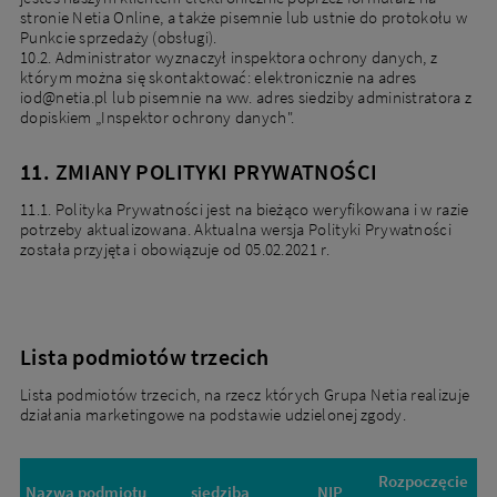
stronie Netia Online, a także pisemnie lub ustnie do protokołu w
Punkcie sprzedaży (obsługi).
DOPASUJ OFERTY
10.2. Administrator wyznaczył inspektora ochrony danych, z
którym można się skontaktować: elektronicznie na adres
iod@netia.pl lub pisemnie na ww. adres siedziby administratora z
dopiskiem „Inspektor ochrony danych".
Obecni klienci
11. ZMIANY POLITYKI PRYWATNOŚCI
Masz już usługi od Netii? Sprawdź ofertę dla obecnych
klientów
11.1. Polityka Prywatności jest na bieżąco weryfikowana i w razie
potrzeby aktualizowana. Aktualna wersja Polityki Prywatności
została przyjęta i obowiązuje od 05.02.2021 r.
Przejdź
do
oferty
dla
Lista podmiotów trzecich
obecnych
klientów
Lista podmiotów trzecich, na rzecz których Grupa Netia realizuje
działania marketingowe na podstawie udzielonej zgody.
Rozpoczęcie
Za
Nazwa podmiotu
siedziba
NIP