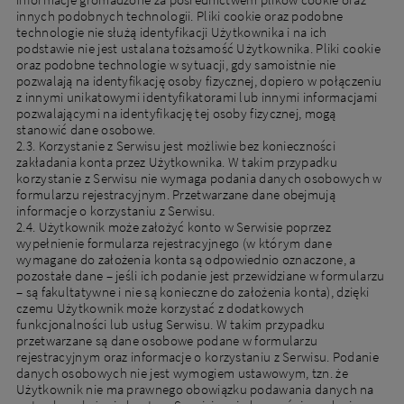
innych podobnych technologii. Pliki cookie oraz podobne
technologie nie służą identyfikacji Użytkownika i na ich
podstawie nie jest ustalana tożsamość Użytkownika. Pliki cookie
oraz podobne technologie w sytuacji, gdy samoistnie nie
pozwalają na identyfikację osoby fizycznej, dopiero w połączeniu
z innymi unikatowymi identyfikatorami lub innymi informacjami
pozwalającymi na identyfikację tej osoby fizycznej, mogą
stanowić dane osobowe.
2.3. Korzystanie z Serwisu jest możliwie bez konieczności
zakładania konta przez Użytkownika. W takim przypadku
korzystanie z Serwisu nie wymaga podania danych osobowych w
formularzu rejestracyjnym. Przetwarzane dane obejmują
informacje o korzystaniu z Serwisu.
2.4. Użytkownik może założyć konto w Serwisie poprzez
wypełnienie formularza rejestracyjnego (w którym dane
wymagane do założenia konta są odpowiednio oznaczone, a
pozostałe dane – jeśli ich podanie jest przewidziane w formularzu
– są fakultatywne i nie są konieczne do założenia konta), dzięki
czemu Użytkownik może korzystać z dodatkowych
funkcjonalności lub usług Serwisu. W takim przypadku
przetwarzane są dane osobowe podane w formularzu
rejestracyjnym oraz informacje o korzystaniu z Serwisu. Podanie
danych osobowych nie jest wymogiem ustawowym, tzn. że
Użytkownik nie ma prawnego obowiązku podawania danych na