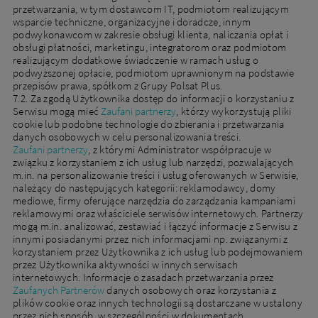
przetwarzania, w tym dostawcom IT, podmiotom realizującym
wsparcie techniczne, organizacyjne i doradcze, innym
podwykonawcom w zakresie obsługi klienta, naliczania opłat i
obsługi płatności, marketingu, integratorom oraz podmiotom
realizującym dodatkowe świadczenie w ramach usług o
podwyższonej opłacie, podmiotom uprawnionym na podstawie
przepisów prawa, spółkom z Grupy Polsat Plus.
7.2. Za zgodą Użytkownika dostęp do informacji o korzystaniu z
Serwisu mogą mieć
Zaufani partnerzy
, którzy wykorzystują pliki
cookie lub podobne technologie do zbierania i przetwarzania
danych osobowych w celu personalizowania treści.
Zaufani partnerzy
, z którymi Administrator współpracuje w
związku z korzystaniem z ich usług lub narzędzi, pozwalających
m.in. na personalizowanie treści i usług oferowanych w Serwisie,
należący do następujących kategorii: reklamodawcy, domy
mediowe, firmy oferujące narzędzia do zarządzania kampaniami
reklamowymi oraz właściciele serwisów internetowych. Partnerzy
mogą m.in. analizować, zestawiać i łączyć informacje z Serwisu z
innymi posiadanymi przez nich informacjami np. związanymi z
korzystaniem przez Użytkownika z ich usług lub podejmowaniem
przez Użytkownika aktywności w innych serwisach
internetowych. Informacje o zasadach przetwarzania przez
Zaufanych Partnerów
danych osobowych oraz korzystania z
plików cookie oraz innych technologii są dostarczane w ustalony
przez nich sposób, w szczególności w dokumentach