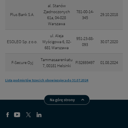
al. Stanów
Zjednoczonych
781-00-14-
Plus Bank S.A.
29.10.2018
61a, 04-028
345
Warszawa
ul. Aleja
951-23-88-
ESOLEO Sp. z o.o.
Wyścigowa 6, 02-
30.07.2020
093
681 Warszawa
Tammasaarenkatu
F-Secure Oyj
FI32693497
01.08.2024
7, 00181 Helsinki
Lista podmiotów trzecich obowiązująca do 31.07.2024
Na górę strony