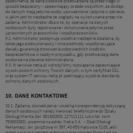
zapewnienia, że dane osobowe przetwarzane są przez niego w
sposób bezpieczny – zapewniający przede wszystkim, że dostęp
do danych mają jedynie osoby upoważnione i jedynie w zakresie,
w jakim jest to niezbędne ze względu na wykonywane przez nie
zadania. Administrator dba o to, by operacje na danych
osobowych były rejestrowane i dokonywane jedynie przez
uprawnionych pracowników i współpracowników.
9.2. Administrator podejmuje wszelkie niezbędne działania, by
Nowi klienci
także jego podwykonawcy i inne podmioty współpracujące
dawały gwarancję stosowania odpowiednich środków
Podaj adres, aby dopasować ofertę do Twojej
bezpieczeństwa w każdym przypadku, gdy przetwarzają dane
lokalizacji
osobowe na zlecenie Administratora.
9.3. W serwisie netia.pl wdrożyliśmy rozwiązania zapewniające
wysoki poziom ochrony Twoich danych, w tym certyfikat SSL
oraz system IT serwisu netia.pl spełniający wysokie standardy
ochrony danych osobowych.
Miejscowość
10. DANE KONTAKTOWE
Ulica
10.1. Żądania, oświadczenia i wszelką korespondencję dotyczącą
danych osobowych należy kierować telefonicznie do Działu
Obsługi Klienta (tel. 801802803, 227111111 lub z tel. kom.
Nr domu
Nr mieszkania
793800300), pisemnie na adres: Netia S.A. – Dział Obsługi
Reklamacji, skr. pocztowa nr 597, 40-950 Katowice S105, jeśli
jesteś naszym klientem elektronicznie poprzez formularz na