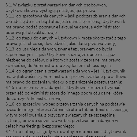
6.1. W związku z przetwarzaniem danych osobowych,
Użytkownikowi przysługują następujące prawa:
6.1.1. do sprostowania danych – jeśli podczas zbierania danych
wkradł się do nich błąd albo jeśli dane się zmienią, Użytkownik
ma prawo podać poprawne i aktualne dane, a Administrator
poprawi je lub zaktualizuje;
6.1.2. dostępu do danych – Użytkownik może skorzystać z tego
prawa, jeśli chce się dowiedzieć, jakie dane przetwarzamy;
6.1.3. do usunięcia danych, zwane też „prawem do bycia
zapomnianym" – jeśli Użytkownik uzna, że dane nie są już
niezbędne do celów, dla których zostały zebrane, ma prawo
zwrócić się do Administratora z żądaniem ich usunięcia;
6.1.4. do ograniczenia przetwarzania danych – jeśli Użytkownik
ma wątpliwości czy Administrator przetwarza dane prawidłowo,
ma prawo do złożenia wniosku o ograniczenie przetwarzania;
6.1.5. do przenoszenia danych – Użytkownik może otrzymać i
przenieść od Administratora do innego podmiotu dane, które
dostarczył Administratorowi;
6.1.6. do sprzeciwu wobec przetwarzania danych na podstawie
uzasadnionego interesu Administratora lub podmiotu trzeciego,
w tym profilowania, z przyczyn związanych ze szczególną
sytuacją oraz do sprzeciwu wobec przetwarzania danych w
celach marketingu bezpośredniego;
6.1.7. do cofnięcia zgody w dowolnym momencie – Użytkownik
ma prawo do wycofania udzielonej zgody dotyczącej