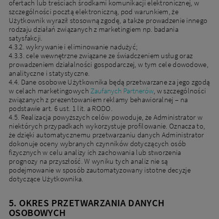
ofertach lub treściach środkami komunikacji elektronicznej, w
szczególności pocztą elektroniczną, pod warunkiem, że
Użytkownik wyraził stosowną zgodę, a także prowadzenie innego
rodzaju działań związanych z marketingiem np. badania
satysfakcji.
4.3.2. wykrywanie i eliminowanie nadużyć;
4.3.3. cele wewnętrzne związane ze świadczeniem usług oraz
prowadzeniem działalności gospodarczej, w tym cele dowodowe,
analityczne i statystyczne.
4.4. Dane osobowe Użytkownika będą przetwarzane za jego zgodą
w celach marketingowych
Zaufanych Partnerów
, w szczególności
związanych z prezentowaniem reklamy behawioralnej – na
podstawie art. 6 ust. 1 lit. a RODO.
4.5. Realizacja powyższych celów powoduje, że Administrator w
niektórych przypadkach wykorzystuje profilowanie. Oznacza to,
że dzięki automatycznemu przetwarzaniu danych Administrator
dokonuje oceny wybranych czynników dotyczących osób
fizycznych w celu analizy ich zachowania lub stworzenia
prognozy na przyszłość. W wyniku tych analiz nie są
podejmowanie w sposób zautomatyzowany istotne decyzje
dotyczące Użytkownika.
5. OKRES PRZETWARZANIA DANYCH
OSOBOWYCH