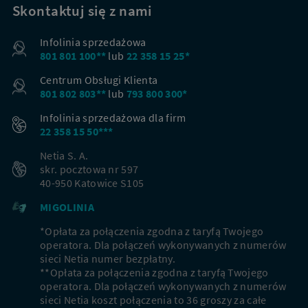
Skontaktuj się z nami
Infolinia sprzedażowa
801 801 100**
lub
22 358 15 25*
Centrum Obsługi Klienta
801 802 803**
lub
793 800 300*
Infolinia sprzedażowa dla firm
22 358 15 50***
Netia S. A.
skr. pocztowa nr 597
40-950 Katowice S105
MIGOLINIA
*Opłata za połączenia zgodna z taryfą Twojego
operatora. Dla połączeń wykonywanych z numerów
sieci Netia numer bezpłatny.
**Opłata za połączenia zgodna z taryfą Twojego
operatora. Dla połączeń wykonywanych z numerów
sieci Netia koszt połączenia to 36 groszy za całe