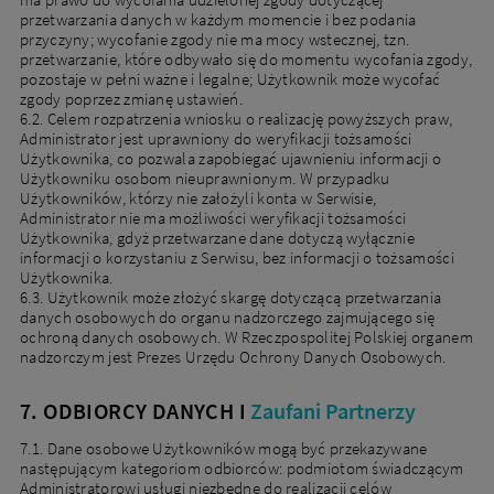
przetwarzania danych w każdym momencie i bez podania
przyczyny; wycofanie zgody nie ma mocy wstecznej, tzn.
przetwarzanie, które odbywało się do momentu wycofania zgody,
pozostaje w pełni ważne i legalne; Użytkownik może wycofać
zgody poprzez zmianę ustawień.
6.2. Celem rozpatrzenia wniosku o realizację powyższych praw,
Administrator jest uprawniony do weryfikacji tożsamości
Użytkownika, co pozwala zapobiegać ujawnieniu informacji o
Użytkowniku osobom nieuprawnionym. W przypadku
Użytkowników, którzy nie założyli konta w Serwisie,
Administrator nie ma możliwości weryfikacji tożsamości
Użytkownika, gdyż przetwarzane dane dotyczą wyłącznie
informacji o korzystaniu z Serwisu, bez informacji o tożsamości
Użytkownika.
6.3. Użytkownik może złożyć skargę dotyczącą przetwarzania
danych osobowych do organu nadzorczego zajmującego się
ochroną danych osobowych. W Rzeczpospolitej Polskiej organem
nadzorczym jest Prezes Urzędu Ochrony Danych Osobowych.
7. ODBIORCY DANYCH I
Zaufani Partnerzy
7.1. Dane osobowe Użytkowników mogą być przekazywane
następującym kategoriom odbiorców: podmiotom świadczącym
Administratorowi usługi niezbędne do realizacji celów