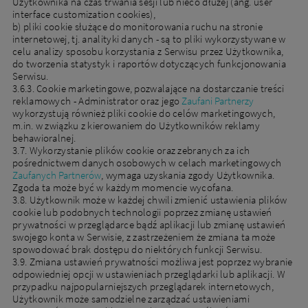
Użytkownika na czas trwania sesji lub nieco dłużej (ang. user
interface customization cookies),
b) pliki cookie służące do monitorowania ruchu na stronie
internetowej, tj. analityki danych - są to pliki wykorzystywane w
celu analizy sposobu korzystania z Serwisu przez Użytkownika,
do tworzenia statystyk i raportów dotyczących funkcjonowania
Serwisu.
3.6.3. Cookie marketingowe, pozwalające na dostarczanie treści
reklamowych - Administrator oraz jego
Zaufani Partnerzy
wykorzystują również pliki cookie do celów marketingowych,
m.in. w związku z kierowaniem do Użytkowników reklamy
behawioralnej.
3.7. Wykorzystanie plików cookie oraz zebranych za ich
pośrednictwem danych osobowych w celach marketingowych
Zaufanych Partnerów
, wymaga uzyskania zgody Użytkownika.
Zgoda ta może być w każdym momencie wycofana.
3.8. Użytkownik może w każdej chwili zmienić ustawienia plików
cookie lub podobnych technologii poprzez zmianę ustawień
prywatności w przeglądarce bądź aplikacji lub zmianę ustawień
swojego konta w Serwisie, z zastrzeżeniem że zmiana ta może
spowodować brak dostępu do niektórych funkcji Serwisu.
3.9. Zmiana ustawień prywatności możliwa jest poprzez wybranie
odpowiedniej opcji w ustawieniach przeglądarki lub aplikacji. W
przypadku najpopularniejszych przeglądarek internetowych,
Użytkownik może samodzielne zarządzać ustawieniami