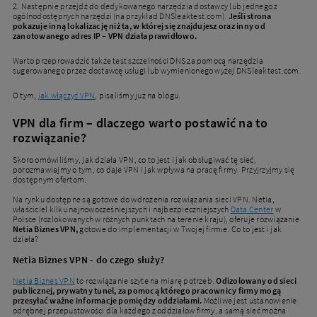
2. Następnie przejdź do dedykowanego narzędzia dostawcy lub jednego z
ogólnodostępnych narzędzi (na przykład DNSleaktest.com).
Jeśli strona
pokazuje inną lokalizację niż ta, w której się znajdujesz oraz inny od
zanotowanego adres IP – VPN działa prawidłowo.
Warto przeprowadzić także test szczelności DNS za pomocą narzędzia
sugerowanego przez dostawcę usługi lub wymienionego wyżej DNSleaktest.com.
O tym,
jak włączyć VPN
, pisaliśmy już na blogu.
VPN dla firm – dlaczego warto postawić na to
rozwiązanie?
Skoro omówiliśmy, jak działa VPN, co to jest i jak obsługiwać tę sieć,
porozmawiajmy o tym, co daje VPN i jak wpływa na pracę firmy. Przyjrzyjmy się
dostępnym ofertom.
Na rynku dostępne są gotowe do wdrożenia rozwiązania sieci VPN. Netia,
właściciel kilku najnowocześniejszych i najbezpieczniejszych
Data Center
w
Polsce (rozlokowanych w różnych punktach na terenie kraju), oferuje rozwiązanie
Netia Biznes VPN,
gotowe do implementacji w Twojej firmie. Co to jest i jak
działa?
Netia Biznes VPN - do czego służy?
Netia Biznes VPN
to rozwiązanie szyte na miarę potrzeb.
Odizolowany od sieci
publicznej, prywatny tunel, za pomocą którego pracownicy firmy mogą
przesyłać ważne informacje pomiędzy oddziałami.
Możliwe jest ustanowienie
odrębnej przepustowości dla każdego z oddziałów firmy, a samą sieć można