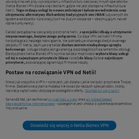
utworzyć nawet przy wykorzystaniu infrastruktury sieciowej innych operatorów
(Netia Biznes VPN działa więc też tam, gdzie nie jest dostępna infrastruktura
Netii).
Tego rodzaju usługi to nowocześniejsze i tańsze we wdrożeniu oraz
utrzymaniu alternatywy dla bardziej tradycyjnych sieci WAN
(używanych do
łączenia oddziałów korporacyjnych na dużym obszarze – obejmującym nawet
różne kontynenty).
Całość zarządzania siecią leży po stronie Netii, a
specjaliści dbają o utrzymanie
nieprzerwanego, bezpiecznego połączenia
. Co daje VPN od Netii? Firma
korzystająca z naszego rozwiązania, nie potrzebuje własnego dedykowanego
zespołu IT. Netia, zajmuje się także
dostarczeniem niezbędnego sprzętu
końcowego
. Usługa objęta jest gwarancją poszczególnych parametrów obsługi.
Elastyczność Netia Biznes VPN wynika także z możliwości
wyboru klasy usługi
od tej o najwyższym priorytecie (klasa
Voice
)
do klasy
Data
o najniższym
priorytecie,
pozwalającej ograniczyć firmowe koszty.
Postaw na rozwiązanie VPN od Netii!
Wiesz już wszystko o VPN – co to jest, jak działa i jakie korzyści przyniesie Twojej
firmie. Dodatkowe pytania możesz kierować do naszych specjalistów, którzy
rozwieją wątpliwości dotyczące szczegółów oferty.
Skontaktuj się z nami!
Sprawdź też, jak zachować
prywatność w sieci
oraz
jak przestrzegać
bezpieczeństwa internetowego
- szczególnie jeśli chodzi o cyberbezpieczeństwo
indywidualne.
Dowiedz się więcej o Netia Biznes VPN