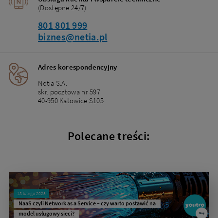
(Dostępne 24/7)
801 801 999
biznes@netia.pl
Adres korespondencyjny
Netia S.A.
skr. pocztowa nr 597
40-950 Katowice S105
Polecane treści:
18 lutego 2025
NaaS czyli Network as a Service – czy warto postawić na
model usługowy sieci?