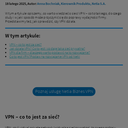
18 lutego 2025, Autor:
Anna Bochniak, Kierownik Produktu, Netia S.A.
W tym artykule opiszemy, co warto wiedzieć o sieci VPN – co to takiego, do czego
służy i w jaki sposób może przyczynić się do poprawy wydajności firmy.
Przedstawimy też, jak sprawdzić, czy VPN działa.
W tym artykule:
VPN – co to jest za sieć?
Jak działa VPN? Co to jest i co daje taka sieć prywatna?
VPN dla firm – dlaczego warto postawić na to rozwiązanie?
Co to jest VPN?Postaw na rozwiązanie VPN od Netii
Poznaj usługę Netia Biznes VPN
VPN – co to jest za sieć?
VPN, czyli virtual private network (wirtualna sieć prywatna), to swego rodzaju