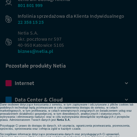
801 801 999
Infolinia sprzedażowa dla Klienta Indywidualnego
22 358 15 25
Netia S.A.
skr. pocztowa nr 597
40-950 Katowice S105
biznes@netia.pl
Pozostałe produkty Netia
Dbamy o Twoją prywatność
Internet
Używamy plików cookies lub podobnych technologii w celu zapewnienia Ci dostępu do serwisu,
usprawniania jego działania, profilowania i wyświetlania treści dopasowanych do Twoich potrzeb. W
każdej chwili możesz zmienić ustawienia plików cookies lub podobnych technologii poprzez zmianę
ustawień prywatności w przeglądarce bądź aplikacji, zmianę ustawień swojego konta w serwisie lub
zmianę swoich preferencji w zakładce Ustawienia cookies w stopce strony. Pamiętaj, że zmiana ta
Data Center & Cloud
może spowodować brak dostępu do niektórych funkcji serwisu.
Dane osobowe dotyczące korzystania z serwisu, w tym zapisywane i odczytywane z plików cookies lub
podobnych technologii będą przetwarzane w celu zapewnienia dostępu do serwisu, w celach
marketingowych, w tym profilowania, w celach wewnętrznych związanych ze świadczeniem usług oraz
prowadzeniem działalności gospodarczej, w tym dowodowych, analitycznych i statystycznych,
Bezpieczeństwo
wykrywania i eliminowania nadużyć oraz w celu wykonywania obowiązków wynikających z przepisów
prawa. Administratorem Twoich danych jest
Netia S.A.
Przysługuje Ci prawo do dostępu do danych, ich usunięcia, ograniczenia przetwarzania, przenoszenia,
sprzeciwu, sprostowania oraz cofnięcia zgód w każdym czasie.
Rozwiązania sieciowe
Szczegółowe informacje dotyczące przetwarzania danych oraz przysługujących Ci uprawnień,