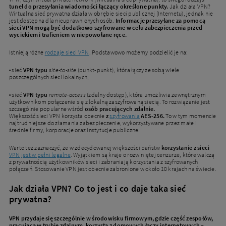
tunel do przesyłania wiadomości łączący określone punkty.
Jak działa VPN?
Wirtualna sieć prywatna działa w obrębie sieci publicznej (Internetu), jednak nie
jest dostępna dla nieuprawnionych osób.
Informacje przesyłane za pomocą
sieci VPN mogą być dodatkowo szyfrowane w celu zabezpieczenia przed
wyciekiem i trafieniem w niepowołane ręce.
Istnieją różne
rodzaje sieci VPN
. Podstawowo możemy podzielić je na:
• sieć
VPN typu
site-to-site
(punkt-punkt), która łączy ze sobą wiele
poszczególnych sieci lokalnych,
• sieć
VPN typu
remote-access
(zdalny dostęp), która umożliwia zewnętrznym
użytkownikom połączenie się z lokalną zaszyfrowaną siecią. To rozwiązanie jest
szczególnie popularne wśród
osób pracujących zdalnie.
Większość sieci VPN korzysta obecnie
z
szyfrowania
AES-256.
To w tym momencie
najtrudniejsze do złamania zabezpieczenie, wykorzystywane przez małe i
średnie firmy, korporacje oraz instytucje publiczne.
Warto też zaznaczyć, że w zdecydowanej większości państw
korzystanie z sieci
VPN jest w pełni legalne
. Wyjątkiem są kraje o rozwiniętej cenzurze, które walczą
z prywatnością użytkowników sieci i zabraniają korzystania z szyfrowanych
połączeń. Stosowanie VPN jest obecnie zabronione w około 10 krajach na świecie.
Jak działa VPN? Co to jest i co daje taka sieć
prywatna?
VPN przydaje się szczególnie w środowisku firmowym, gdzie część zespołów,
pracująca w trybie zdalnym, korzysta z domowych łączy internetowych
–