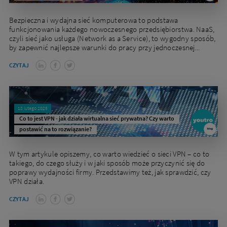
Bezpieczna i wydajna sieć komputerowa to podstawa
funkcjonowania każdego nowoczesnego przedsiębiorstwa. NaaS,
czyli sieć jako usługa (Network as a Service), to wygodny sposób,
by zapewnić najlepsze warunki do pracy przy jednoczesnej...
CZYTAJ
18 lutego 2025
Co to jest VPN - jak działa wirtualna sieć prywatna? Czy warto
postawić na to rozwiązanie?
W tym artykule opiszemy, co warto wiedzieć o sieci VPN – co to
takiego, do czego służy i w jaki sposób może przyczynić się do
poprawy wydajności firmy. Przedstawimy też, jak sprawdzić, czy
VPN działa.
CZYTAJ