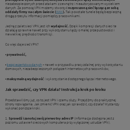
niezabezpieczonych przed atakami z zewnątrz i nieautoryzowanym wyciekiem
danych. Za pomocą VPN możemy stworzyć
rozproszoną sieć łączącą ze sobą
oddziały firmy na całym świecie (
WAN
).
Tak powstałe tunele będą bezpieczną
drogą przesyłu informacji pomiędzy pracownikami.
Jedną z zalet sieci VPN jest ich
wydajność.
Dzięki kompresji danych sieci te
działają sprawnie nawet przy wykorzystaniu łączy o małej przepustowości i
niewielkiej prędkości transmisji.
Co więc daje sieć VPN?
•
prywatność,
•
bezpieczeństwo danych
– nawet w przypadku pracy zdalnej przy wykorzystaniu
domowych, niezabezpieczonych połączeń internetowych pracowników,
•
maksymalną wydajność
i wykorzystanie dostępnego łącza internetowego.
Jak sprawdzić, czy VPN działa? Instrukcja krok po kroku
Przedstawiliśmy już, co to jest VPN i czemu służy. Przejdźmy do praktycznej
strony rozwiązania. Jak zmienić VPN oraz jak sprawdzić, czy działa? Wystarczy
wykonać poniższe kroki.
1.
Sprawdź i zanotuj swój pierwotny adres IP
(informacja dostępna jest z
poziomu ustawień sieciowych komputera przy wyłączonej usłudze VPN).