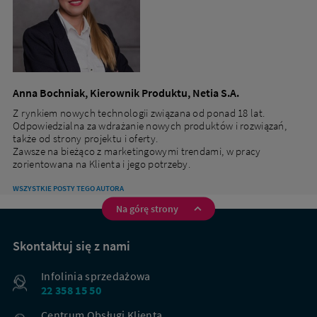
Anna Bochniak, Kierownik Produktu, Netia S.A.
Z rynkiem nowych technologii związana od ponad 18 lat.
Odpowiedzialna za wdrażanie nowych produktów i rozwiązań,
także od strony projektu i oferty.
Zawsze na bieżąco z marketingowymi trendami, w pracy
zorientowana na Klienta i jego potrzeby.
WSZYSTKIE POSTY TEGO AUTORA
Na górę strony
Na
skróty
Skontaktuj się z nami
Infolinia sprzedażowa
22 358 15 50
Centrum Obsługi Klienta