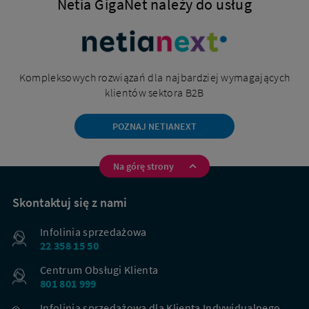
Netia GigaNet należy do usług
Kompleksowych rozwiązań dla najbardziej wymagających
klientów sektora B2B
POZNAJ NETIANEXT
Na górę strony
Na
skróty
Skontaktuj się z nami
Infolinia sprzedażowa
22 358 15 50
Centrum Obsługi Klienta
801 801 999
Infolinia sprzedażowa dla Klienta Indywidualnego