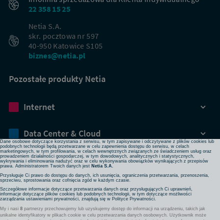
22 358 15 25
Netia S.A.
skr. pocztowa nr 597
40-950 Katowice S105
biznes@netia.pl
Pozostałe produkty Netia
Dbamy o Twoją prywatność
Internet
Używamy plików cookies lub podobnych technologii w celu zapewnienia Ci dostępu do serwisu,
usprawniania jego działania, profilowania i wyświetlania treści dopasowanych do Twoich potrzeb. W
każdej chwili możesz zmienić ustawienia plików cookies lub podobnych technologii poprzez zmianę
ustawień prywatności w przeglądarce bądź aplikacji, zmianę ustawień swojego konta w serwisie lub
zmianę swoich preferencji w zakładce Ustawienia cookies w stopce strony. Pamiętaj, że zmiana ta
Data Center & Cloud
może spowodować brak dostępu do niektórych funkcji serwisu.
Dane osobowe dotyczące korzystania z serwisu, w tym zapisywane i odczytywane z plików cookies lub
podobnych technologii będą przetwarzane w celu zapewnienia dostępu do serwisu, w celach
marketingowych, w tym profilowania, w celach wewnętrznych związanych ze świadczeniem usług oraz
prowadzeniem działalności gospodarczej, w tym dowodowych, analitycznych i statystycznych,
Bezpieczeństwo
wykrywania i eliminowania nadużyć oraz w celu wykonywania obowiązków wynikających z przepisów
prawa. Administratorem Twoich danych jest
Netia S.A.
Przysługuje Ci prawo do dostępu do danych, ich usunięcia, ograniczenia przetwarzania, przenoszenia,
sprzeciwu, sprostowania oraz cofnięcia zgód w każdym czasie.
Rozwiązania sieciowe
Szczegółowe informacje dotyczące przetwarzania danych oraz przysługujących Ci uprawnień,
informacje dotyczące plików cookies lub podobnych technologii, w tym dotyczące możliwości
zarządzania ustawieniami prywatności, znajdują się w
Polityce Prywatności
.
My i nasi
8
partnerzy przechowujemy lub uzyskujemy dostęp do informacji na urządzeniu, takich jak
Komunikacja
unikalne identyfikatory w plikach cookie w celu przetwarzania danych osobowych. Użytkownik może