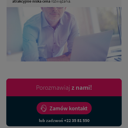
atrakcyjnie niska cena
rozwiązania.
Porozmawiaj
z nami!
Zamów kontakt
+22 35 81 550
lub zadzwoń