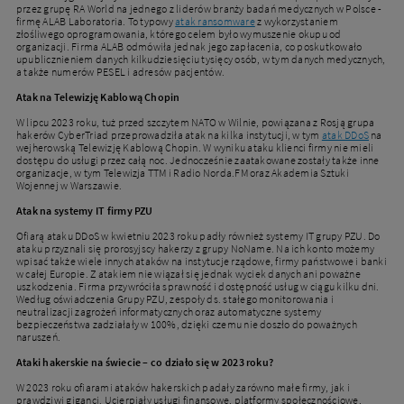
przez grupę RA World na jednego z liderów branży badań medycznych w Polsce -
firmę ALAB Laboratoria. To typowy
atak ransomware
z wykorzystaniem
złośliwego oprogramowania, którego celem było wymuszenie okupu od
organizacji. Firma ALAB odmówiła jednak jego zapłacenia, co poskutkowało
upublicznieniem danych kilkudziesięciu tysięcy osób, w tym danych medycznych,
a także numerów PESEL i adresów pacjentów.
Atak na Telewizję Kablową Chopin
W lipcu 2023 roku, tuż przed szczytem NATO w Wilnie, powiązana z Rosją grupa
hakerów CyberTriad przeprowadziła atak na kilka instytucji, w tym
atak DDoS
na
wejherowską Telewizję Kablową Chopin. W wyniku ataku klienci firmy nie mieli
dostępu do usługi przez całą noc. Jednocześnie zaatakowane zostały także inne
organizacje, w tym Telewizja TTM i Radio Norda.FM oraz Akademia Sztuki
Wojennej w Warszawie.
Atak na systemy IT firmy PZU
Ofiarą ataku DDoS w kwietniu 2023 roku padły również systemy IT grupy PZU. Do
ataku przyznali się prorosyjscy hakerzy z grupy NoName. Na ich konto możemy
wpisać także wiele innych ataków na instytucje rządowe, firmy państwowe i banki
w całej Europie. Z atakiem nie wiązał się jednak wyciek danych ani poważne
uszkodzenia. Firma przywróciła sprawność i dostępność usług w ciągu kilku dni.
Według oświadczenia Grupy PZU, zespoły ds. stałego monitorowania i
neutralizacji zagrożeń informatycznych oraz automatyczne systemy
bezpieczeństwa zadziałały w 100%, dzięki czemu nie doszło do poważnych
naruszeń.
Ataki hakerskie na świecie – co działo się w 2023 roku?
W 2023 roku ofiarami ataków hakerskich padały zarówno małe firmy, jak i
prawdziwi giganci. Ucierpiały usługi finansowe, platformy społecznościowe,