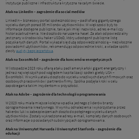
instytucje publiczne i infrastruktura krytyczna na całym świecie.
Atak na LinkedIn – zagrożenie dla social mediów
LinkedIn – biznesowy portal społecznościowy – padł ofiarą gigantycznego
wycieku danych ponad 35 milionów użytkowników. W większości były to
informacje dostępne publicznie, takie jak imię i nazwisko, adres e-mail czy
historia zatrudnienia. Nie doszło do naruszenia haseł. Za atak odpowiedzialny
jest znany w środowisku haker USDoD, który udostępnił publicznie listę
pozyskanych danych. Portal wykazał się dużą odpowiedzialnością – niezwłocznie
powiadomił użytkowników, rekomendując odpowiednie kroki, a władze spółki
zleciły
audyty bezpieczeństwa
.
Atak na ExxonMobil – zagrożenie dla koncernów energetycznych
W listopadzie 2023 roku ofiarą ataku padł amerykański gigant energetyczny i
jedna z największych pod względem kapitalizacji spółek giełdy USA –
ExxonMobil. W wyniku ataku doszło do wycieku wrażliwych danych firmowych oraz
osobowych pracowników i partnerów firmy. Spółka podjęła kroki w celu
zapobiegania takim incydentom w przyszłości.
Atak na Adobe – zagrożenie dla technologii oprogramowania
W 2023 roku miała miejsce kolejna wpadka jednego z liderów branży
oprogramowania kreatywnego. W wyniku odnalezienia i wykorzystania przez
hakerów luki w zabezpieczeniach doszło do potężnego wycieku danych
użytkowników. Zostały wykradzione adresy e-mail, komplety danych osobowych
oraz informacje o posiadanych subskrypcjach oprogramowania.
Atak na Uniwersytet Harvarda i Uniwersytet Stanforda – zagrożenie dla
edukacji