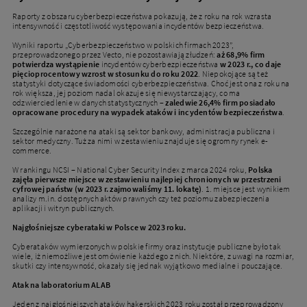
Raporty z obszaru cyberbezpieczeństwa pokazują, że z roku na rok wzrasta
intensywność i częstotliwość występowania incydentów bezpieczeństwa.
Wyniki raportu „Cyberbezpieczeństwo w polskich firmach 2023”,
przeprowadzonego przez Vecto, nie pozostawiają złudzeń:
aż 68,9% firm
potwierdza wystąpienie
incydentów cyberbezpieczeństwa
w 2023 r., co daje
pięcioprocentowy wzrost w stosunku do roku 2022
. Niepokojące są też
statystyki dotyczące świadomości cyberbezpieczeństwa. Choć jest ona z roku na
rok większa, jej poziom nadal okazuje się niewystarczający, co ma
odzwierciedlenie w danych statystycznych –
zaledwie 26,4% firm posiadało
opracowane procedury na wypadek ataków i incydentów bezpieczeństwa
.
Szczególnie narażone na ataki są sektor bankowy, administracja publiczna i
sektor medyczny. Tuż za nimi w zestawieniu znajduje się ogromny rynek e-
commerce.
W rankingu NCSI – National Cyber Security Index z marca 2024 roku,
Polska
zajęła pierwsze miejsce w zestawieniu najlepiej chronionych w przestrzeni
cyfrowej państw (w 2023 r. zajmowaliśmy 11. lokatę)
. 1. miejsce jest wynikiem
analizy m.in. dostępnych aktów prawnych czy też poziomu zabezpieczenia
aplikacji i witryn publicznych.
Najgłośniejsze cyberataki w Polsce w 2023 roku.
Cyberataków wymierzonych w polskie firmy oraz instytucje publiczne było tak
wiele, iż niemożliwe jest omówienie każdego z nich. Niektóre, z uwagi na rozmiar,
skutki czy intensywność, okazały się jednak wyjątkowo medialne i pouczające.
Atak na laboratorium ALAB
Jeden z najgłośniejszych ataków hakerskich 2023 roku został przeprowadzony