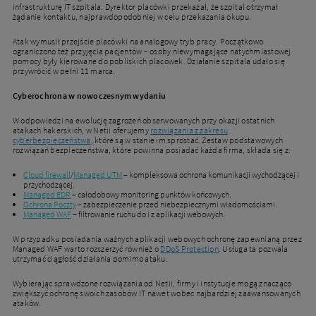
infrastrukturę IT szpitala. Dyrektor placówki przekazał, że szpital otrzymał
żądanie kontaktu, najprawdopodobniej w celu przekazania okupu.
Atak wymusił przejście placówki na analogowy tryb pracy. Początkowo
ograniczono też przyjęcia pacjentów – osoby niewymagające natychmiastowej
pomocy były kierowane do pobliskich placówek. Działanie szpitala udało się
przywrócić w pełni 11 marca.
Cyberochrona w nowoczesnym wydaniu
W odpowiedzi na ewolucję zagrożeń obserwowanych przy okazji ostatnich
atakach hakerskich, w Netii oferujemy
rozwiązania z zakresu
cyberbezpieczeństwa
, które są w stanie im sprostać. Zestaw podstawowych
rozwiązań bezpieczeństwa, które powinna posiadać każda firma, składa się z:
Cloud firewall
/
Managed UTM
– kompleksowa ochrona komunikacji wychodzącej i
przychodzącej.
Managed EDR
– całodobowy monitoring punktów końcowych.
Ochrona Poczty
– zabezpieczenie przed niebezpiecznymi wiadomościami.
Managed WAF
– filtrowanie ruchu do i z aplikacji webowych.
W przypadku posiadania ważnych aplikacji webowych ochronę zapewnianą przez
Managed WAF warto rozszerzyć również o
DDoS Protection
. Usługa ta pozwala
utrzymać ciągłość działania pomimo ataku.
Wybierając sprawdzone rozwiązania od Netii, firmy i instytucje mogą znacząco
zwiększyć ochronę swoich zasobów IT nawet wobec najbardziej zaawansowanych
ataków.