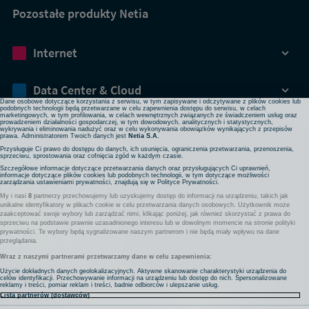
Pozostałe produkty Netia
Dbamy o Twoją prywatność
Internet
Używamy plików cookies lub podobnych technologii w celu zapewnienia Ci dostępu do serwisu,
usprawniania jego działania, profilowania i wyświetlania treści dopasowanych do Twoich potrzeb. W
każdej chwili możesz zmienić ustawienia plików cookies lub podobnych technologii poprzez zmianę
ustawień prywatności w przeglądarce bądź aplikacji, zmianę ustawień swojego konta w serwisie lub
zmianę swoich preferencji w zakładce Ustawienia cookies w stopce strony. Pamiętaj, że zmiana ta
Data Center & Cloud
może spowodować brak dostępu do niektórych funkcji serwisu.
Dane osobowe dotyczące korzystania z serwisu, w tym zapisywane i odczytywane z plików cookies lub
podobnych technologii będą przetwarzane w celu zapewnienia dostępu do serwisu, w celach
marketingowych, w tym profilowania, w celach wewnętrznych związanych ze świadczeniem usług oraz
prowadzeniem działalności gospodarczej, w tym dowodowych, analitycznych i statystycznych,
Bezpieczeństwo
wykrywania i eliminowania nadużyć oraz w celu wykonywania obowiązków wynikających z przepisów
prawa. Administratorem Twoich danych jest
Netia S.A.
Przysługuje Ci prawo do dostępu do danych, ich usunięcia, ograniczenia przetwarzania, przenoszenia,
sprzeciwu, sprostowania oraz cofnięcia zgód w każdym czasie.
Rozwiązania sieciowe
Szczegółowe informacje dotyczące przetwarzania danych oraz przysługujących Ci uprawnień,
informacje dotyczące plików cookies lub podobnych technologii, w tym dotyczące możliwości
zarządzania ustawieniami prywatności, znajdują się w
Polityce Prywatności
.
My i nasi
8
partnerzy przechowujemy lub uzyskujemy dostęp do informacji na urządzeniu, takich jak
Komunikacja
unikalne identyfikatory w plikach cookie w celu przetwarzania danych osobowych. Użytkownik może
zaakceptować swoje wybory lub zarządzać nimi, klikając poniżej, jak również skorzystać z prawa do
sprzeciwu na podstawie prawnie uzasadnionego interesu lub w dowolnym momencie na stronie polityki
prywatności. Te wybory będą sygnalizowane naszym partnerom i nie będą miały wpływu na dane
Pozostałe usługi
przeglądania.
Wraz z naszymi partnerami przetwarzamy dane w celu zapewnienia:
Użycie dokładnych danych geolokalizacyjnych. Aktywne skanowanie charakterystyki urządzenia do
celów identyfikacji. Przechowywanie informacji na urządzeniu lub dostęp do nich. Spersonalizowane
Komunikaty
Nota prawna
Partnerzy
Polityka prywatności
reklamy i treści, pomiar reklam i treści, badnie odbiorców i ulepszanie usług.
Lista partnerów (dostawców)
Projekty współfinansowane przez UE
Regulacja EOG