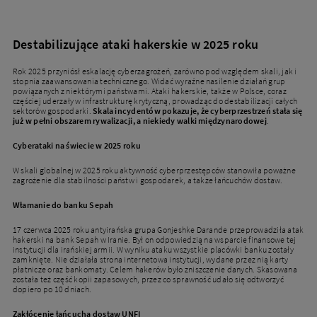
Destabilizujące ataki hakerskie w 2025 roku
Rok 2025 przyniósł eskalację cyberzagrożeń, zarówno pod względem skali, jak i
stopnia zaawansowania technicznego. Widać wyraźne nasilenie działań grup
powiązanych z niektórymi państwami. Ataki hakerskie, także w Polsce, coraz
częściej uderzały w infrastrukturę krytyczną, prowadząc do destabilizacji całych
sektorów gospodarki.
Skala incydentów pokazuje, że cyberprzestrzeń stała się
już w pełni obszarem rywalizacji, a niekiedy walki międzynarodowej
.
Cyberataki na świecie w 2025 roku
W skali globalnej w 2025 roku aktywność cyberprzestępców stanowiła poważne
zagrożenie dla stabilności państw i gospodarek, a także łańcuchów dostaw.
Włamanie do banku Sepah
17 czerwca 2025 roku antyirańska grupa Gonjeshke Darande przeprowadziła atak
hakerski na bank Sepah w Iranie. Był on odpowiedzią na wsparcie finansowe tej
instytucji dla irańskiej armii. W wyniku ataku wszystkie placówki banku zostały
zamknięte. Nie działała strona internetowa instytucji, wydane przez nią karty
płatnicze oraz bankomaty. Celem hakerów było zniszczenie danych. Skasowana
została też część kopii zapasowych, przez co sprawność udało się odtworzyć
dopiero po 10 dniach.
Zakłócenie łańcucha dostaw UNFI