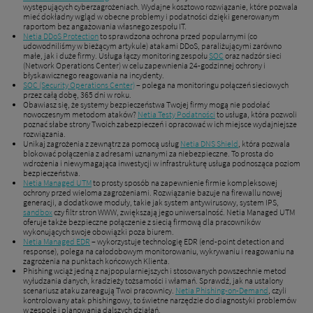
występujących cyberzagrożeniach. Wydajne kosztowo rozwiązanie, które pozwala
mieć dokładny wgląd w obecne problemy i podatności dzięki generowanym
raportom bez angażowania własnego zespołu IT.
Netia DDoS Protection
to sprawdzona ochrona przed popularnymi (co
udowodniliśmy w bieżącym artykule) atakami DDoS, paraliżującymi zarówno
małe, jak i duże firmy. Usługa łączy monitoring zespołu
SOC
oraz nadzór sieci
(Network Operations Center) w celu zapewnienia 24-godzinnej ochrony i
błyskawicznego reagowania na incydenty.
SOC (Security Operations Center)
– polega na monitoringu połączeń sieciowych
przez całą dobę, 365 dni w roku.
Obawiasz się, że systemy bezpieczeństwa Twojej firmy mogą nie podołać
nowoczesnym metodom ataków?
Netia Testy Podatności
to usługa, która pozwoli
poznać słabe strony Twoich zabezpieczeń i opracować w ich miejsce wydajniejsze
rozwiązania.
Unikaj zagrożenia z zewnątrz za pomocą usług
Netia DNS Shield
, która pozwala
blokować połączenia z adresami uznanymi za niebezpieczne. To prosta do
wdrożenia i niewymagająca inwestycji w infrastrukturę usługa podnosząca poziom
bezpieczeństwa.
Netia Managed UTM
to prosty sposób na zapewnienie firmie kompleksowej
ochrony przed wieloma zagrożeniami. Rozwiązanie bazuje na firewallu nowej
generacji, a dodatkowe moduły, takie jak system antywirusowy, system IPS,
sandbox
czy filtr stron WWW, zwiększają jego uniwersalność. Netia Managed UTM
oferuje także bezpieczne połączenie z siecią firmową dla pracowników
wykonujących swoje obowiązki poza biurem.
Netia Managed EDR
– wykorzystuje technologię EDR (end-point detection and
response), polega na całodobowym monitorowaniu, wykrywaniu i reagowaniu na
zagrożenia na punktach końcowych Klienta.
Phishing wciąż jedną z najpopularniejszych i stosowanych powszechnie metod
wyłudzania danych, kradzieży tożsamości i włamań. Sprawdź, jak na ustalony
scenariusz ataku zareagują Twoi pracownicy.
Netia Phishing-on-Demand
, czyli
kontrolowany atak phishingowy, to świetne narzędzie do diagnostyki problemów
w zespole i planowania dalszych działań.