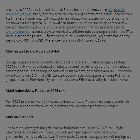
W czerwcu 2025 roku United Natural Foods Inc. poinformowało o
incydencie
cybernetycznym
, który doprowadził do czasowego zatrzymania łańcucha dostaw.
Atak hakerski uniemożliwił korzystanie z kluczowych systemów logistycznych i
planowania transportu. Skutkowało to opóźnieniami w realizacji zamówień w
sieciach handlowych w całych Stanach Zjednoczonych. Chociaż nie doszło do
wycieku danych
, a paraliż systemów był wynikiem odcięcia części systemów IT od
sieci, a nie samego ataku, firma oceniła, że w konsekwencji jej sprzedaż obniży
się o około 400 mln USD. W efekcie kurs akcji UNFI spadł o 17%.
Atak na giełdę kryptowalut Bybit
Dubajska giełda kryptowalut Bybit padła ofiarą ataku hakerskiego 21 lutego
2025 roku. Hakerzy wykorzystali lukę w zewnętrznym narzędziu i zmanipulowali
proces podpisu transakcji, co pozwoliło im na przejęcie około 400 000 Ethereum
o wartości około 1,5 mld USD. Za atak odpowiada powiązana z Koreą Północną
grupa Lazarus. Potwierdziły to m.in. ustalenia FBI oraz analizy blockchainowe.
Ataki hakerskie w Polsce w 2025 roku
Rok 2025 przyniósł wyraźny wzrost cyberataków w Polsce – do tego stopnia, że
znalazła się ona w czołówce najbardziej atakowanych państw w Europie.
Atak na EuroCert
Jednym z pierwszych dużych ataków hakerskich w Polsce w 2025 roku było
włamanie do systemów firmy EuroCert, jednego z głównych dostawców
elektronicznych podpisów kwalifikowanych. Cyberprzestępcy zyskali dostęp do