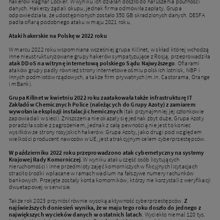
hakerów Ragnar Locker. W wyniku ich działań doszło do naruszenia poufności
danych. Hakerzy żądali okupu, jednak firma odmówiła zapłaty. Grupa
odpowiedziała, że udostępnionych zostało 350 GB skradzionych danych. DESFA
padła ofiarą podobnego ataku w maju 2021 roku.
Ataki hakerskie na Polskę w 2022 roku
W marcu 2022 roku wspomniana wcześniej grupa Killnet, w skład której wchodzą
inne nieustrukturyzowane grupy hakerów sympatyzujące z Rosją, przeprowadziła
atak DDoS na witrynę internetową polskiego Sądu Najwyższego
. Ofiarami
ataków grupy padły również strony internetowe ośmiu polskich lotnisk, NBP i
innych podmiotów rządowych, a także firm prywatnych (m.in. Castorama, Orange
i mBank).
Grupa Killnet w kwietniu 2022 roku zaatakowała także infrastrukturę IT
Zakładów Chemicznych Police (należących do Grupy Azoty) z zamiarem
wywołania eksplozji instalacji chemicznych
(tak przynajmniej jej członkowie
zapowiadali w sieci). Zniszczenia nie okazały się jednak zbyt duże, Grupa Azoty
poradziła sobie z zagrożeniem, jednak z całą pewnością nie jest to koniec
wysiłków ze strony rosyjskich hakerów. Grupa Azoty, jako drugi pod względem
wielkości producent nawozów w UE, jest atrakcyjnym celem cyberprzestępców.
W październiku 2022 roku przeprowadzono atak cybernetyczny na systemy
Krajowej Rady Komorniczej
. W wyniku ataku część osób licytujących
nieruchomości i inne przedmioty zajęć komorniczych w fikcyjnych licytacjach
straciło środki wpłacane w ramach wadium na fałszywe numery rachunków
bankowych. Przejęte zostały konta komorników, którzy nie korzystali z weryfikacji
dwuetapowej w serwisie.
Także rok 2023 przyniósł równie wysoką aktywność cyberprzestępców.
Z
najświeższych doniesień wynika, że w maju tego roku doszło do jednego z
największych wycieków danych w ostatnich latach
. Wyciekło niemal 120 tys.