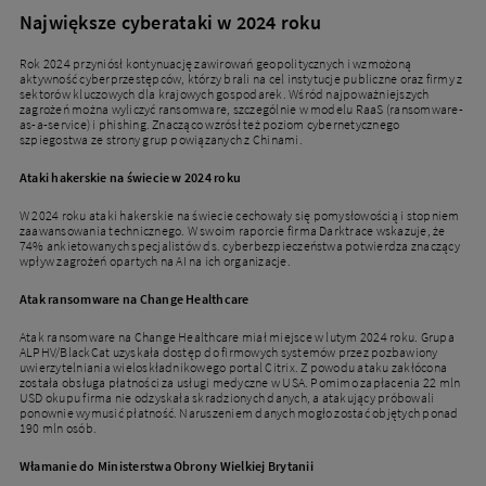
Największe cyberataki w 2024 roku
Rok 2024 przyniósł kontynuację zawirowań geopolitycznych i wzmożoną
aktywność cyberprzestępców, którzy brali na cel instytucje publiczne oraz firmy z
sektorów kluczowych dla krajowych gospodarek. Wśród najpoważniejszych
zagrożeń można wyliczyć ransomware, szczególnie w modelu RaaS (ransomware-
as-a-service) i phishing. Znacząco wzrósł też poziom cybernetycznego
szpiegostwa ze strony grup powiązanych z Chinami.
Ataki hakerskie na świecie w 2024 roku
W 2024 roku ataki hakerskie na świecie cechowały się pomysłowością i stopniem
zaawansowania technicznego. W swoim raporcie firma Darktrace wskazuje, że
74% ankietowanych specjalistów ds. cyberbezpieczeństwa potwierdza znaczący
wpływ zagrożeń opartych na AI na ich organizacje.
Atak ransomware na Change Healthcare
Atak ransomware na Change Healthcare miał miejsce w lutym 2024 roku. Grupa
ALPHV/BlackCat uzyskała dostęp do firmowych systemów przez pozbawiony
uwierzytelniania wieloskładnikowego portal Citrix. Z powodu ataku zakłócona
została obsługa płatności za usługi medyczne w USA. Pomimo zapłacenia 22 mln
USD okupu firma nie odzyskała skradzionych danych, a atakujący próbowali
ponownie wymusić płatność. Naruszeniem danych mogło zostać objętych ponad
190 mln osób.
Włamanie do Ministerstwa Obrony Wielkiej Brytanii