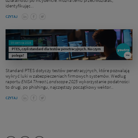
działalności po incydencie. Można temu przeciwdziałać,
identyfikując...
CZYTAJ
03 czerwca 2026
PTES, czyli standard dla testów penetracyjnych. Na czym
polega?
Standard PTES dotyczy testów penetracyjnych, które pozwalają
wykryć luki w zabezpieczeniach firmowych systemów. Według
raportu
ENISA Threat Landscape 2025
wykorzystanie podatności
to drugi, po phishingu, najczęstszy początkowy wektor...
CZYTAJ