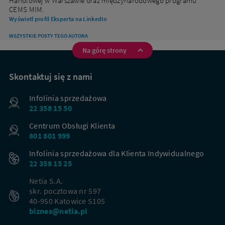
Handlowej w Warszawie oraz międzynarodowego programu
CEMS MIM.
Wyświetl profil Eksperta na LinkedIn
WSZYSTKIE POSTY TEGO AUTORA
Na górę strony
Na
skróty
Skontaktuj się z nami
Infolinia sprzedażowa
22 358 15 50
Centrum Obsługi Klienta
801 801 999
Infolinia sprzedażowa dla Klienta Indywidualnego
22 358 15 25
Netia S.A.
skr. pocztowa nr 597
40-950 Katowice S105
biznes@netia.pl