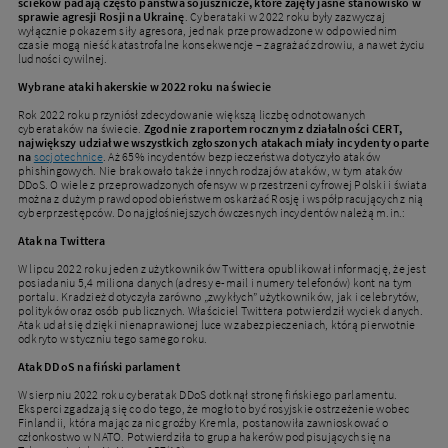
ścieków padają często państwa sojusznicze, które zajęły jasne stanowisko w
sprawie agresji Rosji na Ukrainę
. Cyberataki w 2022 roku były zazwyczaj
wyłącznie pokazem siły agresora, jednak przeprowadzone w odpowiednim
czasie mogą nieść katastrofalne konsekwencje – zagrażać zdrowiu, a nawet życiu
ludności cywilnej.
Wybrane ataki hakerskie w 2022 roku na świecie
Rok 2022 roku przyniósł zdecydowanie większą liczbę odnotowanych
cyberataków na świecie.
Zgodnie z raportem rocznym z działalności CERT,
największy udział we wszystkich zgłoszonych atakach miały incydenty oparte
na
socjotechnice
. Aż 65% incydentów bezpieczeństwa dotyczyło ataków
phishingowych. Nie brakowało także innych rodzajów ataków, w tym ataków
DDoS. O wiele z przeprowadzonych ofensyw w przestrzeni cyfrowej Polski i świata
można z dużym prawdopodobieństwem oskarżać Rosję i współpracujących z nią
cyberprzestępców. Do najgłośniejszych ówczesnych incydentów należą m.in.:
Atak na Twittera
W lipcu 2022 roku jeden z użytkowników Twittera opublikował informację, że jest
posiadaniu 5,4 miliona danych (adresy e-mail i numery telefonów) kont na tym
portalu. Kradzież dotyczyła zarówno „zwykłych” użytkowników, jak i celebrytów,
polityków oraz osób publicznych. Właściciel Twittera potwierdził wyciek danych.
Atak udał się dzięki nienaprawionej luce w zabezpieczeniach, którą pierwotnie
odkryto w styczniu tego samego roku.
Atak DDoS na fiński parlament
W sierpniu 2022 roku cyberatak DDoS dotknął stronę fińskiego parlamentu.
Eksperci zgadzają się co do tego, że mogło to być rosyjskie ostrzeżenie wobec
Finlandii, która mając za nic groźby Kremla, postanowiła zawnioskować o
członkostwo w NATO. Potwierdziła to grupa hakerów podpisujących się na