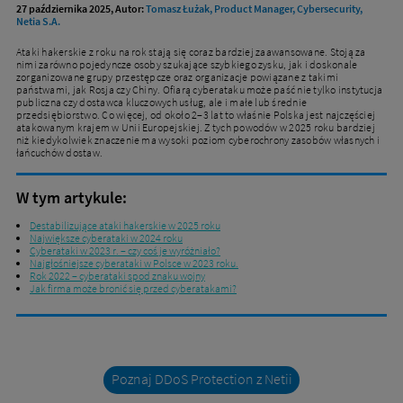
27 października 2025, Autor:
Tomasz Łużak, Product Manager, Cybersecurity,
Netia S.A.
Ataki hakerskie z roku na rok stają się coraz bardziej zaawansowane. Stoją za
nimi zarówno pojedyncze osoby szukające szybkiego zysku, jak i doskonale
zorganizowane grupy przestępcze oraz organizacje powiązane z takimi
państwami, jak Rosja czy Chiny. Ofiarą cyberataku może paść nie tylko instytucja
publiczna czy dostawca kluczowych usług, ale i małe lub średnie
przedsiębiorstwo. Co więcej, od około 2–3 lat to właśnie Polska jest najczęściej
atakowanym krajem w Unii Europejskiej. Z tych powodów w 2025 roku bardziej
niż kiedykolwiek znaczenie ma wysoki poziom cyberochrony zasobów własnych i
łańcuchów dostaw.
W tym artykule:
Destabilizujące ataki hakerskie w 2025 roku
Największe cyberataki w 2024 roku
Cyberataki w 2023 r. – czy coś je wyróżniało?
Najgłośniejsze cyberataki w Polsce w 2023 roku.
Rok 2022 – cyberataki spod znaku wojny
Jak firma może bronić się przed cyberatakami?
Poznaj DDoS Protection z Netii