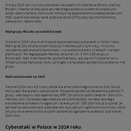
W maju 2024 roku wykryto cyberatak na systemy Ministerstwa Obrony Wielkiej
Brytanii. Włamanie dotyczyło zewnętrznego dostawcy systemów płacowych,
dzięki czemu hakerzy nie musieli mierzyć się bezpośrednio z zabezpieczeniami
MoD. Ujawnione zostały dane osobowe około 270 tysięcy czynnych żołnierzy,
weteranów i rezerwistów.
Atak grupy IRLeaks na irańskie banki
W sierpniu 2024 roku miał miejsce najpoważniejszy cyberatak w historii Iranu.
Dotknął aż 20 z 29 aktywnych instytucji kredytowych w tym kraju. W wyniku
naruszenia zablokowano bankomaty i wykradziono dane o klientach i kartach
płatniczych. Po negocjacjach hakerzy otrzymali ok. 3 mln USD okupu w
Bitcoinach. Atak miał charakter czysto finansowy, ale ujawnił krytyczne luki w
infrastrukturze bankowej Iranu, co mogło w przyszłości zachęcić do działania inne
grupy.
Atak ransomware na Stoli
Sierpień 2024 roku był trudny także dla amerykańskiego koncernu Stoli Group,
który padł ofiarą ataku ransomware. Poważnie zakłócił on działanie systemów IT
grupy, uderzając w rozwiązania klasy ERP. Zmusiło to spółki zależne - Stoli USA i
Kentucky Owl, do czasowego odejścia od automatyzacji na rzecz ręcznego
prowadzenia procesów księgowych i operacyjnych. CEO Stoli Group przyznał, że
zakłócenia spowodowane cyberatakiem były jednym z głównych czynników, które
zmusiły dwie amerykańskie spółki zależne do ogłoszenia upadłości pod koniec
2024 roku.
Cyberataki w Polsce w 2024 roku