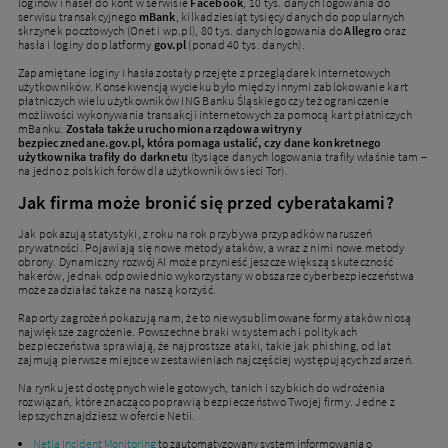
loginów i haseł do kont w serwisie
Facebook
, 10 tys. danych logowania do
serwisu transakcyjnego
mBank
, kilkadziesiąt tysięcy danych do popularnych
skrzynek pocztowych (Onet i wp.pl), 80 tys. danych logowania do
Allegro
oraz
hasła i loginy do platformy
gov.pl
(ponad 40 tys. danych).
Zapamiętane loginy i hasła zostały przejęte z przeglądarek internetowych
użytkowników. Konsekwencją wycieku było między innymi zablokowanie kart
płatniczych wielu użytkowników ING Banku Śląskiego czy też ograniczenie
możliwości wykonywania transakcji internetowych za pomocą kart płatniczych
mBanku.
Została także uruchomiona rządowa witryny
bezpiecznedane.gov.pl, która pomaga ustalić, czy dane konkretnego
użytkownika trafiły do darknetu
(tysiące danych logowania trafiły właśnie tam –
na jedno z polskich forów dla użytkowników sieci Tor).
Jak firma może bronić się przed cyberatakami?
Jak pokazują statystyki, z roku na rok przybywa przypadków naruszeń
prywatności. Pojawiają się nowe metody ataków, a wraz z nimi nowe metody
obrony. Dynamiczny rozwój AI może przynieść jeszcze większą skuteczność
hakerów, jednak odpowiednio wykorzystany w obszarze cyberbezpieczeństwa
może zadziałać także na naszą korzyść.
Raporty zagrożeń pokazują nam, że to niewysublimowane formy ataków niosą
największe zagrożenie. Powszechne braki w systemach i politykach
bezpieczeństwa sprawiają, że najprostsze ataki, takie jak phishing, od lat
zajmują pierwsze miejsce w zestawieniach najczęściej występujących zdarzeń.
Na rynku jest dostępnych wiele gotowych, tanich i szybkich do wdrożenia
rozwiązań, które znacząco poprawią bezpieczeństwo Twojej firmy. Jedne z
lepszych znajdziesz w ofercie Netii.
Netia Incident Monitoring
to zautomatyzowany system informowania o