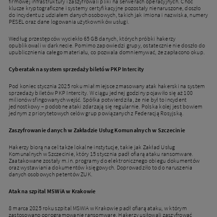
firmowej infrastruktury i zaszyfrowali pliki na serwerach operacyjnych. Choć
klucze kryptograficzne i systemy certyfikacyjne pozostały nienaruszone, doszło
do incydentu z udziałem danych osobowych, takich jak imiona i nazwiska, numery
PESEL oraz dane logowania użytkowników usługi.
Według przestępców wyciekło 65 GB danych, których próbki hakerzy
opublikowali w darknecie. Pomimo zapowiedzi grupy, ostatecznie nie doszło do
upublicznienia całego materiału, co pozwala domniemywać, że zapłacono okup.
Cyberatak na system sprzedaży biletów PKP Intercity
Pod koniec stycznia 2025 roku miał miejsce zmasowany atak hakerski na system
sprzedaży biletów PKP Intercity. W ciągu jednej godziny pojawiło się aż 100
milionów sfingowanych wejść. Spółka potwierdziła, że nie był to incydent
jednostkowy – podobne ataki zdarzają się regularnie. Polska kolej jest bowiem
jednym z priorytetowych celów grup powiązanych z Federacją Rosyjską.
Zaszyfrowanie danych w Zakładzie Usług Komunalnych w Szczecinie
Hakerzy biorą na cel także lokalne instytucje, takie jak Zakład Usług
Komunalnych w Szczecinie, który 15 stycznia padł ofiarą ataku ransomware.
Zaatakowane zostały m.in. programy do elektronicznego obiegu dokumentów
oraz wystawiania dokumentów księgowych. Doprowadziło to do naruszenia
danych osobowych petentów ZUK.
Atak na szpital MSWiA w Krakowie
8 marca 2025 roku szpital MSWiA w Krakowie padł ofiarą ataku, w którym
zastosowano oprogramowanie ransomware. Hakerzy usiłowali zaszyfrować