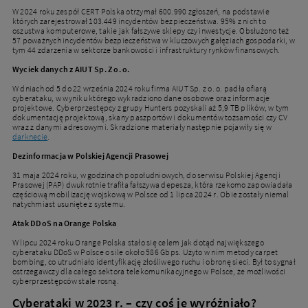
W 2024 roku zespół CERT Polska otrzymał 600.990 zgłoszeń, na podstawie
których zarejestrował 103.449 incydentów bezpieczeństwa. 95% z nich to
oszustwa komputerowe, takie jak fałszywe sklepy czy inwestycje. Obsłużono też
57 poważnych incydentów bezpieczeństwa w kluczowych gałęziach gospodarki, w
tym 44 zdarzenia w sektorze bankowości i infrastruktury rynków finansowych.
Wyciek danych z AIUT Sp. Z o. o.
W dniach od 5 do 22 września 2024 roku firma AIUT Sp. z o. o. padła ofiarą
cyberataku, w wyniku którego wykradziono dane osobowe oraz informacje
projektowe. Cyberprzestępcy z grupy Hunters pozyskali aż 5,9 TB plików, w tym
dokumentację projektową, skany paszportów i dokumentów tożsamości czy CV
wraz z danymi adresowymi. Skradzione materiały następnie pojawiły się w
darknecie
.
Dezinformacja w Polskiej Agencji Prasowej
31 maja 2024 roku, w godzinach popołudniowych, do serwisu Polskiej Agencji
Prasowej (PAP) dwukrotnie trafiła fałszywa depesza, która rzekomo zapowiadała
częściową mobilizację wojskową w Polsce od 1 lipca 2024 r. Obie zostały niemal
natychmiast usunięte z systemu.
Atak DDoS na Orange Polska
W lipcu 2024 roku Orange Polska stało się celem jak dotąd największego
cyberataku DDoS w Polsce o sile około 586 Gbps. Użyto w nim metody carpet
bombing, co utrudniało identyfikację złośliwego ruchu i obronę sieci. Był to sygnał
ostrzegawczy dla całego sektora telekomunikacyjnego w Polsce, że możliwości
cyberprzestępców stale rosną.
Cyberataki w 2023 r. – czy coś je wyróżniało?