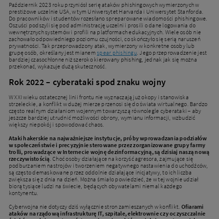
Październik 2023 roku przyniósł serię ataków phishingowych wymierzonych w
prestiżowe uczelnie USA, w tym Uniwersytet Harvarda i Uniwersytet Stanforda.
Do pracowników i studentów rozesłano spreparowane wiadomości phishingowe.
Oszuści podszyli się pod administrację uczelni i prosili o dane logowania do
wewnętrznych systemów i profili na platformach edukacyjnych. Wiele osób nie
zachowało odpowiedniego poziomu czujności, co skończyło się serią naruszeń
prywatności. Tak przeprowadzony atak, wymierzony w konkretne osoby lub
grupę osób, określany jest mianem
spear phishingu
. Jego przeprowadzenie jest
bardziej czasochłonne niż szeroko kierowany phishing, jednak jak się można
przekonać, wykazuje dużą skuteczność.
Rok 2022 – cyberataki spod znaku wojny
W XXI wieku ostatecznej linii frontu nie wyznaczają już okopy i stanowiska
strzeleckie, a konflikt w dużej mierze przenosi się do świata wirtualnego. Bardzo
często realnym działaniom wojennym towarzyszą równolegle cyberataki – aby
jeszcze bardziej utrudnić możliwości obrony, wymianu informacji, wzbudzić
większy niepokój i spowodować chaos.
Ataki hakerskie na najważniejsze instytucje, próby wprowadzania podziałów
w społeczeństwie i precyzyjnie sterowane przez zorganizowane grupy farmy
trolli, prowadzące w Internecie wojnę dezinformacyjną, są dzisiaj naszą nową
rzeczywistością
. Choć osoby działające na korzyść agresora, zajmujące się
podburzaniem nastrojów i tworzeniem negatywnego nastawienia do uchodźców,
są często demaskowane przez oddolnie działające inicjatywy, to ich liczba
zwiększa się z dnia na dzień. Można śmiało powiedzieć, że w tej wojnie udział
biorą tysiące ludzi na świecie, będących obywatelami niemal każdego
kontynentu.
Cyberwojna nie dotyczy dziś wyłącznie stron zamieszanych w konflikt.
Ofiarami
ataków na rządową infrastrukturę IT, szpitale, elektrownie czy oczyszczalnie