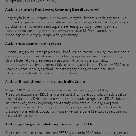
Telegramie jako NoName057(16).
Atak na Ukraińską Państwową Kompanię Energii Jądrowej
Rosyjscy hakerzy w sierpniu 2022 roku wykorzystali botnet składający się z 7,25
miliona komputerów-zombie do ataku na witrynę Energoatom – stronę należącą
do ukraińskiej kompanii zajmującej się energią jądrową. To jedno z wielu
rosyjskich zagrań mających na celu wywołanie paniki. Po kilkugodzinnej
niedostępności witryny usługi wróciły do normy.
Atak na estońskie witryny rządowe
Estonia, stojąca od samego początku konfliktu po stronie Ukrainy, również padła
ofiarą cyberataku. Zaatakowane zostały witryny administracji rządowej, w tym
strona internetowa prezydenta oraz strony kilku ministerstw i służb
mundurowych. Nie był to jedyny atak tego rodzaju na terenie Estonii w 2022 roku.
Rząd cały czas uspokaja jednak, że przestępcy nie są w stanie naruszyć
integralności infrastruktury ani poufności danych.
Atak na litewską firmę energetyczną Ignitis Group
W lipcu 2022 roku doszło do ataku na infrastrukturę krytyczną Litwy.
Przeprowadzono atak DDoS na witrynę spółki Ignitis Group, odpowiadającej za
energetykę kraju. Dzięki zastosowaniu skutecznych narzędzi antyDDoS atak udało
się przerwać, jednak incydenty powtarzały się w czasie. Prorosyjska grupa
cyberprzestępców Killnet przyznała się do przeprowadzenia tych ataków. Nie
przyniosły one jednak poważnych konsekwencji, a dane klientów i pracowników
nie zostały naruszone.
Atak na greckiego dystrybutora gazu ziemnego DESFA
Grecki dystrybutor gazu ziemnego DESFA w sierpniu 2022 roku padł ofiarą grupy