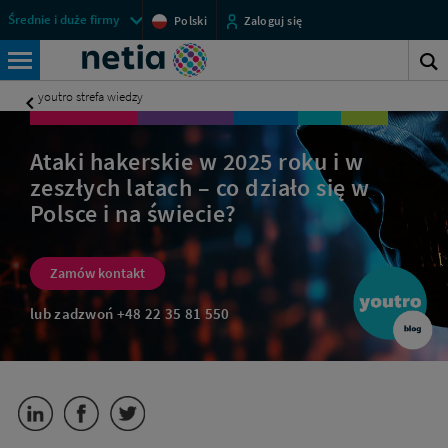
Ataki
Menu
Średnie i duże firmy
Polski
Zaloguj się
hakerskie
przestrzeni
Netia
w
klienckich
S
Polsce
Wyszukiwarka
BDI
i
s
youtro strefa wiedzy
na
-
świecie
Internet
(2025)
Ataki hakerskie w 2025 roku i w
|
symetryczny
Biznes
zeszłych latach – co działo się w
(łącze
Netia
Polsce i na świecie?
symetryczne)
dla
Zamów kontakt
firm
lub zadzwoń
+48 22 35 81 550