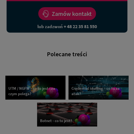
Zamów kontakt
+ 48 22 35 81 550
lub zadzwoń
Polecane treści
UTM / NGFW – co to jest i na
Credential stuffing – co to za
czym polega?
atak?
Botnet - co to jest?