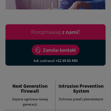
Porozmawiaj
z nami!
Zamów kontakt
+22 35 81 550
lub zadzwoń
Next Generation
Intrusion Prevention
Firewall
System
Zapora ogniowa nowej
Ochrona przed cyberatakami
generacji