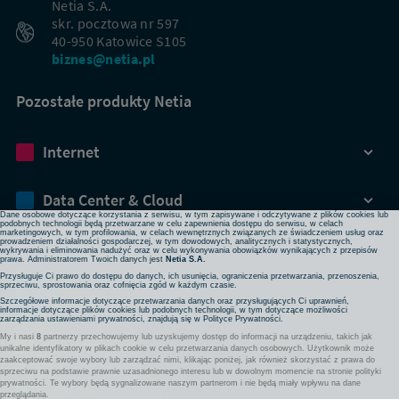
Netia S.A.
skr. pocztowa nr 597
40-950 Katowice S105
biznes@netia.pl
Pozostałe produkty Netia
Dbamy o Twoją prywatność
Internet
Używamy plików cookies lub podobnych technologii w celu zapewnienia Ci dostępu do serwisu,
usprawniania jego działania, profilowania i wyświetlania treści dopasowanych do Twoich potrzeb. W
każdej chwili możesz zmienić ustawienia plików cookies lub podobnych technologii poprzez zmianę
ustawień prywatności w przeglądarce bądź aplikacji, zmianę ustawień swojego konta w serwisie lub
zmianę swoich preferencji w zakładce Ustawienia cookies w stopce strony. Pamiętaj, że zmiana ta
Data Center & Cloud
może spowodować brak dostępu do niektórych funkcji serwisu.
Dane osobowe dotyczące korzystania z serwisu, w tym zapisywane i odczytywane z plików cookies lub
podobnych technologii będą przetwarzane w celu zapewnienia dostępu do serwisu, w celach
marketingowych, w tym profilowania, w celach wewnętrznych związanych ze świadczeniem usług oraz
prowadzeniem działalności gospodarczej, w tym dowodowych, analitycznych i statystycznych,
Bezpieczeństwo
wykrywania i eliminowania nadużyć oraz w celu wykonywania obowiązków wynikających z przepisów
prawa. Administratorem Twoich danych jest
Netia S.A.
Przysługuje Ci prawo do dostępu do danych, ich usunięcia, ograniczenia przetwarzania, przenoszenia,
sprzeciwu, sprostowania oraz cofnięcia zgód w każdym czasie.
Rozwiązania sieciowe
Szczegółowe informacje dotyczące przetwarzania danych oraz przysługujących Ci uprawnień,
informacje dotyczące plików cookies lub podobnych technologii, w tym dotyczące możliwości
zarządzania ustawieniami prywatności, znajdują się w
Polityce Prywatności
.
My i nasi
8
partnerzy przechowujemy lub uzyskujemy dostęp do informacji na urządzeniu, takich jak
Komunikacja
unikalne identyfikatory w plikach cookie w celu przetwarzania danych osobowych. Użytkownik może
zaakceptować swoje wybory lub zarządzać nimi, klikając poniżej, jak również skorzystać z prawa do
sprzeciwu na podstawie prawnie uzasadnionego interesu lub w dowolnym momencie na stronie polityki
prywatności. Te wybory będą sygnalizowane naszym partnerom i nie będą miały wpływu na dane
Pozostałe usługi
przeglądania.