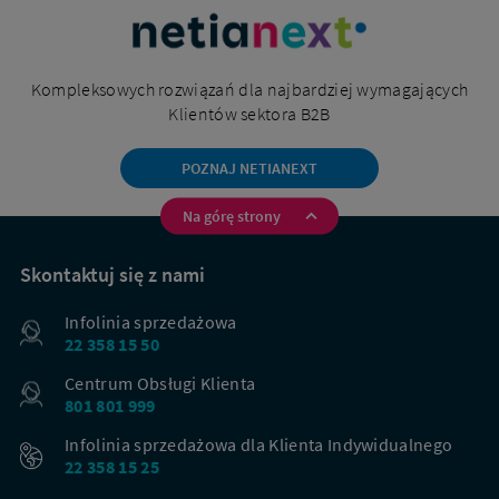
Kompleksowych rozwiązań dla najbardziej wymagających
Klientów sektora B2B
POZNAJ NETIANEXT
Na górę strony
Na
skróty
Skontaktuj się z nami
Infolinia sprzedażowa
22 358 15 50
Centrum Obsługi Klienta
801 801 999
Infolinia sprzedażowa dla Klienta Indywidualnego
22 358 15 25