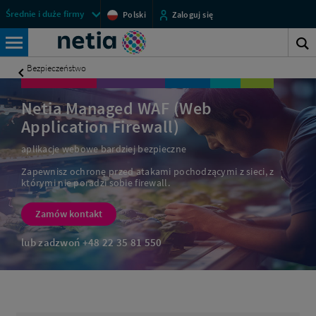
Managed
Menu
Średnie i duże firmy
Polski
Zaloguj się
WAF
przestrzeni
Netia
(Web
klienckich
S
Application
Wyszukiwarka
Firewall)
s
Bezpieczeństwo
-
Co
to
Netia Managed WAF (Web
jest?
Application Firewall)
|
Biznes
aplikacje webowe bardziej bezpieczne
Netia
Zapewnisz ochronę przed atakami pochodzącymi z sieci, z
którymi nie poradzi sobie firewall.
Zamów kontakt
lub zadzwoń
+48 22 35 81 550