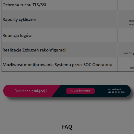
lub zadzwoń
Dowiedz się
więcej!
Zamów kontakt
+48 22 35 81 550
FAQ