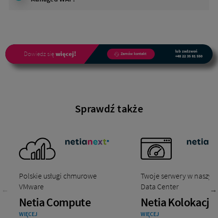
lub zadzwoń
Dowiedz się
więcej!
Zamów kontakt
+48 22 35 81 550
Sprawdź także
Polskie usługi chmurowe
Twoje serwery w naszym
VMware
Data Center
Netia Compute
Netia Kolokacja
WIĘCEJ
WIĘCEJ