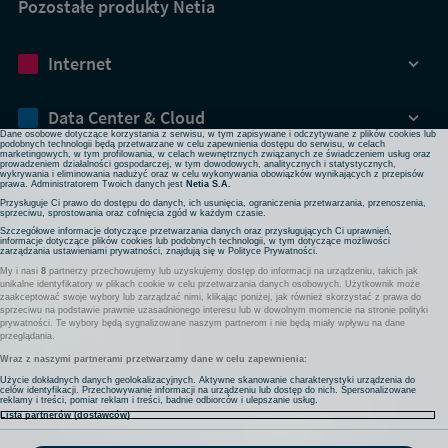
Pozostałe produkty Netia
Dbamy o Twoją prywatność
Internet
Używamy plików cookies lub podobnych technologii w celu zapewnienia Ci dostępu do serwisu,
usprawniania jego działania, profilowania i wyświetlania treści dopasowanych do Twoich potrzeb. W
każdej chwili możesz zmienić ustawienia plików cookies lub podobnych technologii poprzez zmianę
ustawień prywatności w przeglądarce bądź aplikacji, zmianę ustawień swojego konta w serwisie lub
zmianę swoich preferencji w zakładce Ustawienia cookies w stopce strony. Pamiętaj, że zmiana ta
Data Center & Cloud
może spowodować brak dostępu do niektórych funkcji serwisu.
Dane osobowe dotyczące korzystania z serwisu, w tym zapisywane i odczytywane z plików cookies lub
podobnych technologii będą przetwarzane w celu zapewnienia dostępu do serwisu, w celach
marketingowych, w tym profilowania, w celach wewnętrznych związanych ze świadczeniem usług oraz
prowadzeniem działalności gospodarczej, w tym dowodowych, analitycznych i statystycznych,
Bezpieczeństwo
wykrywania i eliminowania nadużyć oraz w celu wykonywania obowiązków wynikających z przepisów
prawa. Administratorem Twoich danych jest
Netia S.A.
Przysługuje Ci prawo do dostępu do danych, ich usunięcia, ograniczenia przetwarzania, przenoszenia,
sprzeciwu, sprostowania oraz cofnięcia zgód w każdym czasie.
Rozwiązania sieciowe
Szczegółowe informacje dotyczące przetwarzania danych oraz przysługujących Ci uprawnień,
informacje dotyczące plików cookies lub podobnych technologii, w tym dotyczące możliwości
zarządzania ustawieniami prywatności, znajdują się w
Polityce Prywatności
.
My i nasi
8
partnerzy przechowujemy lub uzyskujemy dostęp do informacji na urządzeniu, takich jak
Komunikacja
unikalne identyfikatory w plikach cookie w celu przetwarzania danych osobowych. Użytkownik może
zaakceptować swoje wybory lub zarządzać nimi, klikając poniżej, jak również skorzystać z prawa do
sprzeciwu na podstawie prawnie uzasadnionego interesu lub w dowolnym momencie na stronie polityki
prywatności. Te wybory będą sygnalizowane naszym partnerom i nie będą miały wpływu na dane
Pozostałe usługi
przeglądania.
Wraz z naszymi partnerami przetwarzamy dane w celu zapewnienia:
Użycie dokładnych danych geolokalizacyjnych. Aktywne skanowanie charakterystyki urządzenia do
celów identyfikacji. Przechowywanie informacji na urządzeniu lub dostęp do nich. Spersonalizowane
Komunikaty
Nota prawna
Partnerzy
Polityka prywatności
reklamy i treści, pomiar reklam i treści, badnie odbiorców i ulepszanie usług.
Lista partnerów (dostawców)
Projekty współfinansowane przez UE
Regulacja EOG
Youtro Strefa Wiedzy
Ustawienia