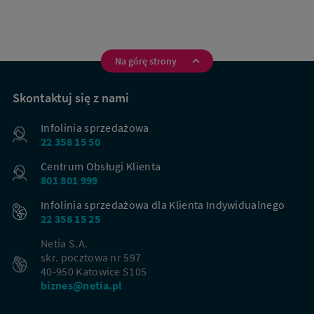
Na górę strony
Na
skróty
Skontaktuj się z nami
Infolinia sprzedażowa
22 358 15 50
Centrum Obsługi Klienta
801 801 999
Infolinia sprzedażowa dla Klienta Indywidualnego
22 358 15 25
Netia S.A.
skr. pocztowa nr 597
40-950 Katowice S105
biznes@netia.pl