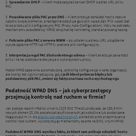
2.
Sprawdzenie DHCP
– klient może zapytać serwer DHCP o adres URL pliku
PAC.
3.
Poszukiwanie pliku PAC przez DNS
– klient próbuje odnaleźć host o nazwie
wpad
w swojej domenie, a następnie odpytuje go o plik wpad.dat. Plik wpad.dat
to po prostu plik konfiguracyjny PAC (Proxy Auto-Configuration), który na potrzeby
mechanizmu autodetekcji WPAD otrzymał tę konkretną, standaryzowaną nazwę.
4.
Pobranie pliku PAC z serwera WWW
– po ustaleniu adresu URL urządzenie
wysyła żądanie HTTP lub HTTPS i pobiera plik konfiguracyjny.
5.
Interpretacja reguł PAC dla konkretnego adresu
– klient analizuje zawartość
pliku i na tej podstawie decyduje o wykorzystaniu proxy.
Model WPAD zapewnia automatyczną, jednolitą konfigurację w całej organizacji,
ale tworzy też ryzyko nadużycia, gdyż
jeśli klient pobierze błędny lub
podstawiony plik PAC, zmieni się faktyczna trasa ruchu wychodzącego
.
Podatność WPAD DNS – jak cyberprzestępcy
przejmują kontrolę nad ruchem w firmie?
Jak podaje raport
Infoblox Unveils 2025 DNS Threat Landscape
, ze 100,8 mln
nowych domen 25,1% zostało zaklasyfikowanych jako złośliwe lub podejrzane.
Mogą służyć m.in. do
ataków socjotechnicznych
, ale też do prób przejmowania
kontroli nad ruchem, wykorzystując mechanizmy oparte na DNS, w tym WPAD.
Podatność WPAD DNS wynika z faktu, że klient sam próbuje odnaleźć host o
nazwie
wpad
w swojej domenie
. W przypadku, gdy gonie znajdzie lokalnie,