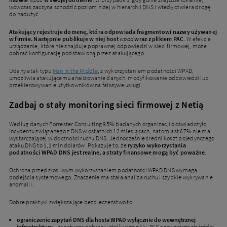
wówczas zaczyna schodzić poziom niżej w hierarchii DNS i wtedy otwiera drogę
do nadużyć.
Atakujący rejestruje domenę, która odpowiada fragmentowi nazwy używanej
w firmie. Następnie publikuje w niej host
wpad
wraz z plikiem PAC
. W efekcie
urządzenie, które nie znajduje poprawnej odpowiedzi w sieci firmowej, może
pobrać konfigurację podstawioną przez atakującego.
Udany atak typu
Man in the Middle
, z wykorzystaniem podatności WPAD,
umożliwia atakującemu analizowanie danych, modyfikowanie odpowiedzi lub
przekierowywanie użytkowników na fałszywe usługi.
Zadbaj o stały monitoring sieci firmowej z Netią
Według danych Forrester Consulting 95% badanych organizacji doświadczyło
incydentu związanego z DNS w ostatnich 12 miesiącach, natomiast 67% nie ma
wystarczającej widoczności ruchu DNS. Jednocześnie średni koszt pojedynczego
ataku DNS to 1,1 mln dolarów. Pokazuje to, że
ryzyko wykorzystania
podatności WPAD DNS jest realne, a straty finansowe mogą być poważne
.
Ochrona przed złośliwym wykorzystaniem podatności WPAD DNS wymaga
podejścia systemowego. Znaczenie ma stała analiza ruchu i szybkie wykrywanie
anomalii.
Dobre praktyki zwiększające bezpieczeństwo to:
ograniczenie zapytań DNS dla hosta WPAD wyłącznie do wewnętrznej
infrastruktury
– zapobiega pobraniu złośliwego pliku PAC z zewnętrznych źródeł,