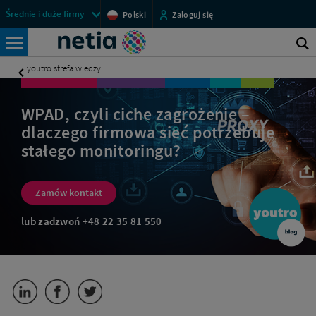
Podatność
Menu
Średnie i duże firmy
Polski
Zaloguj się
WPAD
przestrzeni
Średnie
–
klienckich
S
co
Wyszukiwarka
i
to?
s
youtro strefa wiedzy
Jak
duże
chronić
firmy
sieć
WPAD, czyli ciche zagrożenie –
firmy?
-
|
dlaczego firmowa sieć potrzebuje
Oferta
Biznes
stałego monitoringu?
Netia
Netii
na
Zamów kontakt
zintegrowane
lub zadzwoń
+48 22 35 81 550
usługi
komunikacyjne
dla
firm.