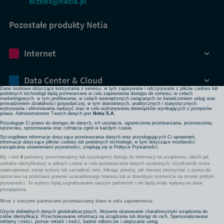
biznes@netia.pl
Pozostałe produkty Netia
Dbamy o Twoją prywatność
Internet
Używamy plików cookies lub podobnych technologii w celu zapewnienia Ci dostępu do serwisu,
usprawniania jego działania, profilowania i wyświetlania treści dopasowanych do Twoich potrzeb. W
każdej chwili możesz zmienić ustawienia plików cookies lub podobnych technologii poprzez zmianę
ustawień prywatności w przeglądarce bądź aplikacji, zmianę ustawień swojego konta w serwisie lub
zmianę swoich preferencji w zakładce Ustawienia cookies w stopce strony. Pamiętaj, że zmiana ta
Data Center & Cloud
może spowodować brak dostępu do niektórych funkcji serwisu.
Dane osobowe dotyczące korzystania z serwisu, w tym zapisywane i odczytywane z plików cookies lub
podobnych technologii będą przetwarzane w celu zapewnienia dostępu do serwisu, w celach
marketingowych, w tym profilowania, w celach wewnętrznych związanych ze świadczeniem usług oraz
prowadzeniem działalności gospodarczej, w tym dowodowych, analitycznych i statystycznych,
Bezpieczeństwo
wykrywania i eliminowania nadużyć oraz w celu wykonywania obowiązków wynikających z przepisów
prawa. Administratorem Twoich danych jest
Netia S.A.
Przysługuje Ci prawo do dostępu do danych, ich usunięcia, ograniczenia przetwarzania, przenoszenia,
sprzeciwu, sprostowania oraz cofnięcia zgód w każdym czasie.
Rozwiązania sieciowe
Szczegółowe informacje dotyczące przetwarzania danych oraz przysługujących Ci uprawnień,
informacje dotyczące plików cookies lub podobnych technologii, w tym dotyczące możliwości
zarządzania ustawieniami prywatności, znajdują się w
Polityce Prywatności
.
My i nasi
8
partnerzy przechowujemy lub uzyskujemy dostęp do informacji na urządzeniu, takich jak
Komunikacja
unikalne identyfikatory w plikach cookie w celu przetwarzania danych osobowych. Użytkownik może
zaakceptować swoje wybory lub zarządzać nimi, klikając poniżej, jak również skorzystać z prawa do
sprzeciwu na podstawie prawnie uzasadnionego interesu lub w dowolnym momencie na stronie polityki
prywatności. Te wybory będą sygnalizowane naszym partnerom i nie będą miały wpływu na dane
Pozostałe usługi
przeglądania.
Wraz z naszymi partnerami przetwarzamy dane w celu zapewnienia:
Użycie dokładnych danych geolokalizacyjnych. Aktywne skanowanie charakterystyki urządzenia do
celów identyfikacji. Przechowywanie informacji na urządzeniu lub dostęp do nich. Spersonalizowane
Komunikaty
Nota prawna
Partnerzy
Polityka prywatności
reklamy i treści, pomiar reklam i treści, badnie odbiorców i ulepszanie usług.