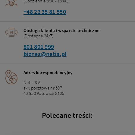
(Codziennie 8:00 - 18:00)
+48 22 35 81 550
Obsługa klienta i wsparcie techniczne
(Dostępne 24/7)
801 801 999
biznes@netia.pl
Adres korespondencyjny
Netia S.A.
skr. pocztowa nr 597
40-950 Katowice S105
Polecane treści: