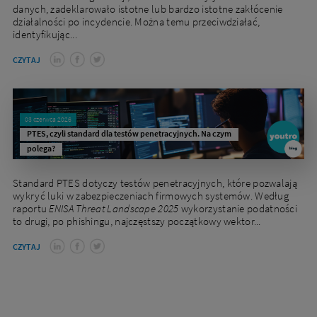
danych, zadeklarowało istotne lub bardzo istotne zakłócenie
działalności po incydencie. Można temu przeciwdziałać,
identyfikując...
CZYTAJ
03 czerwca 2026
PTES, czyli standard dla testów penetracyjnych. Na czym
polega?
Standard PTES dotyczy testów penetracyjnych, które pozwalają
wykryć luki w zabezpieczeniach firmowych systemów. Według
raportu
ENISA Threat Landscape 2025
wykorzystanie podatności
to drugi, po phishingu, najczęstszy początkowy wektor...
CZYTAJ