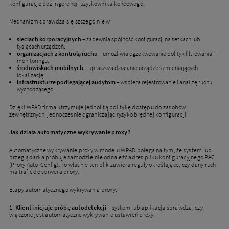
konfigurację bez ingerencji użytkownika końcowego.
Mechanizm sprawdza się szczególnie w:
sieciach korporacyjnych
– zapewnia spójność konfiguracji na setkach lub
tysiącach urządzeń,
organizacjach z kontrolą ruchu
– umożliwia egzekwowanie polityk filtrowania i
monitoringu,
środowiskach mobilnych
– upraszcza działanie urządzeń zmieniających
lokalizację,
infrastrukturze podlegającej audytom
– wspiera rejestrowanie i analizę ruchu
wychodzącego.
Dzięki WPAD firma utrzymuje jednolitą politykę dostępu do zasobów
zewnętrznych, jednocześnie ograniczając ryzyko błędnej konfiguracji.
Jak działa automatyczne wykrywanie proxy?
Automatyczne wykrywanie proxy w modelu WPAD polega na tym, że system lub
przeglądarka próbuje samodzielnie odnaleźć adres pliku konfiguracyjnego PAC
(Proxy Auto-Config). To właśnie ten plik zawiera reguły określające, czy dany ruch
ma trafić do serwera proxy.
Etapy automatycznego wykrywania proxy:
1.
Klient inicjuje próbę autodetekcji
– system lub aplikacja sprawdza, czy
włączone jest automatyczne wykrywanie ustawień proxy.