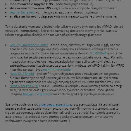
monitorowanie zapytań DNS
– pozwala wykryć anomalie,
stosowanie filtrowania DNS
– ogranicza kontakt z podejrzanymi domenami,
segmentacja sieci
– zmniejsza zasięg potencjalnego incydentu,
analiza ruchu wychodzącego
– ujawnia nieautoryzowane proxy i anomalie.
Takie działania wymagają jednak nie tylko wiedzy o tym, co to jest WPAD, ale też
narzędzi i kompetencji, które nie zawsze są dostępne wewnętrznie. Warto w
takim przypadku skorzystać z rozwiązań sprawdzonego partnera:
Security Operations Center
– zespół specjalistów Netii zapewnia ciągły nadzór i
analizę ruchu sieciowego. Analitycy identyfikują anomalie, korelują zdarzenia i
reagują na incydenty. Dzięki zaawansowanym systemom
SIEM
/
SOAR
są w stanie
wykrywać także zdarzenia niewidoczne bez kontekstu behawioralnego. Ponadto
mogą dokonać profesjonalnego przeglądu konfiguracji systemów i sieci, aby
zabezpieczyć organizację przed zagrożeniami w obszarze WPAD, takimi jak WPAD
hijacking czy ataki typu
man-in-the-middle
.
Netia DNS Shield
– system filtruje ruch jeszcze przed nawiązaniem połączenia.
Blokuje domeny zidentyfikowane jako złośliwe lub podejrzane, dzięki czemu
ogranicza skuteczność ataków wykorzystujących WPAD i inne mechanizmy DNS.
Netia Managed UTM
/ NGFW – umożliwia kompleksową kontrolę ruchu na brzegu
sieci, filtrowanie oraz egzekwowanie polityk bezpieczeństwa. Rozwiązanie
integruje
firewall
,
system IPS
oraz kontrolę aplikacji w jednym środowisku.
Szerokie podejście do
cyberbezpieczeństwa
, łączące rozwiązania techniczne i
organizacyjne, zapewnia wysoki poziom ochrony firmowych systemów. Warto
sięgać też po narzędzia edukacyjne, jak testy podatności i szkolenia z security
awareness, które dodatkowo pomogą wskazywać pracownikom właściwe
zachowania związane z bezpieczeństwem IT.