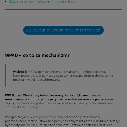
Zadbaj o stały monitoring sieci firmowej z Netią
SOC (Security Operations Center) od Netii
WPAD – co to za mechanizm?
W skrócie:
WPAD to mechanizm automatycznej konfiguracji proxy,
który przez luki w DNS może zostać wykorzystany do przechwytywania i
podsłuchiwania ruchu firmowego.
WPAD, czyli Web Proxy Auto-Discovery Protocol, to mechanizm
umożliwiający automatyczne przypisanie ustawień serwera proxy w sieci
.
Jego głównym celem jest uproszczenie konfiguracji dostępu do internetu w
środowiskach firmowych.
W organizacjach, w których ruch sieciowy przechodzi przez serwery
pośredniczące, ręczne ustawianie proxy na każdym urządzeniu szybko przestaje
być efektywne. WPAD eliminuje ten problem – pozwala centralnie narzucać