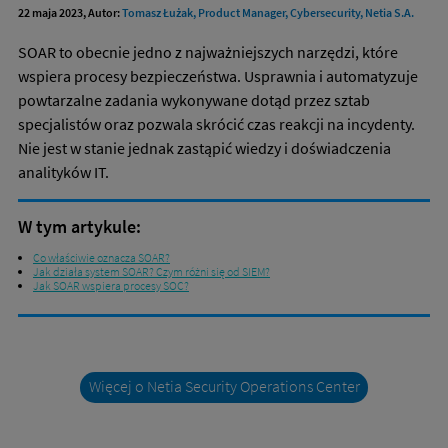
22 maja 2023, Autor:
Tomasz Łużak, Product Manager, Cybersecurity, Netia S.A.
SOAR to obecnie jedno z najważniejszych narzędzi, które
wspiera procesy bezpieczeństwa. Usprawnia i automatyzuje
powtarzalne zadania wykonywane dotąd przez sztab
specjalistów oraz pozwala skrócić czas reakcji na incydenty.
Nie jest w stanie jednak zastąpić wiedzy i doświadczenia
analityków IT.
W tym artykule:
Co właściwie oznacza SOAR?
Jak działa system SOAR? Czym różni się od SIEM?
Jak SOAR wspiera procesy SOC?
Więcej o Netia Security Operations Center