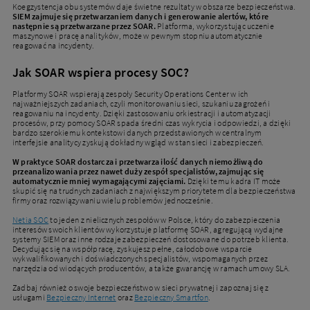
Koegzystencja obu systemów daje świetne rezultaty w obszarze bezpieczeństwa.
SIEM zajmuje się przetwarzaniem danych i generowanie alertów, które
następnie są przetwarzane przez SOAR.
Platforma, wykorzystując uczenie
maszynowe i pracę analityków, może w pewnym stopniu automatycznie
reagować na incydenty.
Jak SOAR wspiera procesy SOC?
Platformy SOAR wspierają zespoły Security Operations Center w ich
najważniejszych zadaniach, czyli monitorowaniu sieci, szukaniu zagrożeń i
reagowaniu na incydenty. Dzięki zastosowaniu orkiestracji i automatyzacji
procesów, przy pomocy SOAR spada średni czas wykrycia i odpowiedzi, a dzięki
bardzo szerokiemu kontekstowi danych przedstawionych w centralnym
interfejsie analitycy zyskują dokładny wgląd w stan sieci i zabezpieczeń.
W praktyce SOAR dostarcza i przetwarza ilość danych niemożliwą do
przeanalizowania przez nawet duży zespół specjalistów, zajmując się
automatycznie mniej wymagającymi zajęciami.
Dzięki temu kadra IT może
skupić się na trudnych zadaniach z największym priorytetem dla bezpieczeństwa
firmy oraz rozwiązywaniu wielu problemów jednocześnie.
Netia SOC
to jeden z nielicznych zespołów w Polsce, który do zabezpieczenia
interesów swoich klientów wykorzystuje platformę SOAR, agregującą wydajne
systemy SIEM oraz inne rodzaje zabezpieczeń dostosowane do potrzeb klienta.
Decydując się na współpracę, zyskujesz pełne, całodobowe wsparcie
wykwalifikowanych i doświadczonych specjalistów, wspomaganych przez
narzędzia od wiodących producentów, a także gwarancję w ramach umowy SLA.
Zadbaj również o swoje bezpieczeństwo w sieci prywatnej i zapoznaj się z
usługami
Bezpieczny Internet
oraz
Bezpieczny Smartfon
.