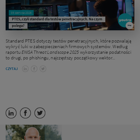
03 czerwca 2026
PTES, czyli standard dla testów penetracyjnych. Na czym
polega?
Standard PTES dotyczy testów penetracyjnych, które pozwalają
wykryć luki w zabezpieczeniach firmowych systemów. Według
raportu
ENISA Threat Landscape 2025
wykorzystanie podatności
to drugi, po phishingu, najczęstszy początkowy wektor...
CZYTAJ