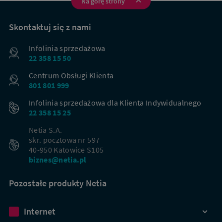
Na górę strony
Na
skróty
Skontaktuj się z nami
Infolinia sprzedażowa
22 358 15 50
Centrum Obsługi Klienta
801 801 999
Infolinia sprzedażowa dla Klienta Indywidualnego
22 358 15 25
Netia S.A.
skr. pocztowa nr 597
40-950 Katowice S105
biznes@netia.pl
Pozostałe produkty Netia
Dbamy o Twoją prywatność
Internet
Używamy plików cookies lub podobnych technologii w celu zapewnienia Ci dostępu do serwisu,
usprawniania jego działania, profilowania i wyświetlania treści dopasowanych do Twoich potrzeb. W