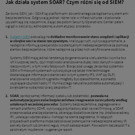
Jak działa system SOAR? Czym różni się od SIEM?
Zarówno SIEM, jak i SOAR są platformami do centralnego zarządzania systemami
bezpieczeństwa. Odgrywają jednak różne role w infrastrukturze i doskonale
uzupełniają się wzajemnie, dając zespołom Security Operations Center pełen
wgląd w sieć przy jednoczesnej automatyzacji procesów.
Systemy SIEM
pozwalają na
dokładne monitorowanie stanu urządzeń i aplikacji
w obrębie sieci w stanie rzeczywistym.
Analizując ruch, wykrywają anomalie, a
następnie informują specjalistów o potencjalnym niebezpieczeństwie za pomocą
alertów bezpieczeństwa, które następnie są przez nich weryfikowane osobiście.
Systemy SIEM mają jednak tendencję do generowania wielu alertów (wynika to z
ich kluczowej cechy, czyli możliwości analizowania dużej ilości danych w czasie
rzeczywistym), w tym wielu fałszywych. Biorąc pod uwagę, że oprócz systemów
SIEM w firmowych systemach wykorzystuje się także inne technologie
dostarczające informacje o stanie sieci (w tym systemy IPS, WAF czy DLP),
analizowanie wszystkich sygnałów mogłoby być czasochłonne, a ponadto
usypiające czujność kadry IT. Wynika z tego naturalna potrzeba automatyzacji i
zwiększenia wydajności pracy zespołów IT.
SOAR
, oprócz samej informacji o ataku lub podatności,
pozwala na
automatyzację procesów bezpieczeństwa i reagowanie na incydenty według
ustalonych wcześniej procedur
. Systemy bezpieczeństwa, zagregowane w
ramach platformy SOAR, wykrywają przykładowy atak na sieć firmową, a SOAR
przeprowadza analizę zdarzenia, zbierając dodatkowe dane (np. źródłowe adresy
IP), ustalając wzorzec ataku i kończąc na ocenie zagrożenia. W rażących
przypadkach platforma może zablokować potencjalnie niebezpieczne adresy IP,
pakiety danych lub zmienić reguły innych zabezpieczeń. Powiadomi też zespół IT o
zaistniałym incydencie i wygeneruje raport.