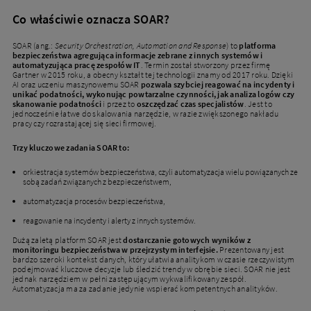
Co właściwie oznacza SOAR?
SOAR (ang.:
Security Orchestration, Automation and Response
) to
platforma
bezpieczeństwa agregująca informacje zebrane z innych systemów i
automatyzująca pracę zespołów IT
. Termin został stworzony przez firmę
Gartner w 2015 roku, a obecny kształt tej technologii znamy od 2017 roku. Dzięki
AI oraz uczeniu maszynowemu SOAR
pozwala szybciej reagować na incydenty i
unikać podatności, wykonując powtarzalne czynności, jak analiza logów czy
skanowanie podatności
i przez to
oszczędzać czas specjalistów
. Jest to
jednocześnie łatwe do skalowania narzędzie, w razie zwiększonego nakładu
pracy czy rozrastającej się sieci firmowej.
Trzy kluczowe zadania SOAR to:
orkiestracja systemów bezpieczeństwa, czyli automatyzacja wielu powiązanych ze
sobą zadań związanych z bezpieczeństwem,
automatyzacja procesów bezpieczeństwa,
reagowanie na incydenty i alerty z innych systemów.
Dużą zaletą platform SOAR jest
dostarczanie gotowych wyników z
monitoringu bezpieczeństwa w przejrzystym interfejsie.
Prezentowany jest
bardzo szeroki kontekst danych, który ułatwia analitykom w czasie rzeczywistym
podejmować kluczowe decyzje lub śledzić trendy w obrębie sieci. SOAR nie jest
jednak narzędziem w pełni zastępującym wykwalifikowany zespół.
Automatyzacja ma za zadanie jedynie wspierać kompetentnych analityków.