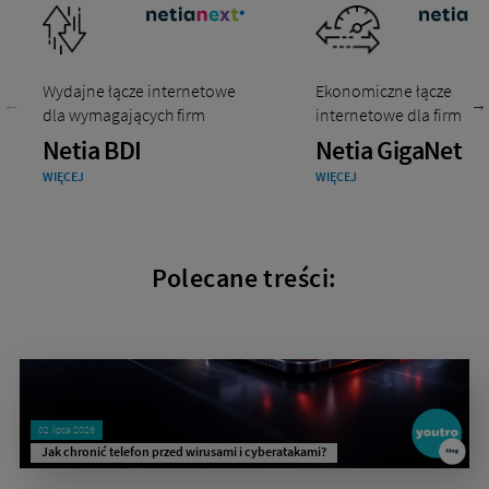
Wydajne łącze internetowe
Ekonomiczne łącze
dla wymagających firm
internetowe dla firm
Netia BDI
Netia GigaNet
WIĘCEJ
WIĘCEJ
Polecane treści:
02 lipca 2026
Jak chronić telefon przed wirusami i cyberatakami?