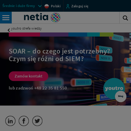
System
Menu
Średnie i duże firmy
Polski
Zaloguj się
SOAR
przestrzeni
Średnie
–
klienckich
S
do
Wyszukiwarka
i
czego
s
youtro strefa wiedzy
jest
duże
potrzebny?
firmy
|
Biznes
-
SOAR – do czego jest potrzebny?
Netia
Czym się różni od SIEM?
Oferta
Netii
na
Zamów kontakt
zintegrowane
lub zadzwoń
+48 22 35 81 550
usługi
komunikacyjne
dla
firm.