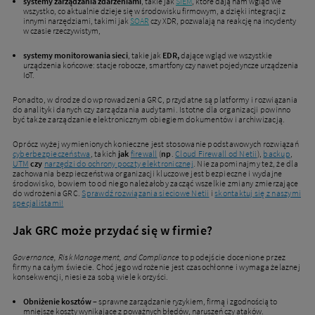
systemy zarządzania zdarzeniami
, takie jak
SIEM
, które dają nam wgląd we
wszystko, co aktualnie dzieje się w środowisku firmowym, a dzięki integracji z
innymi narzędziami, takimi jak
SOAR
czy XDR, pozwalają na reakcję na incydenty
w czasie rzeczywistym,
systemy monitorowania sieci
, takie jak
EDR
,
dające wgląd we wszystkie
urządzenia końcowe: stacje robocze, smartfony czy nawet pojedyncze urządzenia
IoT.
Ponadto, w drodze do wprowadzenia GRC, przydatne są platformy i rozwiązania
do analityki danych czy zarządzania audytami. Istotne dla organizacji powinno
być także zarządzanie elektronicznym obiegiem dokumentów i archiwizacją.
Oprócz wyżej wymienionych konieczne jest stosowanie podstawowych rozwiązań
cyberbezpieczeństwa
, takich
jak
firewall
(
np
.
Cloud Firewall od Netii
),
backup
,
UTM
czy
narzędzi do ochrony poczty elektronicznej
. Nie zapominajmy też, że dla
zachowania bezpieczeństwa organizacji kluczowe jest bezpieczne i wydajne
środowisko, bowiem to od niego należałoby zacząć wszelkie zmiany zmierzające
do wdrożenia GRC.
Sprawdź rozwiązania sieciowe Netii
i
skontaktuj się z naszymi
specjalistami!
Jak GRC może przydać się w firmie?
Governance, Risk Management, and Compliance
to podejście docenione przez
firmy na całym świecie. Choć jego wdrożenie jest czasochłonne i wymaga żelaznej
konsekwencji, niesie za sobą wiele korzyści.
Obniżenie kosztów
– sprawne zarządzanie ryzykiem, firmą i zgodnością to
mniejsze koszty wynikające z poważnych błędów, naruszeń czy ataków.