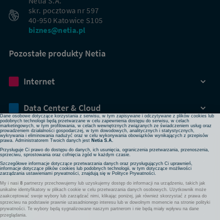
Netia S.A.
skr. pocztowa nr 597
40-950 Katowice S105
biznes@netia.pl
Pozostałe produkty Netia
Dbamy o Twoją prywatność
Internet
Używamy plików cookies lub podobnych technologii w celu zapewnienia Ci dostępu do serwisu,
usprawniania jego działania, profilowania i wyświetlania treści dopasowanych do Twoich potrzeb. W
każdej chwili możesz zmienić ustawienia plików cookies lub podobnych technologii poprzez zmianę
ustawień prywatności w przeglądarce bądź aplikacji, zmianę ustawień swojego konta w serwisie lub
zmianę swoich preferencji w zakładce Ustawienia cookies w stopce strony. Pamiętaj, że zmiana ta
Data Center & Cloud
może spowodować brak dostępu do niektórych funkcji serwisu.
Dane osobowe dotyczące korzystania z serwisu, w tym zapisywane i odczytywane z plików cookies lub
podobnych technologii będą przetwarzane w celu zapewnienia dostępu do serwisu, w celach
marketingowych, w tym profilowania, w celach wewnętrznych związanych ze świadczeniem usług oraz
prowadzeniem działalności gospodarczej, w tym dowodowych, analitycznych i statystycznych,
Bezpieczeństwo
wykrywania i eliminowania nadużyć oraz w celu wykonywania obowiązków wynikających z przepisów
prawa. Administratorem Twoich danych jest
Netia S.A.
Przysługuje Ci prawo do dostępu do danych, ich usunięcia, ograniczenia przetwarzania, przenoszenia,
sprzeciwu, sprostowania oraz cofnięcia zgód w każdym czasie.
Rozwiązania sieciowe
Szczegółowe informacje dotyczące przetwarzania danych oraz przysługujących Ci uprawnień,
informacje dotyczące plików cookies lub podobnych technologii, w tym dotyczące możliwości
zarządzania ustawieniami prywatności, znajdują się w
Polityce Prywatności
.
My i nasi
8
partnerzy przechowujemy lub uzyskujemy dostęp do informacji na urządzeniu, takich jak
Komunikacja
unikalne identyfikatory w plikach cookie w celu przetwarzania danych osobowych. Użytkownik może
zaakceptować swoje wybory lub zarządzać nimi, klikając poniżej, jak również skorzystać z prawa do
sprzeciwu na podstawie prawnie uzasadnionego interesu lub w dowolnym momencie na stronie polityki
prywatności. Te wybory będą sygnalizowane naszym partnerom i nie będą miały wpływu na dane
Pozostałe usługi
przeglądania.