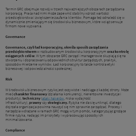
Termin GRC obejmuje rozwój w trzech najważniejszych obszarach zarządzania
korporacją. Praca nad nimi może zapewnić stabilny wzrost wartości
przedsiębiorstwa i zwiększenie zaufania klientów. Pomaga też odnaleźć się w
dynamicznie zmieniającym się środowisku biznesowym, które wciąż serwuje
firmom nowe wyzwania.
Governance
Governance, czyli ład korporacyjny, określa sposób zarządzania
przedsiębiorstwem
w rozbudowanym środowisku korporacyjnym
oraz kontrolę
osiąganych celów
. W tym obszarze GRC zarząd i managerowie skupiają się na
stworzeniu i dopracowaniu odpowiednich struktur zarządczych, praktyk,
sposobów mierzenie wyników. Ład korporacyjny to także kontrola etyki
biznesowej i odpowiedzialności społecznej.
Risk
W środowisku biznesowym ryzyko jest oczywiste i nadciąga z każdej strony. Może
mieć
charakter finansowy
(działania konkurencji, nierentowne inwestycje i
produkty),
techniczny
(
ataki hakerów
, niska wydajność
infrastruktury),
prawny
czy
strategiczny
.
Ryzyka nie da się uniknąć, dlatego
dojrzała organizacja powinna nauczyć się nim sprawnie zarządzać. Procesy i
narzędzia wdrażane w ramach GRC mogą w tym pomóc, kategoryzując grożące
firmie ryzyka, nadając im priorytety i wypracowując sposoby ich
minimalizowania.
Compliance