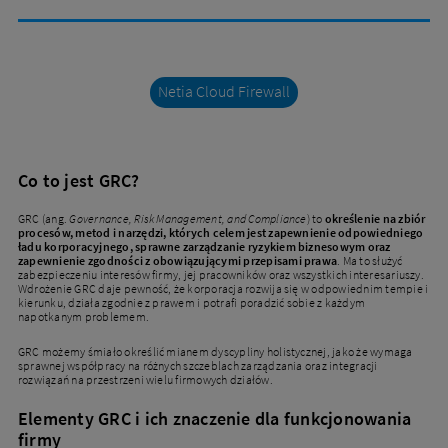
Netia Cloud Firewall
Co to jest GRC?
GRC (ang.
Governance, Risk Management, and Compliance
) to
określenie na zbiór
procesów, metod i narzędzi, których celem jest zapewnienie odpowiedniego
ładu korporacyjnego, sprawne zarządzanie ryzykiem biznesowym oraz
zapewnienie zgodności z obowiązującymi przepisami prawa
. Ma to służyć
zabezpieczeniu interesów firmy, jej pracowników oraz wszystkich interesariuszy.
Wdrożenie GRC daje pewność, że korporacja rozwija się w odpowiednim tempie i
kierunku, działa zgodnie z prawem i potrafi poradzić sobie z każdym
napotkanym problemem.
GRC możemy śmiało określić mianem dyscypliny holistycznej, jako że wymaga
sprawnej współpracy na różnych szczeblach zarządzania oraz integracji
rozwiązań na przestrzeni wielu firmowych działów.
Elementy GRC i ich znaczenie dla funkcjonowania
firmy