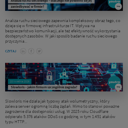
Analiza ruchu sieciowego – dlaczego nie powinno się jej
zaniedbywać w firmie?
Analiza ruchu sieciowego zapewnia kompleksowy obraz tego, co
dzieje się w firmowej infrastrukturze IT. Wpływa na
bezpieczeństwo komunikacji, ale też efektywność wykorzystania
dostępnych zasobów. W jaki sposób badanie ruchu sieciowego
przyczynia...
CZYTAJ
28 kwietnia 2026
Slowloris – jakim firmom szczególnie zagraża?
Slowloris nie działa jak typowy atak wolumetryczny, który
zalewa serwer ogromną liczbą żądań. Mimo to stanowi poważne
zagrożenie dla dostępności usług. W 2025 roku Cloudflare
odpierało 5.376 ataków DDoS co godzinę, w tym 1.451 ataków
typu HTTP...