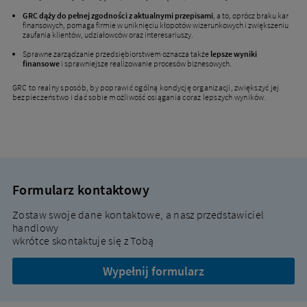
GRC dąży do pełnej zgodności z aktualnymi przepisami
, a to, oprócz braku kar
finansowych, pomaga firmie w uniknięciu kłopotów wizerunkowych i zwiększeniu
zaufania klientów, udziałowców oraz interesariuszy.
Sprawne zarządzanie przedsiębiorstwem oznacza także
lepsze wyniki
finansowe
i sprawniejsze realizowanie procesów biznesowych.
GRC to realny sposób, by poprawić ogólną kondycję organizacji, zwiększyć jej
bezpieczeństwo i dać sobie możliwość osiągania coraz lepszych wyników.
Formularz kontaktowy
Zostaw swoje dane kontaktowe, a nasz przedstawiciel
handlowy
wkrótce skontaktuje się z Tobą
Wypełnij formularz