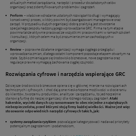
aktualnych metod zarządzania, narzędzi i procedur do założonych celów
organizacji oraz zidentyfikowanych problemów i zagrożeń.
Perform
– właściwe wdrażanie ustalonych rozwiązań to długi i wymagający
konsekwencji proces, w który powinni być zaangażowani managerowie oraz
zarząd. W przypadku dużych organizacji dobrą praktyką jest stworzenie
specjalnego zespołu nadzorującego wprowadzanie GRC. Firma na tym etapie
powinna także aktywnie pracować ze wszystkimi pracownikami w ramach szkoleń
i konsultacji, których celem ma być zrozumienie zmian zachodzących w
organizacji.
Review
– poprawne działanie organizacji wymaga ciągłego przeglądu i
wprowadzania zmian, dlatego ostatni komponent pozostaje etapem otwartym na
stałe. Szybko zmieniające się środowisko biznesowe, nowe zagrożenia oraz
regulacje prawne wymagają zachowania ciągłej czujności.
Rozwiązania cyfrowe i narzędzia wspierające GRC
Dzisiejsze środowisko biznesowe opiera się w głównej mierze na rozwiązaniach
technicznych i cyfrowych. I choć dają one nieskończone możliwości w docieraniu
do klientów, tworzeniu produktów, analityce i zarządzaniu, to jednocześnie
stanowią furtkę do naszej organizacji dla różnego rodzaju zagrożeń.
Ataki
hakerskie, wycieki danych czy ransomware to obecnie jedne z największych
niebezpieczeństw, przed którymi stoją firmy każdej wielkości. Ważne jest więc
stosowanie odpowiednich narzędzi cyfrowych takich, jak
:
systemy zarządzania ryzykiem
pozwalające kategoryzować i nadawać priorytety
potencjalnym zagrożeniom i podatnościom,