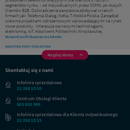
segmentów rynku - od indywidualnych, przez SOHO, po dużych
klientów B2B. Doświadczenie zawodowe zdobywał w takich
firmach jak: Telefonia Dialog, Netia, T-Mobile Polska. Zarządzał
wieloma projektami wdrożeniowymi wprowadzającymi na rynek
nowe produkty. Interesuje się nowymi technologiami,
elektroniką, IoT. Absolwent Politechniki Wrocławskiej.
Wyświetl profil Eksperta na LinkedIn
WSZYSTKIE POSTY TEGO AUTORA
Na górę strony
Na
skróty
Skontaktuj się z nami
Infolinia sprzedażowa
22 358 15 50
Centrum Obsługi Klienta
801 801 999
Infolinia sprzedażowa dla Klienta Indywidualnego
22 358 15 25