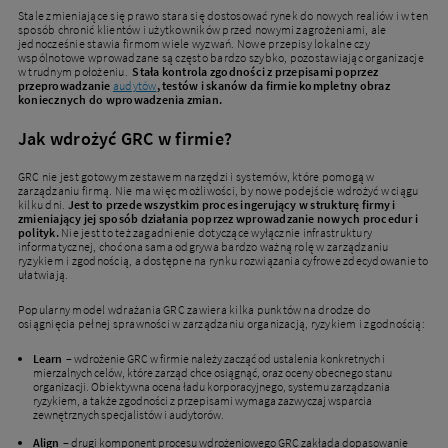
Stale zmieniające się prawo stara się dostosować rynek do nowych realiów i w ten
sposób chronić klientów i użytkowników przed nowymi zagrożeniami, ale
jednocześnie stawia firmom wiele wyzwań. Nowe przepisy lokalne czy
wspólnotowe wprowadzane są często bardzo szybko, pozostawiając organizacje
w trudnym położeniu.
Stała kontrola zgodności z przepisami poprzez
przeprowadzanie
audytów
, testów i skanów da firmie kompletny obraz
koniecznych do wprowadzenia zmian
.
Jak wdrożyć GRC w firmie?
GRC nie jest gotowym zestawem narzędzi i systemów, które pomogą w
zarządzaniu firmą. Nie ma więc możliwości, by nowe podejście wdrożyć w ciągu
kilku dni.
Jest to przede wszystkim proces ingerujący w strukturę firmy i
zmieniający jej sposób działania poprzez wprowadzanie nowych procedur i
polityk.
Nie jest to też zagadnienie dotyczące wyłącznie infrastruktury
informatycznej, choć ona sama odgrywa bardzo ważną rolę w zarządzaniu
ryzykiem i zgodnością, a dostępne na rynku rozwiązania cyfrowe zdecydowanie to
ułatwiają.
Popularny model wdrażania GRC zawiera kilka punktów na drodze do
osiągnięcia pełnej sprawności w zarządzaniu organizacją, ryzykiem i zgodnością:
Learn
– wdrożenie GRC w firmie należy zacząć od ustalenia konkretnych i
mierzalnych celów, które zarząd chce osiągnąć, oraz oceny obecnego stanu
organizacji. Obiektywna ocena ładu korporacyjnego, systemu zarządzania
ryzykiem, a także zgodności z przepisami wymaga zazwyczaj wsparcia
zewnętrznych specjalistów i audytorów.
Align
– drugi komponent procesu wdrożeniowego GRC zakłada dopasowanie