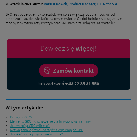
20 września 2024, Autor:
Mariusz Nowak, Product Manager, ICT, Netia S.A.
GRC jest podejściem, które zdobywa coraz większą popularność wśród
organizacji każdej wielkości na całym świecie. Co dokładnie kryje się za tym
modnym skrótem i czy rzeczywiście GRC niesie za sobą realną wartość?
Dowiedz się
więcej!
Zamów kontakt
+ 48 22 35 81 550
lub zadzwoń
W tym artykule:
Co to jest GRC?
Elementy GRC i ich znaczenie dla funkcjonowania firmy
Jak wdrożyć GRC w firmie?
Rozwiązania cyfrowe i narzędzia wspierające GRC
Jak GRC może przydać się w firmie?