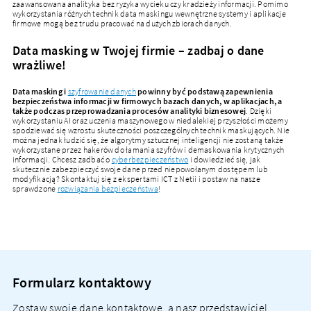
zaawansowana analityka bez ryzyka wycieku czy kradzieży informacji. Pomimo
wykorzystania różnych technik data maskingu wewnętrzne systemy i aplikacje
firmowe mogą bez trudu pracować na dużych zbiorach danych.
Data masking w Twojej firmie – zadbaj o dane
wrażliwe!
Data masking i
szyfrowanie danych
powinny być podstawą zapewnienia
bezpieczeństwa informacji w firmowych bazach danych, w aplikacjach, a
także podczas przeprowadzania procesów analityki biznesowej
. Dzięki
wykorzystaniu AI oraz uczenia maszynowego w niedalekiej przyszłości możemy
spodziewać się wzrostu skuteczności poszczególnych technik maskujących. Nie
można jednak łudzić się, że algorytmy sztucznej inteligencji nie zostaną także
wykorzystane przez hakerów do łamania szyfrów i demaskowania krytycznych
informacji. Chcesz zadbać o
cyberbezpieczeństwo
i dowiedzieć się, jak
skutecznie zabezpieczyć swoje dane przed niepowołanym dostępem lub
modyfikacją? Skontaktuj się z ekspertami ICT z Netii i postaw na nasze
sprawdzone
rozwiązania bezpieczeństwa
!
Formularz kontaktowy
Zostaw swoje dane kontaktowe, a nasz przedstawiciel