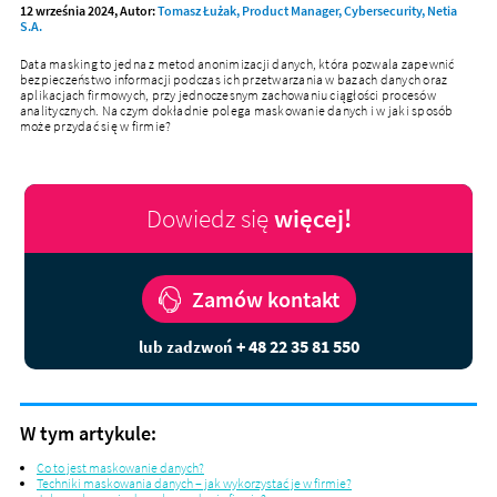
12 września 2024, Autor:
Tomasz Łużak, Product Manager, Cybersecurity, Netia
S.A.
Data masking to jedna z metod anonimizacji danych, która pozwala zapewnić
bezpieczeństwo informacji podczas ich przetwarzania w bazach danych oraz
aplikacjach firmowych, przy jednoczesnym zachowaniu ciągłości procesów
analitycznych. Na czym dokładnie polega maskowanie danych i w jaki sposób
może przydać się w firmie?
Dowiedz się
więcej!
Zamów kontakt
+ 48 22 35 81 550
lub zadzwoń
W tym artykule:
Co to jest maskowanie danych?
Techniki maskowania danych – jak wykorzystać je w firmie?