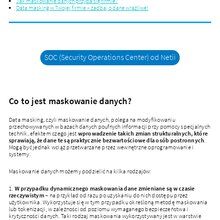
Jak maskowanie danych przyda się firmie?
Data masking w Twojej firmie – zadbaj o dane wrażliwe!
SOC (Security Operations Center) od Netii
Co to jest maskowanie danych?
Data masking, czyli maskowanie danych, polega na modyfikowaniu
przechowywanych w bazach danych poufnych informacji przy pomocy specjalnych
technik, efektem czego jest
wprowadzenie takich zmian strukturalnych, które
sprawiają, że dane te są praktycznie bezwartościowe dla osób postronnych
.
Mogą być jednak wciąż przetwarzane przez wewnętrzne oprogramowanie i
systemy.
Maskowanie danych możemy podzielić na kilka rodzajów:
1.
W przypadku dynamicznego maskowania dane zmieniane są w czasie
rzeczywistym
– na przykład od razu po uzyskaniu do nich dostępu przez
użytkownika. Wykorzystuje się w tym przypadku określoną metodę maskowania
lub tokenizacji, w zależności od poziomu wymaganego bezpieczeństwa i
krytyczności danych. Taki rodzaj maskowania wykorzystywany jest w warstwie