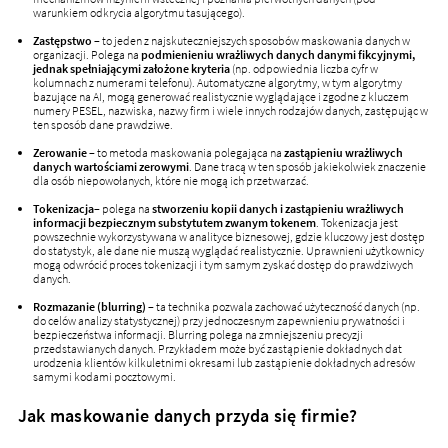
warunkiem odkrycia algorytmu tasującego).
Zastępstwo
– to jeden z najskuteczniejszych sposobów maskowania danych w
organizacji. Polega na
podmienieniu wrażliwych danych danymi fikcyjnymi,
jednak spełniającymi założone kryteria
(np. odpowiednia liczba cyfr w
kolumnach z numerami telefonu). Automatyczne algorytmy, w tym algorytmy
bazujące na AI, mogą generować realistycznie wyglądające i zgodne z kluczem
numery PESEL, nazwiska, nazwy firm i wiele innych rodzajów danych, zastępując w
ten sposób dane prawdziwe.
Zerowanie
– to metoda maskowania polegająca na
zastąpieniu wrażliwych
danych wartościami zerowymi
. Dane tracą w ten sposób jakiekolwiek znaczenie
dla osób niepowołanych, które nie mogą ich przetwarzać.
Tokenizacja
– polega na
stworzeniu kopii danych i zastąpieniu wrażliwych
informacji bezpiecznym substytutem zwanym tokenem
. Tokenizacja jest
powszechnie wykorzystywana w analityce biznesowej, gdzie kluczowy jest dostęp
do statystyk, ale dane nie muszą wyglądać realistycznie. Uprawnieni użytkownicy
mogą odwrócić proces tokenizacji i tym samym zyskać dostęp do prawdziwych
danych.
Rozmazanie (blurring)
– ta technika pozwala zachować użyteczność danych (np.
do celów analizy statystycznej) przy jednoczesnym zapewnieniu prywatności i
bezpieczeństwa informacji. Blurring polega na zmniejszeniu precyzji
przedstawianych danych. Przykładem może być zastąpienie dokładnych dat
urodzenia klientów kilkuletnimi okresami lub zastąpienie dokładnych adresów
samymi kodami pocztowymi.
Jak maskowanie danych przyda się firmie?