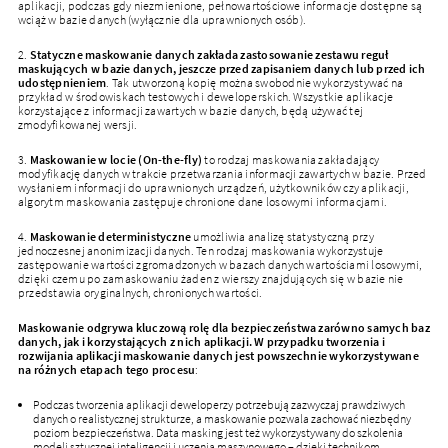
aplikacji, podczas gdy niezmienione, pełnowartościowe informacje dostępne są
wciąż w bazie danych (wyłącznie dla uprawnionych osób).
2.
Statyczne maskowanie danych zakłada zastosowanie zestawu reguł
maskujących w bazie danych, jeszcze przed zapisaniem danych lub przed ich
udostępnieniem
. Tak utworzoną kopię można swobodnie wykorzystywać na
przykład w środowiskach testowych i deweloperskich. Wszystkie aplikacje
korzystające z informacji zawartych w bazie danych, będą używać tej
zmodyfikowanej wersji.
3.
Maskowanie w locie (On-the-fly)
to rodzaj maskowania zakładający
modyfikację danych w trakcie przetwarzania informacji zawartych w bazie. Przed
wysłaniem informacji do uprawnionych urządzeń, użytkowników czy aplikacji,
algorytm maskowania zastępuje chronione dane losowymi informacjami.
4.
Maskowanie deterministyczne
umożliwia analizę statystyczną przy
jednoczesnej anonimizacji danych. Ten rodzaj maskowania wykorzystuje
zastępowanie wartości zgromadzonych w bazach danych wartościami losowymi,
dzięki czemu po zamaskowaniu żaden z wierszy znajdujących się w bazie nie
przedstawia oryginalnych, chronionych wartości.
Maskowanie odgrywa kluczową rolę dla bezpieczeństwa zarówno samych baz
danych, jak i korzystających z nich aplikacji. W przypadku tworzenia i
rozwijania aplikacji maskowanie danych jest powszechnie wykorzystywane
na różnych etapach tego procesu
:
Podczas tworzenia aplikacji deweloperzy potrzebują zazwyczaj prawdziwych
danych o realistycznej strukturze, a maskowanie pozwala zachować niezbędny
poziom bezpieczeństwa. Data masking jest też wykorzystywany do szkolenia
modeli sztucznej inteligencji i uczenia maszynowego – dzięki technikom