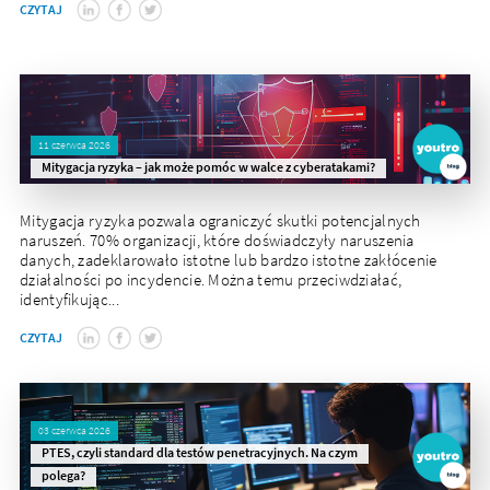
CZYTAJ
11 czerwca 2026
Mitygacja ryzyka – jak może pomóc w walce z cyberatakami?
Mitygacja ryzyka pozwala ograniczyć skutki potencjalnych
naruszeń. 70% organizacji, które doświadczyły naruszenia
danych, zadeklarowało istotne lub bardzo istotne zakłócenie
działalności po incydencie. Można temu przeciwdziałać,
identyfikując...
CZYTAJ
03 czerwca 2026
PTES, czyli standard dla testów penetracyjnych. Na czym
polega?