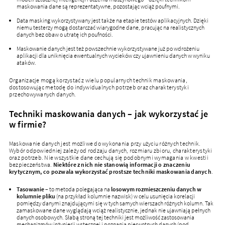
maskowania dane są reprezentatywne, pozostając wciąż poufnymi.
Data masking wykorzystywany jest także na etapie testów aplikacyjnych. Dzięki
niemu testerzy mogą dostarczać wiarygodne dane, pracując na realistycznych
danych bez obaw o utratę ich poufności.
Maskowanie danych jest też powszechnie wykorzystywane już po wdrożeniu
aplikacji dla uniknięcia ewentualnych wycieków czy ujawnieniu danych w wyniku
ataków.
Organizacje mogą korzystać z wielu popularnych technik maskowania,
dostosowując metodę do indywidualnych potrzeb oraz charakterystyki
przechowywanych danych.
Techniki maskowania danych – jak wykorzystać je
w firmie?
Maskowanie danych jest możliwe do wykonania przy użyciu różnych technik.
Wybór odpowiedniej zależy od rodzaju danych, rozmiaru zbioru, charakterystyki
oraz potrzeb. Nie wszystkie dane cechują się podobnymi wymagania w kwestii
bezpieczeństwa.
Niektóre z nich nie stanowią informacji o znaczeniu
krytycznym, co pozwala wykorzystać prostsze techniki maskowania danych
.
Tasowanie
– to metoda polegająca na
losowym rozmieszczeniu danych w
kolumnie pliku
(na przykład kolumnie nazwisk) w celu usunięcia korelacji
pomiędzy danymi znajdującymi się w tych samych wierszach różnych kolumn. Tak
zamaskowane dane wyglądają wciąż realistycznie, jednak nie ujawniają pełnych
danych osobowych. Słabą stroną tej techniki jest możliwość zastosowania
mechanizmów inżynierii wstecznej i poznania pierwotnych danych (pod