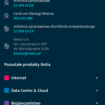
Infolinia sprzedażowa
22 358 15 50
Centrum Obsługi Klienta
801 801 999
Infolinia sprzedażowa dla Klienta Indywidualnego
22 358 15 25
Netia S.A.
skr. pocztowa nr 597
40-950 Katowice S105
biznes@netia.pl
Pozostałe produkty Netia
Internet
Data Center & Cloud
Bezpieczeństwo