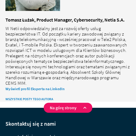
Tomasz Łużak, Product Manager, Cybersecurity, Netia S.A.
W Netii odpowiedzialny jest za rozwój oferty usług
bezpieczeństwa IT. Od początku kariery zawodowej związany z
branżą telekomunikacyjną - wcześniej pracował w Tele2 Polska,
Exatel, i T-mobile Polska. Ekspert w tworzeniu zaawansowanych
rozwiązań ICT w modelu usługowym dla Klientów biznesowych.
Prelegent na różnych konferencjach oraz autor publikacji
poświęconych tematyce bezpieczeństwa teleinformatycznego.
Interesuje się nowymi technologiami oraz tematami związanymi z
szereko rozumianą e-gospodarką. Absolwent Szkoły Głównej
Handlowej w Warszawie oraz międzynarodowego programu
CEMS MIM.
Wyświetl profil Eksperta na LinkedIn
WSZYSTKIE POSTY TEGO AUTORA
Na górę strony
Na
skróty
Skontaktuj się z nami