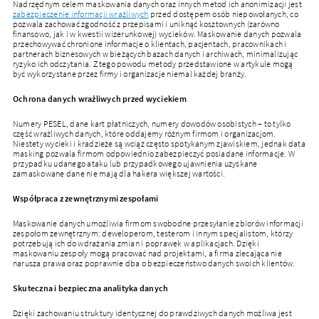
Nadrzędnym celem maskowania danych oraz innych metod ich anonimizacji jest
zabezpieczenie informacji wrażliwych
przed dostępem osób niepowołanych, co
pozwala zachować zgodność z przepisami i uniknąć kosztownych (zarówno
finansowo, jak i w kwestii wizerunkowej) wycieków. Maskowanie danych pozwala
przechowywać chronione informacje o klientach, pacjentach, pracownikach i
partnerach biznesowych w bieżących bazach danych i archiwach, minimalizując
ryzyko ich odczytania. Z tego powodu metody przedstawione w artykule mogą
być wykorzystane przez firmy i organizacje niemal każdej branży.
Ochrona danych wrażliwych przed wyciekiem
Numery PESEL, dane kart płatniczych, numery dowodów osobistych – to tylko
część wrażliwych danych, które oddajemy różnym firmom i organizacjom.
Niestety wycieki i kradzieże są wciąż często spotykanym zjawiskiem, jednak data
masking pozwala firmom odpowiednio zabezpieczyć posiadane informacje. W
przypadku udanego ataku lub przypadkowego ujawnienia uzyskane
zamaskowane dane nie mają dla hakera większej wartości.
Współpraca z zewnętrznymi zespołami
Maskowanie danych umożliwia firmom swobodne przesyłanie zbiorów informacji
zespołom zewnętrznym: deweloperom, testerom i innym specjalistom, którzy
potrzebują ich do wdrażania zmian i poprawek w aplikacjach. Dzięki
maskowaniu zespoły mogą pracować nad projektami, a firma zlecająca nie
narusza prawa oraz poprawnie dba o bezpieczeństwo danych swoich klientów.
Skuteczna i bezpieczna analityka danych
Dzięki zachowaniu struktury identycznej do prawdziwych danych możliwa jest