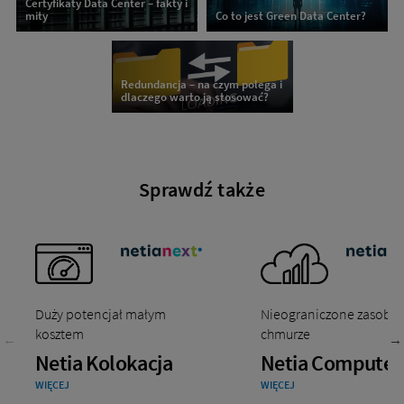
Certyfikaty Data Center – fakty i
mity
Co to jest Green Data Center?
Redundancja – na czym polega i
dlaczego warto ją stosować?
Sprawdź także
Duży potencjał małym
Nieograniczone zasoby 
kosztem
chmurze
Netia Kolokacja
Netia Compute
WIĘCEJ
WIĘCEJ