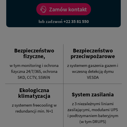
Zamów kontakt
+22 35 81 550
lub zadzwoń
Bezpieczeństwo
Bezpieczeństwo
fizyczne,
przeciwpożarowe
w tym monitoring i ochrona
z systemem gaszenia gazem i
fizyczna 24/7/365, ochrona
wczesną detekcją dymu
SKD, CCTV, SSWiN
VESDA
Ekologiczna
System zasilania
klimatyzacja
z 3 niezależnymi liniami
z systemem freecooling w
zasilającymi, modułami UPS
redundancji min. N+1
i podtrzymaniem bateryjnym
(w tym DRUPS)