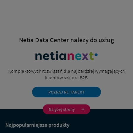
Netia Data Center należy do usług
Kompleksowych rozwiązań dla najbardziej wymagających
klientów sektora B2B
POZNAJ NETIANEXT
Na górę strony
Na
skróty
Najpopularniejsze produkty