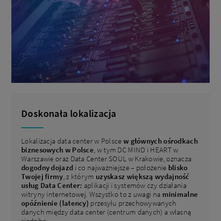
Doskonała lokalizacja
Lokalizacja data center w Polsce
w głównych ośrodkach
biznesowych w Polsce
, w tym DC MIND i HEART w
Warszawie oraz Data Center SOUL w Krakowie, oznacza
dogodny dojazd
i co najważniejsze – położenie
blisko
Twojej firmy
, z którym
uzyskasz większą wydajność
usług Data Center:
aplikacji i systemów czy działania
witryny internetowej. Wszystko to z uwagi na
minimalne
opóźnienie (latency)
przesyłu przechowywanych
danych między data center (centrum danych) a własną
siedzibą.