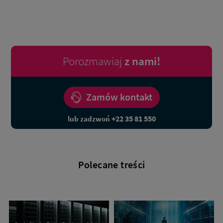
Porozmawiaj
z nami!
Zamów kontakt
+22 35 81 550
lub zadzwoń
Polecane treści