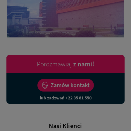
Porozmawiaj
z nami!
Zamów kontakt
+22 35 81 550
lub zadzwoń
Nasi Klienci