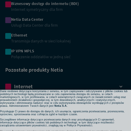
Biznesowy dostęp do internetu (BDI)
Internet symetryczny dla firm
Netia Data Center
Usługi Data Center dla firm
Ethernet
Transmisja danych w sieci lokalnej
IP VPN MPLS
Połączenie oddziałów w jedną sieć
Dbamy o Twoją prywatność
Pozostałe produkty Netia
Używamy plików cookies lub podobnych technologii w celu zapewnienia Ci dostępu do serwisu,
usprawniania jego działania, profilowania i wyświetlania treści dopasowanych do Twoich potrzeb. W
każdej chwili możesz zmienić ustawienia plików cookies lub podobnych technologii poprzez zmianę
ustawień prywatności w przeglądarce bądź aplikacji, zmianę ustawień swojego konta w serwisie lub
zmianę swoich preferencji w zakładce Ustawienia cookies w stopce strony. Pamiętaj, że zmiana ta
Internet
może spowodować brak dostępu do niektórych funkcji serwisu.
Dane osobowe dotyczące korzystania z serwisu, w tym zapisywane i odczytywane z plików cookies lub
podobnych technologii będą przetwarzane w celu zapewnienia dostępu do serwisu, w celach
marketingowych, w tym profilowania, w celach wewnętrznych związanych ze świadczeniem usług oraz
prowadzeniem działalności gospodarczej, w tym dowodowych, analitycznych i statystycznych,
Transmisja
wykrywania i eliminowania nadużyć oraz w celu wykonywania obowiązków wynikających z przepisów
prawa. Administratorem Twoich danych jest
Netia S.A.
Przysługuje Ci prawo do dostępu do danych, ich usunięcia, ograniczenia przetwarzania, przenoszenia,
sprzeciwu, sprostowania oraz cofnięcia zgód w każdym czasie.
Hurt głosowy
Szczegółowe informacje dotyczące przetwarzania danych oraz przysługujących Ci uprawnień,
informacje dotyczące plików cookies lub podobnych technologii, w tym dotyczące możliwości
zarządzania ustawieniami prywatności, znajdują się w
Polityce Prywatności
.