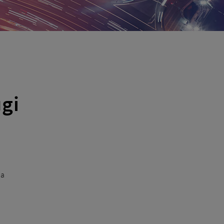
gi
ia