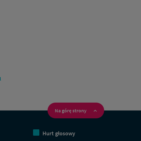
l
Na górę strony
Hurt głosowy