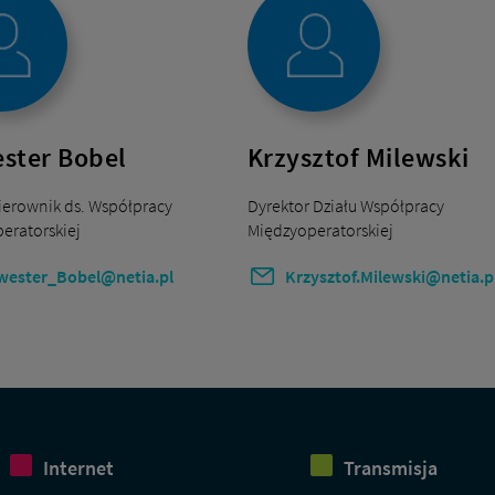
ster Bobel
Krzysztof Milewski
Kierownik ds. Współpracy
Dyrektor Działu Współpracy
eratorskiej
Międzyoperatorskiej
wester_Bobel@netia.pl
Krzysztof.Milewski@netia.p
Internet
Transmisja