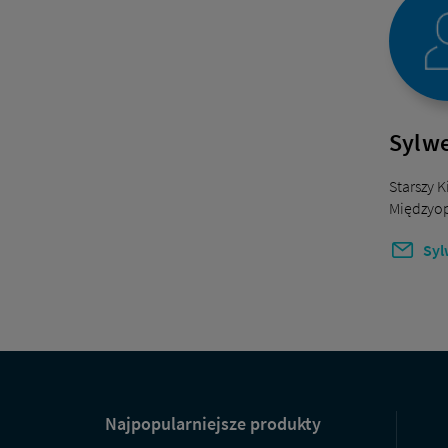
Sylwe
Starszy 
Międzyop
Syl
Na
skróty
Najpopularniejsze produkty