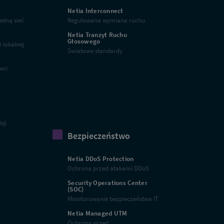
Netia Interconnect
edną sieć
Regulowana wymiana ruchu
Netia Tranzyt Ruchu
Głosowego
 lokalnej
Światowe standardy
eci
sji
Bezpieczeństwo
Netia DDoS Protection
Ochrona przed atakami DDoS
Security Operations Center
(SOC)
Monitorowanie bezpieczeństwa IT
Netia Managed UTM
Ochrona przed