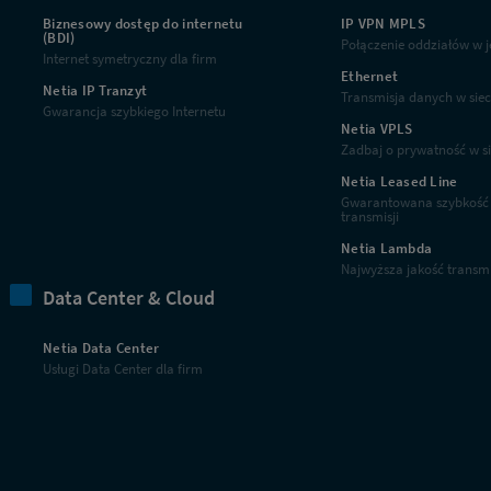
Biznesowy dostęp do internetu
IP VPN MPLS
(BDI)
Połączenie oddziałów w j
Internet symetryczny dla firm
Ethernet
Netia IP Tranzyt
Transmisja danych w sieci
Gwarancja szybkiego Internetu
Netia VPLS
Zadbaj o prywatność w si
Netia Leased Line
Gwarantowana szybkość
transmisji
Netia Lambda
Najwyższa jakość transmi
Data Center & Cloud
Netia Data Center
Usługi Data Center dla firm