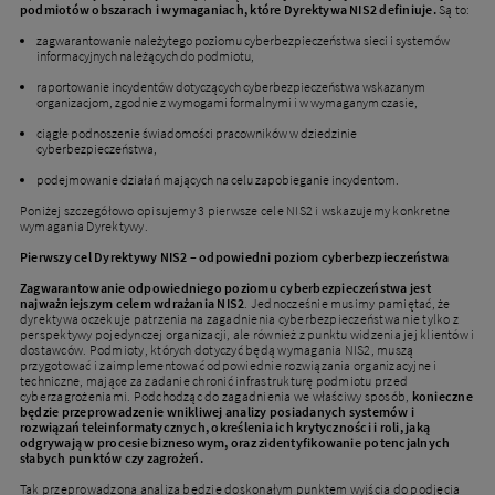
podmiotów obszarach i wymaganiach, które Dyrektywa NIS2 definiuje.
Są to:
zagwarantowanie należytego poziomu cyberbezpieczeństwa sieci i systemów
informacyjnych należących do podmiotu,
raportowanie incydentów dotyczących cyberbezpieczeństwa wskazanym
organizacjom, zgodnie z wymogami formalnymi i w wymaganym czasie,
ciągłe podnoszenie świadomości pracowników w dziedzinie
cyberbezpieczeństwa,
podejmowanie działań mających na celu zapobieganie incydentom.
Poniżej szczegółowo opisujemy 3 pierwsze cele NIS2 i wskazujemy konkretne
wymagania Dyrektywy.
Pierwszy cel Dyrektywy NIS2 – odpowiedni poziom cyberbezpieczeństwa
Zagwarantowanie odpowiedniego poziomu cyberbezpieczeństwa jest
najważniejszym celem wdrażania NIS2
. Jednocześnie musimy pamiętać, że
dyrektywa oczekuje patrzenia na zagadnienia cyberbezpieczeństwa nie tylko z
perspektywy pojedynczej organizacji, ale również z punktu widzenia jej klientów i
dostawców. Podmioty, których dotyczyć będą wymagania NIS2, muszą
przygotować i zaimplementować odpowiednie rozwiązania organizacyjne i
techniczne, mające za zadanie chronić infrastrukturę podmiotu przed
cyberzagrożeniami. Podchodząc do zagadnienia we właściwy sposób,
konieczne
będzie przeprowadzenie wnikliwej analizy posiadanych systemów i
rozwiązań teleinformatycznych, określenia ich krytyczności i roli, jaką
odgrywają w procesie biznesowym, oraz zidentyfikowanie potencjalnych
słabych punktów czy zagrożeń.
Tak przeprowadzona analiza będzie doskonałym punktem wyjścia do podjęcia