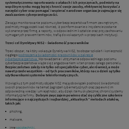
systematycznemu raportowaniu o atakach i ich przyczynach, podmioty na
wspólnym rynku mogą lepiej chronić swoje zasoby, efektywniej korzystać z
narzędzi cyber oraz pomagać i wspierać narodowe organizacje zajmujące się
zwalczaniem cyberprzestępczości.
Zlecając monitorowanie poziomu cyberbezpieczeństwa firmom zewnętrznym,
podmioty mogą oczekiwać również, iż poinformowanie o incydencie zostanie
wykonane przez firmę, a raporty, w odpowiednim kształcie oraz przy zachowaniu
wymaganych prawem terminów, trafią do wskazanych w przepisach instytucji.
Trzeci cel Dyrektywy NIS2 – świadomość pracowników
Trzeci obszar, na który wskazuje Dyrektywa NIS2, to obszar szkoleń i konieczność
ciągłego
podnoszenia świadomości pracowników w zakresie
cyberbezpieczeństwa.
Wprowadzenie i utrzymanie odpowiedniego poziomu
cyberbezpieczeństwa wiąże się z angażowaniem w ten proces całego personelu.
Bezpieczeństwo zależy nie tylko od specjalistów cyber, ale również, a może
nawet przede wszystkim – od tych pracowników, którzy na co dzień są tylko
użytkownikami systemów teleinformatycznych.
W związku z tym podmioty objęte NIS2 mają obowiązek podnosić świadomość
swoich pracowników na temat zagrożeń cybernetycznych oraz zapewnić im
odpowiednią wiedzę i umiejętności, aby dzięki temu skuteczniej chronić systemy
informatyczne firmy.
Dobrym zwyczajem powinno stać się cykliczne szkolenie
informujące o najczęstszych i najbardziej „aktualnych” metodach ataków,
takich jak:
phishing,
malware,
inne
socjotechniki
.