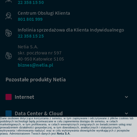
22 358 15 50
Centrum Obsługi Klienta
801 801 999
Infolinia sprzedażowa dla Klienta Indywidualnego
22 358 15 25
Netia S.A.
skr. pocztowa nr 597
40-950 Katowice S105
biznes@netia.pl
Pozostałe produkty Netia
Dbamy o Twoją prywatność
Internet
Używamy plików cookies lub podobnych technologii w celu zapewnienia Ci dostępu do serwisu,
usprawniania jego działania, profilowania i wyświetlania treści dopasowanych do Twoich potrzeb. W
każdej chwili możesz zmienić ustawienia plików cookies lub podobnych technologii poprzez zmianę
ustawień prywatności w przeglądarce bądź aplikacji, zmianę ustawień swojego konta w serwisie lub
zmianę swoich preferencji w zakładce Ustawienia cookies w stopce strony. Pamiętaj, że zmiana ta
Data Center & Cloud
może spowodować brak dostępu do niektórych funkcji serwisu.
Dane osobowe dotyczące korzystania z serwisu, w tym zapisywane i odczytywane z plików cookies lub
podobnych technologii będą przetwarzane w celu zapewnienia dostępu do serwisu, w celach
marketingowych, w tym profilowania, w celach wewnętrznych związanych ze świadczeniem usług oraz
prowadzeniem działalności gospodarczej, w tym dowodowych, analitycznych i statystycznych,
Bezpieczeństwo
wykrywania i eliminowania nadużyć oraz w celu wykonywania obowiązków wynikających z przepisów
prawa. Administratorem Twoich danych jest
Netia S.A.