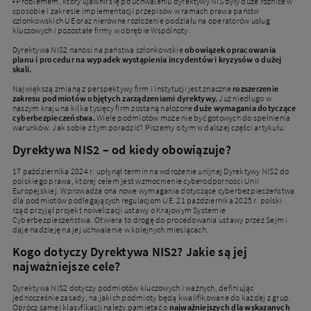
• Problemem, który ujawnił się po uchwaleniu dyrektywy NIS były duże różnice w
sposobie i zakresie implementacji przepisów w ramach prawa państw
członkowskich UE oraz nierówne rozłożenie podziału na operatorów usług
kluczowych i pozostałe firmy w obrębie Wspólnoty.
Dyrektywa NIS2 nanosi na państwa członkowskie
obowiązek opracowania
planu i procedur na wypadek wystąpienia incydentów i kryzysów o dużej
skali.
Największą zmianą z perspektywy firm i instytucji jest znaczne
rozszerzenie
zakresu podmiotów objętych zarządzeniami dyrektywy.
Już niedługo w
naszym kraju na kilka tysięcy firm zostaną nałożone
duże wymagania dotyczące
cyberbezpieczeństwa.
Wiele podmiotów może nie być gotowych do spełnienia
warunków. Jak sobie z tym poradzić? Piszemy o tym w dalszej części artykułu.
Dyrektywa NIS2 – od kiedy obowiązuje?
17 października 2024 r. upłynął termin na wdrożenie unijnej Dyrektywy NIS2 do
polskiego prawa, której celem jest wzmocnienie cyberodporności Unii
Europejskiej. Wprowadza ona nowe wymagania dotyczące cyberbezpieczeństwa
dla podmiotów podlegających regulacjom UE. 21 października 2025 r. polski
rząd przyjął projekt nowelizacji ustawy o Krajowym Systemie
Cyberbezpieczeństwa. Otwiera to drogę do procedowania ustawy przez Sejm i
daje nadzieję na jej uchwalenie w kolejnych miesiącach.
Kogo dotyczy Dyrektywa NIS2? Jakie są jej
najważniejsze cele?
Dyrektywa NIS2 dotyczy podmiotów kluczowych i ważnych, definiując
jednocześnie zasady, na jakich podmioty będą kwalifikowane do każdej z grup.
Oprócz samej klasyfikacji należy pamiętać o
najważniejszych dla wskazanych