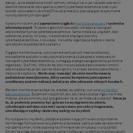
decyzji, jakie dodatkowe środki ochrony wdrożyć lub w jaki sposób poprawić
obecnie stosowane rozwiązania (systemy cyberbezpieczeństwa) oraz w jaki
sposób wprowadzić lub zmodyfikować procedury pozwalające na optymalne
wykorzystanie tych rozwiązań.
Kolejnym krokiem jest
zapewnienie ciągłości
monitorowania sieci
i systemów
informatycznych
. To jeden z głównych powodów wdrażania rozwiązań
odpowiedzialnych za cyberbezpieczeństwo. Sama instalacja urządzeń, bez
codziennej analizy ich pracy, nie podniesie znacząco poziomu
cyberbezpieczeństwa. A co więcej, nie każda organizacja będzie w stanie
samodzielnie podołać temu zadaniu.
Ciągłość monitorowania, wykrywania ewentualnych nieprawidłowości,
prowadzenie audytów w celu optymalizowania skuteczności stosowanych
rozwiązań cyberbezpieczeństwa, wymagają dużego zaangażowania po stronie
organizacji. Dla firmy, która do tej pory nie posiadała dedykowanej komórki
odpowiedzialnej za taki zakres obowiązków, to proces bardzo czasochłonny i
niezwykle kosztowny.
Warto więc rozważyć zlecenie monitorowania
podmiotowi zewnętrznemu, który swoimi kompetencjami zapewni
oczekiwany poziom realizacji zadań przy zdecydowanie niższych kosztach.
Efektem monitorowania staje się, prędzej czy później, wykrycie
incydentów
bezpieczeństwa
. Życzeniem wszystkich jest, aby taka sytuacja nigdy nie miała
miejsca, ale powinniśmy być przygotowani na to, że może się wydarzyć.
Oznacza
to, że podmioty powinny być gotowe na wystąpienie incydentu
cyberbezpieczeństwa oraz mieć opracowane procedury reagowania,
umożliwiające szybką i skuteczną reakcję na incydent.
Po wystąpieniu incydentu, podjęcie działań mających na celu przywrócenie
normalnego funkcjonowania systemów poprzedza ważny proces opracowania i
wdrożenia zmian, które pozwolą na uniknięcie takich sytuacji w przyszłości.
Zmiany te mogą dotyczyć zarówno samej konfiguracji systemów monitorujących,