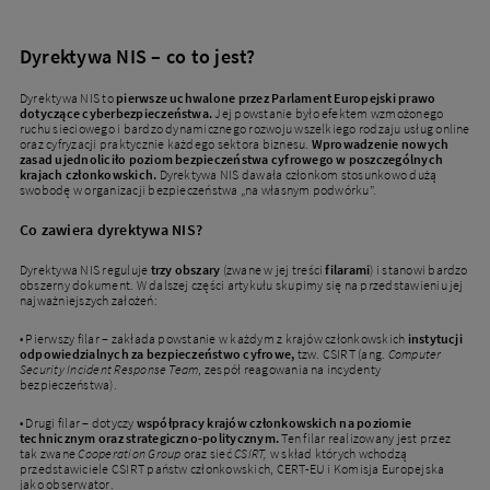
Dyrektywa NIS – co to jest?
Dyrektywa NIS to
pierwsze uchwalone przez Parlament Europejski prawo
dotyczące cyberbezpieczeństwa.
Jej powstanie było efektem wzmożonego
ruchu sieciowego i bardzo dynamicznego rozwoju wszelkiego rodzaju usług online
oraz cyfryzacji praktycznie każdego sektora biznesu.
Wprowadzenie nowych
zasad ujednoliciło poziom bezpieczeństwa cyfrowego w poszczególnych
krajach członkowskich.
Dyrektywa NIS dawała członkom stosunkowo dużą
swobodę w organizacji bezpieczeństwa „na własnym podwórku”.
Co zawiera dyrektywa NIS?
Dyrektywa NIS reguluje
trzy obszary
(zwane w jej treści
filarami
) i stanowi bardzo
obszerny dokument. W dalszej części artykułu skupimy się na przedstawieniu jej
najważniejszych założeń:
• Pierwszy filar – zakłada powstanie w każdym z krajów członkowskich
instytucji
odpowiedzialnych za bezpieczeństwo cyfrowe,
tzw. CSIRT (ang.
Computer
Security Incident Response Team
, zespół reagowania na incydenty
bezpieczeństwa).
• Drugi filar – dotyczy
współpracy krajów członkowskich na poziomie
technicznym oraz strategiczno-politycznym.
Ten filar realizowany jest przez
tak zwane
Cooperation Group
oraz sieć
CSIRT,
w skład których wchodzą
przedstawiciele CSIRT państw członkowskich, CERT-EU i Komisja Europejska
jako obserwator.