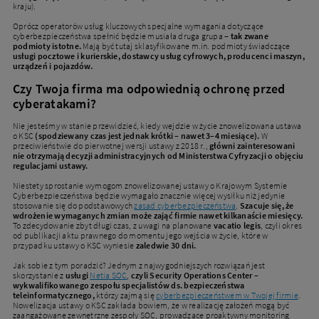
kraju).
Oprócz operatorów usług kluczowych specjalne wymagania dotyczące
cyberbezpieczeństwa spełnić będzie musiała druga grupa –
tak zwane
podmioty istotne.
Mają być tutaj sklasyfikowane m.in. podmioty świadczące
usługi pocztowe i kurierskie, dostawcy usług cyfrowych, producenci maszyn,
urządzeń i pojazdów.
Czy Twoja firma ma odpowiednią ochronę przed
cyberatakami?
Nie jesteśmy w stanie przewidzieć, kiedy wejdzie w życie znowelizowana ustawa
o KSC
(spodziewany czas jest jednak krótki – nawet 3–4 miesiące).
W
przeciwieństwie do pierwotnej wersji ustawy z 2018 r.,
główni zainteresowani
nie otrzymają decyzji administracyjnych od Ministerstwa Cyfryzacji o objęciu
regulacjami ustawy.
Niestety sprostanie wymogom znowelizowanej ustawy o Krajowym Systemie
Cyberbezpieczeństwa będzie wymagało znacznie więcej wysiłku niż jedynie
stosowanie się do podstawowych
zasad cyberbezpieczeństwa
.
Szacuje się, że
wdrożenie wymaganych zmian może zająć firmie nawet kilkanaście miesięcy.
To zdecydowanie zbyt długi czas, z uwagi na planowane
vacatio legis
, czyli okres
od publikacji aktu prawnego do momentu jego wejścia w życie, które w
przypadku ustawy o KSC wyniesie
zaledwie 30 dni.
Jak sobie z tym poradzić? Jednym z najwygodniejszych rozwiązań jest
skorzystanie z
usługi
Netia SOC
,
czyli Security Operations Center –
wykwalifikowanego zespołu specjalistów ds. bezpieczeństwa
teleinformatycznego,
którzy zajmą się
cyberbezpieczeństwem w Twojej firmie
.
Nowelizacja ustawy o KSC zakłada bowiem, że w realizację założeń mogą być
zaangażowane zewnętrzne zespoły SOC, prowadzące proaktywny monitoring