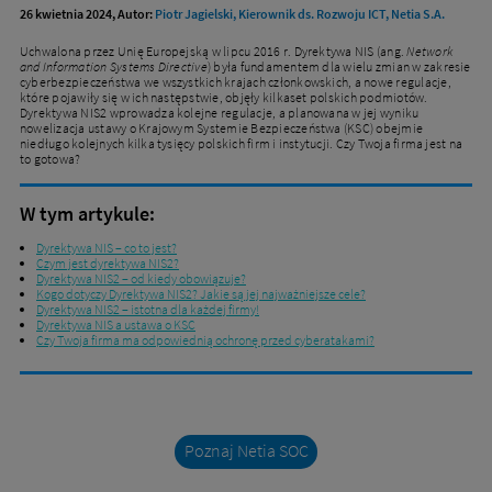
26 kwietnia 2024, Autor:
Piotr Jagielski, Kierownik ds. Rozwoju ICT, Netia S.A.
Uchwalona przez Unię Europejską w lipcu 2016 r. Dyrektywa NIS (ang.
Network
and Information Systems Directive
) była fundamentem dla wielu zmian w zakresie
cyberbezpieczeństwa we wszystkich krajach członkowskich, a nowe regulacje,
które pojawiły się w ich następstwie, objęły kilkaset polskich podmiotów.
Dyrektywa NIS2 wprowadza kolejne regulacje, a planowana w jej wyniku
nowelizacja ustawy o Krajowym Systemie Bezpieczeństwa (KSC) obejmie
niedługo kolejnych kilka tysięcy polskich firm i instytucji. Czy Twoja firma jest na
to gotowa?
W tym artykule:
Dyrektywa NIS – co to jest?
Czym jest dyrektywa NIS2?
Dyrektywa NIS2 – od kiedy obowiązuje?
Kogo dotyczy Dyrektywa NIS2? Jakie są jej najważniejsze cele?
Dyrektywa NIS2 – istotna dla każdej firmy!
Dyrektywa NIS a ustawa o KSC
Czy Twoja firma ma odpowiednią ochronę przed cyberatakami?
Poznaj Netia SOC