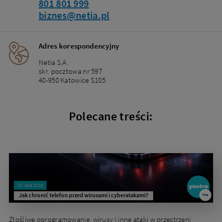
801 801 999
biznes@netia.pl
Adres korespondencyjny
Netia S.A.
skr. pocztowa nr 597
40-950 Katowice S105
Polecane treści:
02 lipca 2026
Jak chronić telefon przed wirusami i cyberatakami?
Złośliwe oprogramowanie, wirusy i inne ataki w przestrzeni