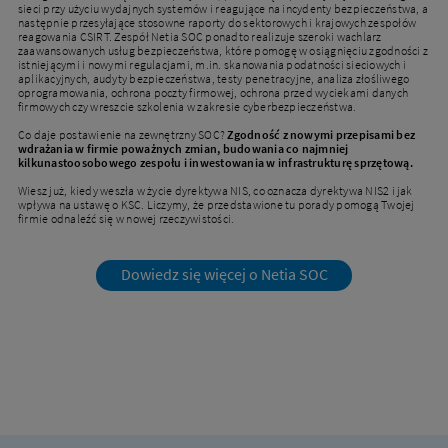
sieci przy użyciu wydajnych systemów i reagujące na incydenty bezpieczeństwa, a
następnie przesyłające stosowne raporty do sektorowych i krajowych zespołów
reagowania CSIRT. Zespół Netia SOC ponadto realizuje szeroki wachlarz
zaawansowanych usług bezpieczeństwa, które pomogę w osiągnięciu zgodności z
istniejącymi i nowymi regulacjami, m.in. skanowania podatności sieciowych i
aplikacyjnych, audyty bezpieczeństwa, testy penetracyjne, analiza złośliwego
oprogramowania, ochrona poczty firmowej, ochrona przed wyciekami danych
firmowych czy wreszcie szkolenia w zakresie cyberbezpieczeństwa.
Co daje postawienie na zewnętrzny SOC?
Zgodność z nowymi przepisami bez
wdrażania w firmie poważnych zmian, budowania co najmniej
kilkunastoosobowego zespołu i inwestowania w infrastrukturę sprzętową.
Wiesz już, kiedy weszła w życie dyrektywa NIS, co oznacza dyrektywa NIS2 i jak
wpływa na ustawę o KSC. Liczymy, że przedstawione tu porady pomogą Twojej
firmie odnaleźć się w nowej rzeczywistości.
Dowiedz się więcej o Netia SOC