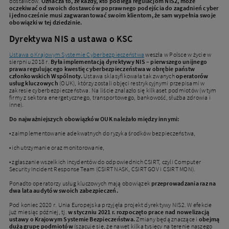
dostawców.
Oznacza to, że każdy, kto podlega regulacjom NIS2, może
oczekiwać od swoich dostawców poprawnego podejścia do zagadnień cyber
i jednocześnie musi zagwarantować swoim klientom, że sam wypełnia swoje
obowiązki w tej dziedzinie.
Dyrektywa NIS a ustawa o KSC
Ustawa o Krajowym Systemie Cyberbezpieczeństwa
weszła w Polsce w życie w
sierpniu 2018 r.
Była implementacją dyrektywy NIS – pierwszego unijnego
prawa regulującego kwestię cyberbezpieczeństwa w obrębie państw
członkowskich Wspólnoty.
Ustawa sklasyfikowała tak zwanych
operatorów
usług kluczowych
(OUK), którzy zostali objęci restrykcyjnymi przepisami w
zakresie cyberbezpieczeństwa. Na liście znalazło się kilkaset podmiotów (w tym
firmy z sektora energetycznego, transportowego, bankowość, służba zdrowia i
inne).
Do najważniejszych obowiązków OUK należało między innymi:
• zaimplementowanie adekwatnych do ryzyka środków bezpieczeństwa,
• ich utrzymanie oraz monitorowanie,
• zgłaszanie wszelkich incydentów do odpowiednich CSIRT, czyli Computer
Security Incident Response Team (CSIRT NASK, CSIRT GOV i CSIRT MON).
Ponadto operatorzy usług kluczowych mają obowiązek
przeprowadzania raz na
dwa lata audytów swoich zabezpieczeń.
Pod koniec 2020 r. Unia Europejska przyjęła projekt dyrektywy NIS2. W efekcie
już miesiąc później, tj.
w styczniu 2021 r. rozpoczęto prace nad nowelizacją
ustawy o Krajowym Systemie Bezpieczeństwa.
Zmiany będą znaczące i
obejmą
dużą grupę podmiotów
(szacuje się, że nawet kilka tysięcy na terenie naszego