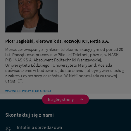
Piotr Jagielski, Kierownik ds. Rozwoju ICT, Netia S.A.
Menadżer związany z rynkiem telekomunikacyjnym od ponad 20
lat. Początkowo pracował w Pilickiej Telefonii, później w NASK
PIB i NASK S.A. Absolwent Politechniki Warszawskiej,
Uniwersytetu Łódzkiego i Uniwersytetu Maryland. Posiada
doświadczenie w budowaniu, dostarczaniu i utrzymywaniu usług
z zakresu cyberbezpieczeństwa. W Netii odpowiada za rozwój
usług ICT.
WSZYSTKIE POSTY TEGO AUTORA
Na górę strony
Na
skróty
Skontaktuj się z nami
Infolinia sprzedażowa