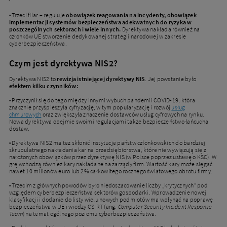
• Trzeci filar – reguluje
obowiązek reagowania na incydenty, obowiązek
implementacji systemów bezpieczeństwa adekwatnych do ryzyka
w
poszczególnych sektorach i wiele innych.
Dyrektywa nakłada również na
członków UE stworzenie dedykowanej strategii narodowej w zakresie
cyberbezpieczeństwa.
Czym jest dyrektywa NIS2?
Dyrektywa NIS2 to
rewizja istniejącej dyrektywy NIS
. Jej powstanie było
efektem kilku czynników:
• Przyczynił się do tego między innymi wybuch pandemii COVID-19, która
znacznie przyśpieszyła cyfryzację, w tym popularyzację i rozwój
usług
chmurowych
oraz zwiększyła znaczenie dostawców usług cyfrowych na rynku.
Nowa dyrektywa obejmie swoimi regulacjami także bezpieczeństwo łańcucha
dostaw.
• Dyrektywa NIS2 ma też skłonić instytucje państw członkowskich do bardziej
skrupulatnego nakładania kar na przedsiębiorstwa, które nie wywiązują się z
nałożonych obowiązków przez dyrektywę NIS (w Polsce poprzez ustawę o KSC). W
grę wchodzą również kary nakładane na zarządy firm. Wartość kary może sięgać
nawet 10 milionów euro lub 2% całkowitego rocznego światowego obrotu firmy.
• Trzecim z głównych powodów było niedoszacowanie liczby „krytycznych” pod
względem cyberbezpieczeństwa sektorów gospodarki. Wprowadzenie nowej
klasyfikacji i dodanie do listy wielu nowych podmiotów ma wpłynąć na poprawę
bezpieczeństwa w UE i wiedzy CSIRT (ang.
Computer Security Incident Response
Team
) na temat ogólnego poziomu cyberbezpieczeństwa.