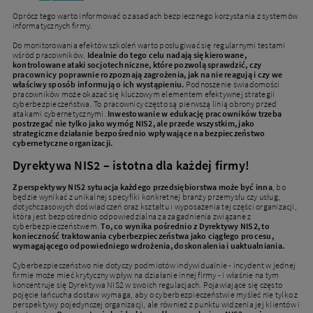
Oprócz tego warto informować o zasadach bezpiecznego korzystania z systemów
informatycznych firmy.
Do monitorowania efektów szkoleń warto posługiwać się regularnymi testami
wśród pracowników.
Idealnie do tego celu nadają się kierowane,
kontrolowane ataki socjotechniczne, które pozwolą sprawdzić, czy
pracownicy poprawnie rozpoznają zagrożenia, jak na nie reagują i czy we
właściwy sposób informują o ich wystąpieniu.
Podnoszenie świadomości
pracowników może okazać się kluczowym elementem efektywnej strategii
cyberbezpieczeństwa. To pracownicy często są pierwszą linią obrony przed
atakami cybernetycznymi.
Inwestowanie w edukację pracowników trzeba
postrzegać nie tylko jako wymóg NIS2, ale przede wszystkim, jako
strategiczne działanie bezpośrednio wpływające na bezpieczeństwo
cybernetyczne organizacji.
Dyrektywa NIS2 – istotna dla każdej firmy!
Z perspektywy NIS2 sytuacja każdego przedsiębiorstwa może być inna
, bo
będzie wynikać z unikalnej specyfiki konkretnej branży przemysłu czy usług,
dotychczasowych doświadczeń oraz kształtu i wyposażenia tej części organizacji,
która jest bezpośrednio odpowiedzialna za zagadnienia związane z
cyberbezpieczeństwem.
To, co wynika pośrednio z Dyrektywy NIS2, to
konieczność traktowania cyberbezpieczeństwa jako ciągłego procesu,
wymagającego odpowiedniego wdrożenia, doskonalenia i uaktualniania.
Cyberbezpieczeństwo nie dotyczy podmiotów indywidualnie - incydent w jednej
firmie może mieć krytyczny wpływ na działanie innej firmy - i właśnie na tym
koncentruje się Dyrektywa NIS2 w swoich regulacjach. Pojawiające się często
pojęcie łańcucha dostaw wymaga, aby o cyberbezpieczeństwie myśleć nie tylko z
perspektywy pojedynczej organizacji, ale również z punktu widzenia jej klientów i