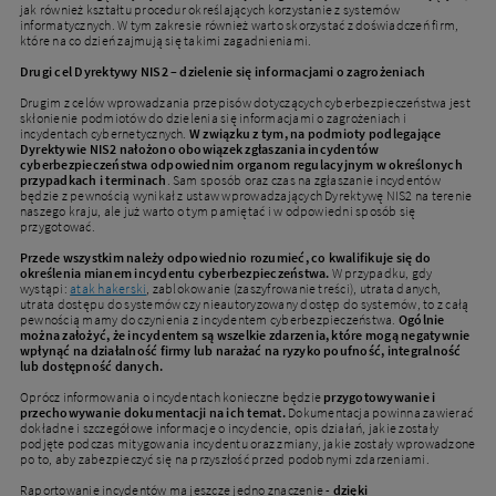
jak również kształtu procedur określających korzystanie z systemów
informatycznych. W tym zakresie również warto skorzystać z doświadczeń firm,
które na co dzień zajmują się takimi zagadnieniami.
Drugi cel Dyrektywy NIS2 – dzielenie się informacjami o zagrożeniach
Drugim z celów wprowadzania przepisów dotyczących cyberbezpieczeństwa jest
skłonienie podmiotów do dzielenia się informacjami o zagrożeniach i
incydentach cybernetycznych.
W związku z tym, na podmioty podlegające
Dyrektywie NIS2 nałożono obowiązek zgłaszania incydentów
cyberbezpieczeństwa odpowiednim organom regulacyjnym w określonych
przypadkach i terminach
. Sam sposób oraz czas na zgłaszanie incydentów
będzie z pewnością wynikał z ustaw wprowadzających Dyrektywę NIS2 na terenie
naszego kraju, ale już warto o tym pamiętać i w odpowiedni sposób się
przygotować.
Przede wszystkim należy odpowiednio rozumieć, co kwalifikuje się do
określenia mianem incydentu cyberbezpieczeństwa.
W przypadku, gdy
wystąpi:
atak hakerski
, zablokowanie (zaszyfrowanie treści), utrata danych,
utrata dostępu do systemów czy nieautoryzowany dostęp do systemów, to z całą
pewnością mamy do czynienia z incydentem cyberbezpieczeństwa.
Ogólnie
można założyć, że incydentem są wszelkie zdarzenia, które mogą negatywnie
wpłynąć na działalność firmy lub narażać na ryzyko poufność, integralność
lub dostępność danych.
Oprócz informowania o incydentach konieczne będzie
przygotowywanie i
przechowywanie dokumentacji na ich temat.
Dokumentacja powinna zawierać
dokładne i szczegółowe informacje o incydencie, opis działań, jakie zostały
podjęte podczas mitygowania incydentu oraz zmiany, jakie zostały wprowadzone
po to, aby zabezpieczyć się na przyszłość przed podobnymi zdarzeniami.
Raportowanie incydentów ma jeszcze jedno znaczenie -
dzięki