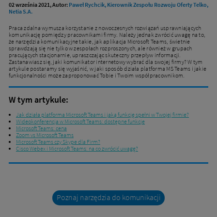
02 września 2021, Autor:
Paweł Rychcik, Kierownik Zespołu Rozwoju Oferty Telko,
Netia S.A.
Praca zdalna wymusza korzystanie z nowoczesnych rozwiązań usprawniających
komunikację pomiędzy pracownikami firmy. Należy jednak zwrócić uwagę na to,
że narzędzia komunikacyjne takie, jak aplikacja Microsoft Teams, świetnie
sprawdzają się nie tylko w zespołach rozproszonych, ale również w grupach
pracujących stacjonarnie, upraszczając skuteczny przepływ informacji.
Zastanawiasz się, jaki komunikator internetowy wybrać dla swojej firmy? W tym
artykule postaramy się wyjaśnić, w jaki sposób działa platforma MS Teams i jakie
funkcjonalności może zaproponować Tobie i Twoim współpracownikom.
W tym artykule:
Jak działa platforma Microsoft Teams i jaką funkcję spełni w Twojej firmie?
Wideokonferencja w Microsoft Teams: dostępne funkcje
Microsoft Teams: cena
Zoom vs Microsoft Teams
Microsoft Teams czy Skype dla Firm?
Cisco Webex i Microsoft Teams: na co zwrócić uwagę?
Poznaj narzędzia do komunikacji