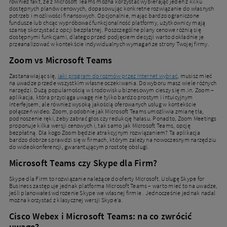
również fakt, że z Microsoft Teams można korzystać wybierając jeden z kilku
dostępnych planów cenowych, dopasowując konkretne rozwiązanie do własnych
potrzeb i możliwości finansowych. Opcjonalnie, mając bardzo ograniczone
fundusze lub chcąc wypróbować funkcjonalność platformy, użytkownicy mają
szansę skorzystać z opcji bezpłatnej. Poszczególne plany cenowe różnią się
dostępnymi funkcjami, dlatego przed podjęciem decyzji warto dokładnie je
przeanalizować w kontekście indywidualnych wymagań ze strony Twojej firmy.
Zoom vs Microsoft Teams
Zastanawiając się,
jaki program do rozmów przez Internet wybrać
, musisz mieć
na uwadze przede wszystkim własne oczekiwania. Do wyboru masz wiele różnych
narzędzi. Dużą popularnością w środowisku biznesowym cieszy się m.in. Zoom –
aplikacja, która przyciąga uwagę nie tylko bardzo prostym i intuicyjnym
interfejsem, ale również wysoką jakością oferowanych usług w kontekście
połączeń wideo. Zoom, podobnie jak Microsoft Teams umożliwia zmianę tła,
podnoszenie ręki, żeby zabrać głos czy redukcję hałasu. Ponadto, Zoom Meetings
proponuje kilka wersji cenowych i, tak samo jak Microsoft Teams, opcję
bezpłatną. Dla kogo Zoom będzie atrakcyjnym rozwiązaniem? Ta aplikacja
bardzo dobrze sprawdzi się w firmach, którym zależy na nowoczesnym narzędziu
do wideokonferencji, gwarantującym prostotę obsługi.
Microsoft Teams czy Skype dla Firm?
Skype dla Firm to rozwiązanie należące do oferty Microsoft. Usługę Skype for
Business zastępuje jednak platforma Microsoft Teams – warto mieć to na uwadze,
jeśli planowałeś wdrożenie Skype we własnej firmie . Jednocześnie jednak nadal
można korzystać z klasycznej wersji Skype’a.
Cisco Webex i Microsoft Teams: na co zwrócić
uwagę?