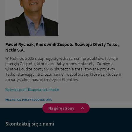
Paweł Rychcik, Kierownik Zespołu Rozwoju Oferty Telko,
Netia S.A.
W Netii od 2005 r. zajmuje się wdrażaniem produktów. Kieruje
energią Zespołu, która zasiliłaby połowę planety. Zamienia
własne i cudze pomysły w skutecznie zrealizowane projekty
Telko, stawiając na zrozumienie i współpracę, które są kluczem
do satysfakcji naszej i naszych Klientów.
Wyświetl profil Eksperta na LinkedIn
WSZYSTKIE POSTY TEGO AUTORA
Na górę strony
Na
skróty
Skontaktuj się z nami