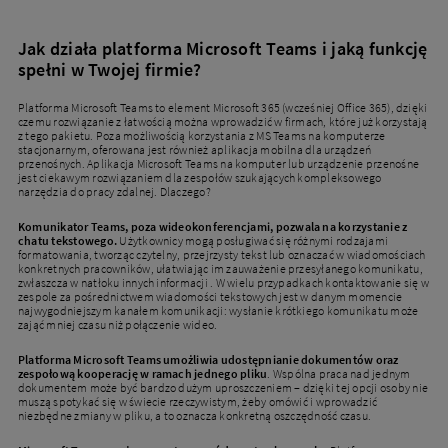
Jak działa platforma Microsoft Teams i jaką funkcję
spełni w Twojej firmie?
Platforma Microsoft Teams to element Microsoft 365 (wcześniej Office 365), dzięki
czemu rozwiązanie z łatwością można wprowadzić w firmach, które już korzystają
z tego pakietu. Poza możliwością korzystania z MS Teams na komputerze
stacjonarnym, oferowana jest również aplikacja mobilna dla urządzeń
przenośnych. Aplikacja Microsoft Teams na komputer lub urządzenie przenośne
jest ciekawym rozwiązaniem dla zespołów szukających kompleksowego
narzędzia do pracy zdalnej. Dlaczego?
Komunikator Teams, poza wideokonferencjami, pozwala na korzystanie z
chatu tekstowego.
Użytkownicy mogą posługiwać się różnymi rodzajami
formatowania, tworząc czytelny, przejrzysty tekst lub oznaczać w wiadomościach
konkretnych pracowników, ułatwiając im zauważenie przesyłanego komunikatu,
zwłaszcza w natłoku innych informacji . W wielu przypadkach kontaktowanie się w
zespole za pośrednictwem wiadomości tekstowych jest w danym momencie
najwygodniejszym kanałem komunikacji: wysłanie krótkiego komunikatu może
zająć mniej czasu niż połączenie wideo.
Platforma Microsoft Teams umożliwia udostępnianie dokumentów oraz
zespołową kooperację w ramach jednego pliku
. Wspólna praca nad jednym
dokumentem może być bardzo dużym uproszczeniem – dzięki tej opcji osoby nie
muszą spotykać się w świecie rzeczywistym, żeby omówić i wprowadzić
niezbędne zmiany w pliku, a to oznacza konkretną oszczędność czasu.