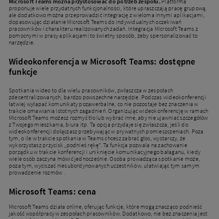
Microsoft Teams można przystosować do potrzeb zespołu.
Platforma
proponuje wiele przydatnych funkcjonalności, które upraszczają pracę grupową,
ale dodatkowo można przeprowadzić integrację z wieloma innymi aplikacjami,
dopasowując działanie Microsoft Teams do indywidualnych oczekiwań
pracowników i charakteru realizowanych zadań. Integracja Microsoft Teams z
pomocnymi w pracy aplikacjami to świetny sposób, żeby spersonalizować to
narzędzie.
Wideokonferencja w Microsoft Teams: dostępne
funkcje
Spotkania wideo to dla wielu pracowników, zwłaszcza w zespołach
zdecentralizowanych, bardzo powszechne narzędzie. Podczas wideokonferencji
łatwiej wyłapać komunikaty pozawerbalne, co nie pozostaje bez znaczenia w
trakcie omawiania istotnych zagadnień. Organizując wideokonferencję w ramach
Microsoft Teams możesz rozmyć tło lub wybrać inne, aby nie ujawniać szczegółów
z Twojego mieszkania, biura itp. Ta opcja przydaje się zwłaszcza, jeśli do
wideokonferencji dołączasz przebywając w prywatnych pomieszczeniach. Poza
tym, o ile w trakcie spotkania w Teams chcesz zabrać głos, wystarczy, że
wykorzystasz przycisk „podnieś rękę”. Ta funkcja pozwala na zachowanie
porządku w trakcie konferencji i uniknięcie komunikacyjnego bałaganu, kiedy
wiele osób zaczyna mówić jednocześnie. Osoba prowadząca spotkanie może,
poza tym, wyciszać niesubordynowanych uczestników, ułatwiając tym samym
prowadzenie rozmów .
Microsoft Teams: cena
Microsoft Teams działa online, oferując funkcje, które mogą znacząco podnieść
jakość współpracy w zespołach pracowników. Dodatkowo, nie bez znaczenia jest