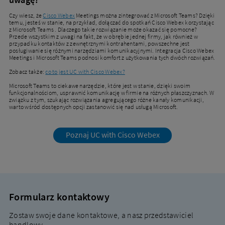
Czy wiesz, że
Cisco Webex
Meetings można zintegrować z Microsoft Teams? Dzięki
temu, jesteś w stanie, na przykład, dołączać do spotkań Cisco Webex korzystając
z Microsoft Teams . Dlaczego takie rozwiązanie może okazać się pomocne?
Przede wszystkim z uwagi na fakt, że w obrębie jednej firmy, jak również w
przypadku kontaktów z zewnętrznymi kontrahentami, powszechne jest
posługiwanie się różnymi narzędziami komunikacyjnymi. Integracja Cisco Webex
Meetings i Microsoft Teams podnosi komfort z użytkowania tych dwóch rozwiązań.
Zobacz także:
co to jest UC with Cisco Webex?
Microsoft Teams to ciekawe narzędzie, które jest w stanie, dzięki swoim
funkcjonalnościom, usprawnić komunikację w firmie na różnych płaszczyznach. W
związku z tym, szukając rozwiązania agregującego różne kanały komunikacji,
warto wśród dostępnych opcji zastanowić się nad usługą Microsoft.
Poznaj UC with Cisco Webex
Formularz kontaktowy
Zostaw swoje dane kontaktowe, a nasz przedstawiciel
handlowy