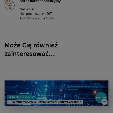
Adres korespondencyjny
Netia S.A.
skr. pocztowa nr 597
40-950 Katowice S105
Może Cię również
zainteresować...
01 października 2024
Hiperautomatyzacja – czy to faktycznie przyszłość firm?