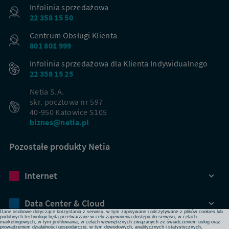
Infolinia sprzedażowa
22 358 15 50
Centrum Obsługi Klienta
801 801 999
Infolinia sprzedażowa dla Klienta Indywidualnego
22 358 15 25
Netia S.A.
skr. pocztowa nr 597
40-950 Katowice S105
biznes@netia.pl
Pozostałe produkty Netia
Dbamy o Twoją prywatność
Internet
Używamy plików cookies lub podobnych technologii w celu zapewnienia Ci dostępu do serwisu,
usprawniania jego działania, profilowania i wyświetlania treści dopasowanych do Twoich potrzeb. W
każdej chwili możesz zmienić ustawienia plików cookies lub podobnych technologii poprzez zmianę
ustawień prywatności w przeglądarce bądź aplikacji, zmianę ustawień swojego konta w serwisie lub
zmianę swoich preferencji w zakładce Ustawienia cookies w stopce strony. Pamiętaj, że zmiana ta
Data Center & Cloud
może spowodować brak dostępu do niektórych funkcji serwisu.
Dane osobowe dotyczące korzystania z serwisu, w tym zapisywane i odczytywane z plików cookies lub
podobnych technologii będą przetwarzane w celu zapewnienia dostępu do serwisu, w celach
marketingowych, w tym profilowania, w celach wewnętrznych związanych ze świadczeniem usług oraz
prowadzeniem działalności gospodarczej, w tym dowodowych, analitycznych i statystycznych,