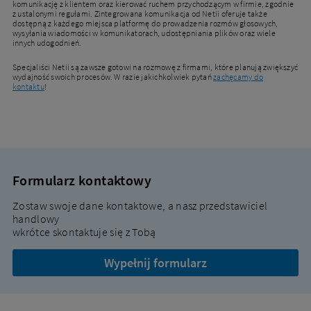
komunikację z klientem oraz kierować ruchem przychodzącym w firmie, zgodnie
z ustalonymi regułami. Zintegrowana komunikacja od Netii oferuje także
dostępną z każdego miejsca platformę do prowadzenia rozmów głosowych,
wysyłania wiadomości w komunikatorach, udostępniania plików oraz wiele
innych udogodnień.
Specjaliści Netii są zawsze gotowi na rozmowę z firmami, które planują zwiększyć
wydajność swoich procesów. W razie jakichkolwiek pytań
zachęcamy do
kontaktu
!
Formularz kontaktowy
Zostaw swoje dane kontaktowe, a nasz przedstawiciel
handlowy
wkrótce skontaktuje się z Tobą
Wypełnij formularz