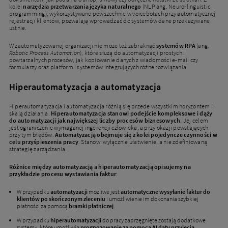
kolei
narzędzia przetwarzania języka naturalnego
(NLP ang. Neuro-linguistic
programming), wykorzystywane powszechnie w voicebotach przy automatycznej
rejestracji klientów, pozwalają wprowadzać do systemów dane przekazywane
ustnie.
W zautomatyzowanej organizacji nie może też zabraknąć
systemów RPA
(ang.
Robotic Process Automation
), które służą do automatyzacji prostych i
powtarzalnych procesów, jak kopiowanie danych z wiadomości e-mail czy
formularzy oraz platform i systemów integrujących różne rozwiązania.
Hiperautomatyzacja a automatyzacja
Hiperautomatyzacja i automatyzacja różnią się przede wszystkim horyzontem i
skalą działania.
Hiperautomatyzacja stanowi podejście kompleksowe i dąży
do automatyzacji jak największej liczby procesów biznesowych
. Jej celem
jest ograniczenie wymaganej ingerencji człowieka, a przy okazji powstających
przy tym błędów.
Automatyzacją obejmuje się z kolei pojedyncze czynności w
celu przyśpieszenia pracy
. Stanowi wyłącznie ułatwienie, a nie zdefiniowaną
strategię zarządzania.
Różnice między automatyzacją a hiperautomatyzacją opisujemy na
przykładzie procesu wystawiania faktur
:
W przypadku
automatyzacji
możliwe jest
automatyczne wysyłanie faktur do
klientów po skończonym zleceniu
i umożliwienie im dokonania szybkiej
płatności za pomocą
bramki płatniczej
.
W przypadku
hiperautomatyzacji
do pracy zaprzęgnięte zostają dodatkowe
systemy, które umożliwią
prognozowanie za pomocą AI daty przyjęcia