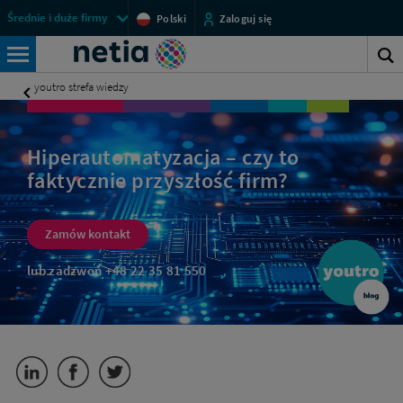
Hiperautomatyzacja
Menu
Średnie i duże firmy
Polski
Zaloguj się
–
przestrzeni
Netia
co
klienckich
S
to
Wyszukiwarka
BDI
za
s
youtro strefa wiedzy
podejście?
-
|
Internet
Biznes
Netia
symetryczny
Hiperautomatyzacja – czy to
faktycznie przyszłość firm?
(łącze
symetryczne)
dla
Zamów kontakt
firm
lub zadzwoń
+48 22 35 81 550