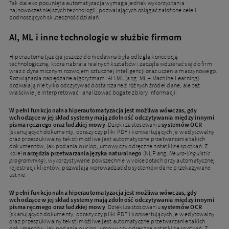
Tak daleko posunięta automatyzacja wymaga jednak wykorzystania
najnowocześniejszych technologii, pozwalających osiągać założone cele i
podnoszących skuteczność działań.
AI, ML i inne technologie w służbie firmom
Hiperautomatyzacja jeszcze do niedawna była odległą koncepcją
technologiczną, która nabrała realnych kształtów i zaczęła wdzierać się do firm
wraz z dynamicznym rozwojem sztucznej inteligencji oraz uczenia maszynowego.
Rozwiązania napędzane algorytmami AI i ML (ang. ML – Machine Learning)
pozwalają nie tylko odczytywać dostarczane z różnych źródeł dane, ale też
właściwie je interpretować i analizować bogate zbiory informacji.
W pełni funkcjonalna hiperautomatyzacja jest możliwa wówczas, gdy
wchodzące w jej skład systemy mają zdolność odczytywania między innymi
pisma ręcznego oraz ludzkiej mowy
. Dzięki zastosowaniu
systemów OCR
(skanujących dokumenty, obrazy czy pliki PDF i konwertujących je w edytowalny
oraz przeszukiwalny tekst) możliwe jest automatyczne przetwarzanie takich
dokumentów, jak podania o urlop, umowy czy odręczne notatki ze spotkań. Z
kolei
narzędzia przetwarzania języka naturalnego
(NLP ang.
Neuro-linguistic
programming
), wykorzystywane powszechnie w voicebotach przy automatycznej
rejestracji klientów, pozwalają wprowadzać do systemów dane przekazywane
ustnie.
W pełni funkcjonalna hiperautomatyzacja jest możliwa wówczas, gdy
wchodzące w jej skład systemy mają zdolność odczytywania między innymi
pisma ręcznego oraz ludzkiej mowy
. Dzięki zastosowaniu
systemów OCR
(skanujących dokumenty, obrazy czy pliki PDF i konwertujących je w edytowalny
oraz przeszukiwalny tekst) możliwe jest automatyczne przetwarzanie takich
dokumentów, jak podania o urlop, umowy czy odręczne notatki ze spotkań. Z