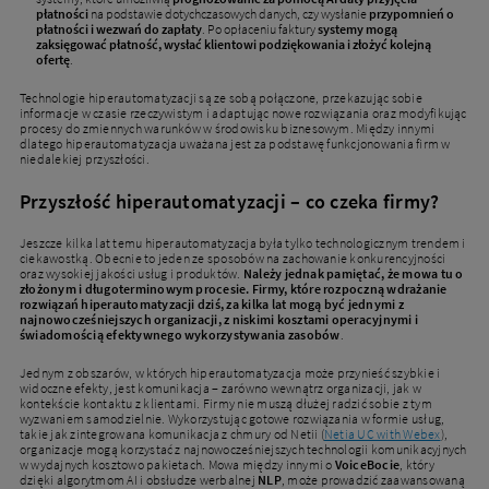
płatności
na podstawie dotychczasowych danych, czy wysłanie
przypomnień o
płatności i wezwań do zapłaty
. Po opłaceniu faktury
systemy mogą
zaksięgować płatność, wysłać klientowi podziękowania i złożyć kolejną
ofertę
.
Technologie hiperautomatyzacji są ze sobą połączone, przekazując sobie
informacje w czasie rzeczywistym i adaptując nowe rozwiązania oraz modyfikując
procesy do zmiennych warunków w środowisku biznesowym. Między innymi
dlatego hiperautomatyzacja uważana jest za podstawę funkcjonowania firm w
niedalekiej przyszłości.
Przyszłość hiperautomatyzacji – co czeka firmy?
Jeszcze kilka lat temu hiperautomatyzacja była tylko technologicznym trendem i
ciekawostką. Obecnie to jeden ze sposobów na zachowanie konkurencyjności
oraz wysokiej jakości usług i produktów.
Należy jednak pamiętać, że mowa tu o
złożonym i długoterminowym procesie. Firmy, które rozpoczną wdrażanie
rozwiązań hiperautomatyzacji dziś, za kilka lat mogą być jednymi z
najnowocześniejszych organizacji, z niskimi kosztami operacyjnymi i
świadomością efektywnego wykorzystywania zasobów
.
Jednym z obszarów, w których hiperautomatyzacja może przynieść szybkie i
widoczne efekty, jest komunikacja – zarówno wewnątrz organizacji, jak w
kontekście kontaktu z klientami. Firmy nie muszą dłużej radzić sobie z tym
wyzwaniem samodzielnie. Wykorzystując gotowe rozwiązania w formie usług,
takie jak zintegrowana komunikacja z chmury od Netii (
Netia UC with Webex
),
organizacje mogą korzystać z najnowocześniejszych technologii komunikacyjnych
w wydajnych kosztowo pakietach. Mowa między innymi o
VoiceBocie
, który
dzięki algorytmom AI i obsłudze werbalnej
NLP
, może prowadzić zaawansowaną