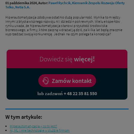
01 października 2024, Autor:
Paweł Rychcik, Kierownik Zespołu Rozwoju Oferty
Telko, Netia S.A.
Hiperautomatyzacja zdobywa ostatnio dużą popularność. Wynika to między
innymi z błyskawicznego rozwoju AI i dziedzin pokrewnych. Wielu ekspertów
rynku uważa, że hiperautomatyzacja stanowi przyszłość środowiska
biznesowego, a firmy, które zaczną wdrażać ją dziś, za kilka lat będą znacznie
wyprzedzać swoją konkurencję. Jednak na czym polega ta koncepcja?
Dowiedz się
więcej!
Zamów kontakt
+ 48 22 35 81 550
lub zadzwoń
W tym artykule:
Hiperautomatyzacja – co to jest?
AI, ML i inne technologie w służbie firmom