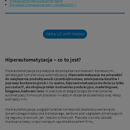
Hiperautomatyzacja a automatyzacja
Przyszłość hiperautomatyzacji – co czeka firmy?
Netia UC with Webex
Hiperautomatyzacja – co to jest?
Hiperautomatyzacja to podejście do zarządzania procesami biznesowymi,
zakładające kompleksową automatyzację.
Hiperautomatyzacja ma prowadzić
do zwiększenia produktywności przedsiębiorstwa, zmniejszenia kosztów i
poprawy konkurencyjności. Co ważne, hiperautomatyzacja nie dotyczy tylko
procesów IT, ale obejmuje także środowisko produkcyjne, marketingowe,
księgowe, kadrowe i inne
. W praktyce strategia ta dąży do maksymalnej
automatyzacji firmowych procesów w każdym obszarze działalności oraz relacji
pomiędzy nimi.
Hiperautomatyzacja uwzględnia także konieczność dostosowywania się do
dynamicznego środowiska biznesowego, zarówno pod względem zmieniających
się regulacji prawnych, jak i realiów rynkowych. Pozwala w prosty sposób
skalować procesy wraz z rosnącym zapotrzebowaniem firmy.