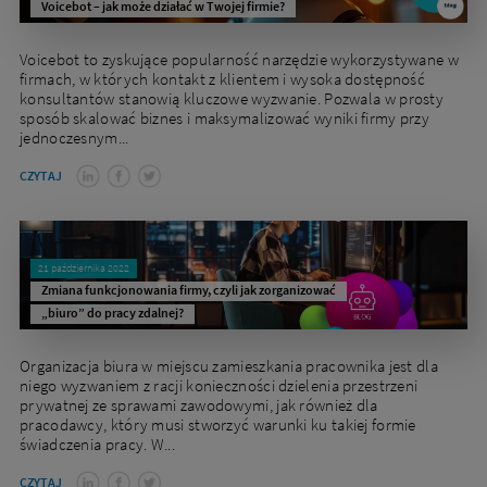
Voicebot – jak może działać w Twojej firmie?
Voicebot to zyskujące popularność narzędzie wykorzystywane w
firmach, w których kontakt z klientem i wysoka dostępność
konsultantów stanowią kluczowe wyzwanie. Pozwala w prosty
sposób skalować biznes i maksymalizować wyniki firmy przy
jednoczesnym...
CZYTAJ
21 października 2022
Zmiana funkcjonowania firmy, czyli jak zorganizować
„biuro” do pracy zdalnej?
Organizacja biura w miejscu zamieszkania pracownika jest dla
niego wyzwaniem z racji konieczności dzielenia przestrzeni
prywatnej ze sprawami zawodowymi, jak również dla
pracodawcy, który musi stworzyć warunki ku takiej formie
świadczenia pracy. W...
CZYTAJ