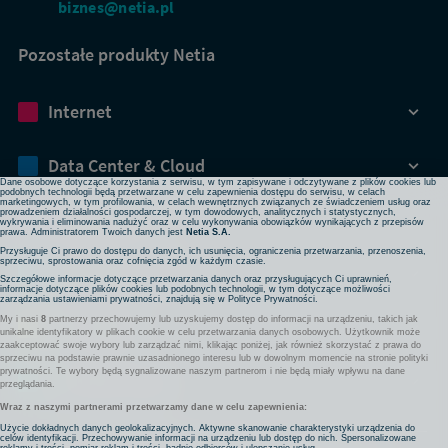
biznes@netia.pl
Pozostałe produkty Netia
Dbamy o Twoją prywatność
Internet
Używamy plików cookies lub podobnych technologii w celu zapewnienia Ci dostępu do serwisu,
usprawniania jego działania, profilowania i wyświetlania treści dopasowanych do Twoich potrzeb. W
każdej chwili możesz zmienić ustawienia plików cookies lub podobnych technologii poprzez zmianę
ustawień prywatności w przeglądarce bądź aplikacji, zmianę ustawień swojego konta w serwisie lub
zmianę swoich preferencji w zakładce Ustawienia cookies w stopce strony. Pamiętaj, że zmiana ta
Data Center & Cloud
może spowodować brak dostępu do niektórych funkcji serwisu.
Dane osobowe dotyczące korzystania z serwisu, w tym zapisywane i odczytywane z plików cookies lub
podobnych technologii będą przetwarzane w celu zapewnienia dostępu do serwisu, w celach
marketingowych, w tym profilowania, w celach wewnętrznych związanych ze świadczeniem usług oraz
prowadzeniem działalności gospodarczej, w tym dowodowych, analitycznych i statystycznych,
Bezpieczeństwo
wykrywania i eliminowania nadużyć oraz w celu wykonywania obowiązków wynikających z przepisów
prawa. Administratorem Twoich danych jest
Netia S.A.
Przysługuje Ci prawo do dostępu do danych, ich usunięcia, ograniczenia przetwarzania, przenoszenia,
sprzeciwu, sprostowania oraz cofnięcia zgód w każdym czasie.
Rozwiązania sieciowe
Szczegółowe informacje dotyczące przetwarzania danych oraz przysługujących Ci uprawnień,
informacje dotyczące plików cookies lub podobnych technologii, w tym dotyczące możliwości
zarządzania ustawieniami prywatności, znajdują się w
Polityce Prywatności
.
My i nasi
8
partnerzy przechowujemy lub uzyskujemy dostęp do informacji na urządzeniu, takich jak
Komunikacja
unikalne identyfikatory w plikach cookie w celu przetwarzania danych osobowych. Użytkownik może
zaakceptować swoje wybory lub zarządzać nimi, klikając poniżej, jak również skorzystać z prawa do
sprzeciwu na podstawie prawnie uzasadnionego interesu lub w dowolnym momencie na stronie polityki
prywatności. Te wybory będą sygnalizowane naszym partnerom i nie będą miały wpływu na dane
Pozostałe usługi
przeglądania.
Wraz z naszymi partnerami przetwarzamy dane w celu zapewnienia:
Użycie dokładnych danych geolokalizacyjnych. Aktywne skanowanie charakterystyki urządzenia do
celów identyfikacji. Przechowywanie informacji na urządzeniu lub dostęp do nich. Spersonalizowane