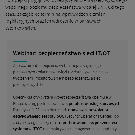
Europejski przyjął tzw. dyrektywę NIS2 – na rzecz wysokiego
wspólnego poziomu bezpieczeństwa w całej Unii. Od tego
czasu zaczął biec termin na wprowadzenie zmian
legislacyjnych oraz ich wdrożenie w państwach
członkowskich.
Webinar: bezpieczeństwo sieci IT/OT
Zapraszamy do obejrzenia webinaru poświęconego
planowanym zmianom w związku z dyrektywą NIS2 oraz
tworzeniem i monitorowaniem bezpieczeństwa sieci
przemysłowych OT.
Obecny krajowy system cyberbezpieczeństwa obejmuje w
Polsce szereg podmiotów, tzw.
operatorów usług kluczowych
.
Dyrektywa NIS2 nakłada na nich
obowiązek powołania
dedykowanego zespołu SOC
(Security Operations Center), do
zadań którego należy m.in.
monitorowanie bezpieczeństwa
systemów IT/OT
oraz wykrywanie i reagowanie na incydenty.