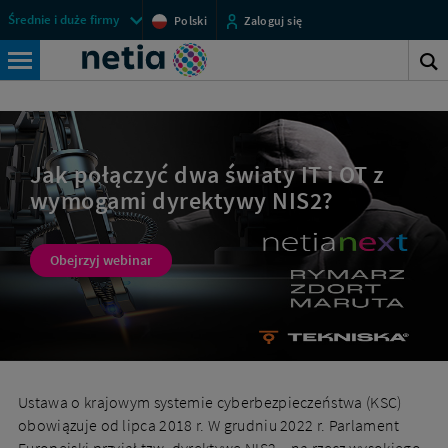
Pobierz
Menu
Średnie i duże firmy
Polski
Zaloguj się
webinar
przestrzeni
Netia
NIS2/OT
klienckich
S
Wyszukiwarka
s
Jak połączyć dwa światy IT i OT z
wymogami dyrektywy NIS2?
Obejrzyj webinar
Ustawa o krajowym systemie cyberbezpieczeństwa (KSC)
obowiązuje od lipca 2018 r. W grudniu 2022 r. Parlament