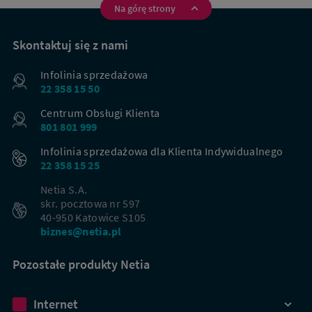
Na górę strony
Na
skróty
Skontaktuj się z nami
Infolinia sprzedażowa
22 358 15 50
Centrum Obsługi Klienta
801 801 999
Infolinia sprzedażowa dla Klienta Indywidualnego
22 358 15 25
Netia S.A.
skr. pocztowa nr 597
40-950 Katowice S105
biznes@netia.pl
Pozostałe produkty Netia
Dbamy o Twoją prywatność
Internet
Używamy plików cookies lub podobnych technologii w celu zapewnienia Ci dostępu do serwisu,