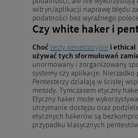
podatności, ale nie wykorzystują
witryn/aplikacji naprawę błędu za
podatności bez wyraźnego polecen
Czy white haker i pent
Choć
testy penetracyjne
i ethica
używać tych sformułowań zamie
unormowany i zorganizowany spo
systemy czy aplikacje. Nierzadko
Pentesterzy działają w ścisłej wsp
metody. Tymczasem etyczny haker 
Etyczny haker może wykorzystywać
utrzymanie dostępu oraz podziele
etycznych hakerów są bezkomprom
przypadku klasycznych pentestów