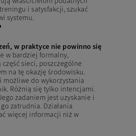
nują właścicielom podatnych
reningu i satysfakcji, szukać
wi systemu.
?
zeń, w praktyce nie powinno się
 w bardziej formalny,
część sieci, poszczególne
ym na tę okazję środowisku.
ń i możliwe do wykorzystania
k. Różnią się tylko intencjami.
Jego zadaniem jest uzyskanie i
 go zatrudnia. Działania
 więcej informacji niż w