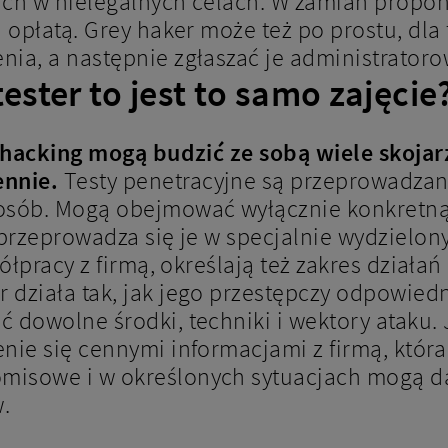
 ich w nielegalnych celach. W zamian propo
 opłatą. Grey haker może też po prostu, dla t
ia, a następnie zgłaszać je administratoro
ester to jest to samo zajęcie
l hacking mogą budzić ze sobą wiele skojar
nnie.
Testy penetracyjne są przeprowadzane
sób. Mogą obejmować wyłącznie konkretną 
 przeprowadza się je w specjalnie wydzielon
ółpracy z firmą, określają też zakres działa
działa tak, jak jego przestępczy odpowiedni
 dowolne środki, techniki i wektory ataku. 
nie się cennymi informacjami z firmą, która
isowe i w określonych sytuacjach mogą dać
.