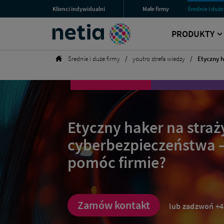
Etyczny
Menu
Klienci indywidualni
Małe firmy
Średnie i duże
Przejdź
Przejdź
Przejdź
haker
przestrzeni
Netia
do
do
do
–
klienckich
sekcji
sekcji
sekcji
PRODUKTY
jak
Wyszukiwarka
dla
dla
dla
może
Klientów
Małych
Średnich
pomóc
Indywidualnych
Firm
i
Strona
Średnie i duże firmy
youtro strefa wiedzy
Etyczny 
firmie?
Dużych
główna
|
Firm
Biznes
Netia
Etyczny haker na straż
cyberbezpieczeństwa –
pomóc firmie?
Zamów kontakt
lub zadzwoń
+4