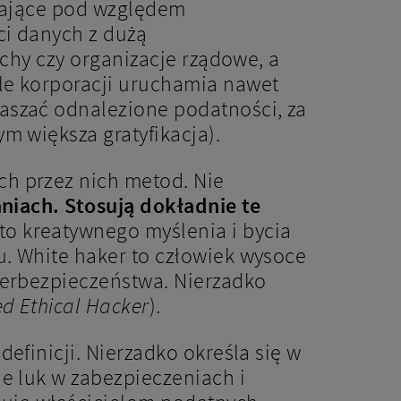
agające pod względem
ci danych z dużą
echy czy organizacje rządowe, a
le korporacji uruchamia nawet
aszać odnalezione podatności, za
m większa gratyfikacja).
h przez nich metod. Nie
niach. Stosują dokładnie te
o kreatywnego myślenia i bycia
. White haker to człowiek wysoce
berbezpieczeństwa. Nierzadko
ied Ethical Hacker
).
efinicji. Nierzadko określa się w
e luk w zabezpieczeniach i