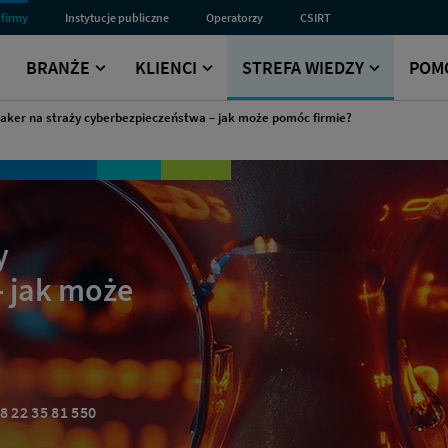
 firmy
Instytucje publiczne
Operatorzy
CSIRT
Przejdź
Przejdź
Przejdź
do
do
do
sekcji
sekcji
sekcji
BRANŻE
KLIENCI
STREFA WIEDZY
POM
dla
dla
Computer
Instytucji
Operatorów
Security
Publicznych
Incident
haker na straży cyberbezpieczeństwa – jak może pomóc firmie?
Response
Team
y
 jak może
8 22 35 81 550