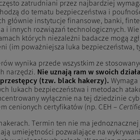
ą często zatrudniani przez najbardziej wym
chodzą do tematu bezpieczeństwa i poufnoś
h głównie instytucje finansowe, banki, fint
 i innych rozwiązań technologicznych. Wie
amach których niezależni badacze mogą zgł
i (im poważniejsza luka bezpieczeństwa, ty
rów wynika przede wszystkim ze stosowanyc
ch narzędzi.
Nie uznają ram w swoich działa
przestępcy (tzw. black hakerzy).
Wymaga t
ych lukach bezpieczeństwa i metodach ataku
ncentrowany wyłącznie na tej dziedzinie cy
m cenionych certyfikatów (np. CEH –
Certif
hakerach. Termin ten nie ma jednoznacznej d
mają umiejętności pozwalające na wykrywani