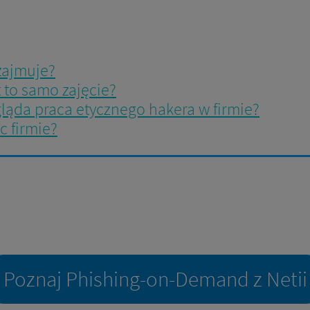
 zajmuje?
t to samo zajęcie?
ląda praca etycznego hakera w firmie?
c firmie?
Poznaj Phishing-on-Demand z Netii