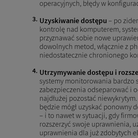
operacyjnych, błędy w konfiguracj
Uzyskiwanie dostępu
– po zide
kontrolę nad komputerem, syste
przyznawać sobie nowe uprawien
dowolnych metod, włącznie z ph
niedostatecznie chronionego ko
Utrzymywanie dostępu i rozsz
systemy monitorowania bardzo sz
zabezpieczenia odseparować i odc
najdłużej pozostać niewykrytym. 
będzie mógł uzyskać ponowny dos
– i to nawet w sytuacji, gdy fir
rozszerzyć swoje uprawnienia, u
uprawnienia dla już zdobytych 