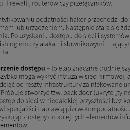
i firewalli, routerów czy przełączników.
ntyfikowaniu podatności haker przechodzi do
mem lub urządzeniem. Następnie stara się zdo
ia. Po uzyskaniu dostępu do sieci i systemów
ishingiem czy atakami słownikowymi, mającym
nta.
erzenie dostępu
– to etap znacznie trudniejsz
ybko mogą wykryć intruza w sieci firmowej, 
iąć od reszty infrastruktury zainfekowane urz
Próbuje stworzyć tzw. back door (ukryte „tyln
tęp do sieci w niedalekiej przyszłości bez 
mowi specjaliści naprawią pierwotne podatności
zyskując dostępy do kolejnych elementów infr
elementów.