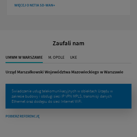
WIĘCEJ O NETIA SD-WAN+
Zaufali nam
UMWM W WARSZAWIE
M. OPOLE
UKE
Urząd Marszałkowski Województwa Mazowieckiego w Warszawie
Świadczenie usług telekomunikacyjnych w obiektach Urzędu w
zakresie budowy i obsługi sieci IP VPN MPLS, transmisji danych
Ethernet oraz dostępu do sieci Internet WiFi.
POBIERZ REFERENCJĘ