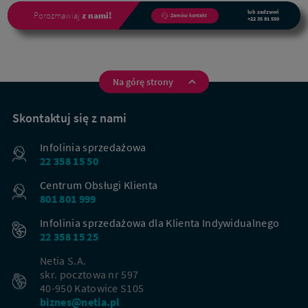
lub zadzwoń
Porozmawiaj
z nami!
Zamów kontakt
+22 35 81 550
Na górę strony
Na
skróty
Skontaktuj się z nami
Infolinia sprzedażowa
22 358 15 50
Centrum Obsługi Klienta
801 801 999
Infolinia sprzedażowa dla Klienta Indywidualnego
22 358 15 25
Netia S.A.
skr. pocztowa nr 597
40-950 Katowice S105
biznes@netia.pl