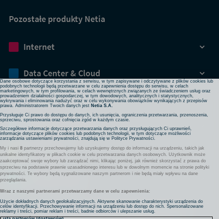
Pozostałe produkty Netia
Dbamy o Twoją prywatność
Internet
Używamy plików cookies lub podobnych technologii w celu zapewnienia Ci dostępu do serwisu,
usprawniania jego działania, profilowania i wyświetlania treści dopasowanych do Twoich potrzeb. W
każdej chwili możesz zmienić ustawienia plików cookies lub podobnych technologii poprzez zmianę
ustawień prywatności w przeglądarce bądź aplikacji, zmianę ustawień swojego konta w serwisie lub
zmianę swoich preferencji w zakładce Ustawienia cookies w stopce strony. Pamiętaj, że zmiana ta
Data Center & Cloud
może spowodować brak dostępu do niektórych funkcji serwisu.
Dane osobowe dotyczące korzystania z serwisu, w tym zapisywane i odczytywane z plików cookies lub
podobnych technologii będą przetwarzane w celu zapewnienia dostępu do serwisu, w celach
marketingowych, w tym profilowania, w celach wewnętrznych związanych ze świadczeniem usług oraz
prowadzeniem działalności gospodarczej, w tym dowodowych, analitycznych i statystycznych,
Bezpieczeństwo
wykrywania i eliminowania nadużyć oraz w celu wykonywania obowiązków wynikających z przepisów
prawa. Administratorem Twoich danych jest
Netia S.A.
Przysługuje Ci prawo do dostępu do danych, ich usunięcia, ograniczenia przetwarzania, przenoszenia,
sprzeciwu, sprostowania oraz cofnięcia zgód w każdym czasie.
Rozwiązania sieciowe
Szczegółowe informacje dotyczące przetwarzania danych oraz przysługujących Ci uprawnień,
informacje dotyczące plików cookies lub podobnych technologii, w tym dotyczące możliwości
zarządzania ustawieniami prywatności, znajdują się w
Polityce Prywatności
.
My i nasi
8
partnerzy przechowujemy lub uzyskujemy dostęp do informacji na urządzeniu, takich jak
Komunikacja
unikalne identyfikatory w plikach cookie w celu przetwarzania danych osobowych. Użytkownik może
zaakceptować swoje wybory lub zarządzać nimi, klikając poniżej, jak również skorzystać z prawa do
sprzeciwu na podstawie prawnie uzasadnionego interesu lub w dowolnym momencie na stronie polityki
prywatności. Te wybory będą sygnalizowane naszym partnerom i nie będą miały wpływu na dane
Pozostałe usługi
przeglądania.
Wraz z naszymi partnerami przetwarzamy dane w celu zapewnienia:
Użycie dokładnych danych geolokalizacyjnych. Aktywne skanowanie charakterystyki urządzenia do
celów identyfikacji. Przechowywanie informacji na urządzeniu lub dostęp do nich. Spersonalizowane
Komunikaty
Nota prawna
Partnerzy
Polityka prywatności
reklamy i treści, pomiar reklam i treści, badnie odbiorców i ulepszanie usług.
Lista partnerów (dostawców)