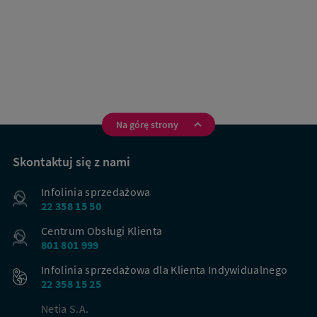
Na górę strony
Na
skróty
Skontaktuj się z nami
Infolinia sprzedażowa
22 358 15 50
Centrum Obsługi Klienta
801 801 999
Infolinia sprzedażowa dla Klienta Indywidualnego
22 358 15 25
Netia S.A.