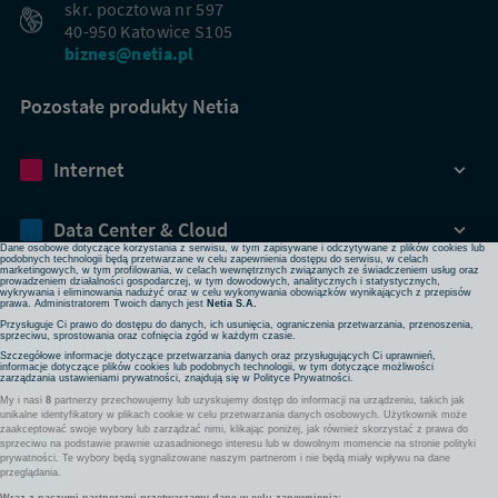
skr. pocztowa nr 597
40-950 Katowice S105
biznes@netia.pl
Pozostałe produkty Netia
Dbamy o Twoją prywatność
Internet
Używamy plików cookies lub podobnych technologii w celu zapewnienia Ci dostępu do serwisu,
usprawniania jego działania, profilowania i wyświetlania treści dopasowanych do Twoich potrzeb. W
każdej chwili możesz zmienić ustawienia plików cookies lub podobnych technologii poprzez zmianę
ustawień prywatności w przeglądarce bądź aplikacji, zmianę ustawień swojego konta w serwisie lub
zmianę swoich preferencji w zakładce Ustawienia cookies w stopce strony. Pamiętaj, że zmiana ta
Data Center & Cloud
może spowodować brak dostępu do niektórych funkcji serwisu.
Dane osobowe dotyczące korzystania z serwisu, w tym zapisywane i odczytywane z plików cookies lub
podobnych technologii będą przetwarzane w celu zapewnienia dostępu do serwisu, w celach
marketingowych, w tym profilowania, w celach wewnętrznych związanych ze świadczeniem usług oraz
prowadzeniem działalności gospodarczej, w tym dowodowych, analitycznych i statystycznych,
Bezpieczeństwo
wykrywania i eliminowania nadużyć oraz w celu wykonywania obowiązków wynikających z przepisów
prawa. Administratorem Twoich danych jest
Netia S.A.
Przysługuje Ci prawo do dostępu do danych, ich usunięcia, ograniczenia przetwarzania, przenoszenia,
sprzeciwu, sprostowania oraz cofnięcia zgód w każdym czasie.
Rozwiązania sieciowe
Szczegółowe informacje dotyczące przetwarzania danych oraz przysługujących Ci uprawnień,
informacje dotyczące plików cookies lub podobnych technologii, w tym dotyczące możliwości
zarządzania ustawieniami prywatności, znajdują się w
Polityce Prywatności
.
My i nasi
8
partnerzy przechowujemy lub uzyskujemy dostęp do informacji na urządzeniu, takich jak
Komunikacja
unikalne identyfikatory w plikach cookie w celu przetwarzania danych osobowych. Użytkownik może
zaakceptować swoje wybory lub zarządzać nimi, klikając poniżej, jak również skorzystać z prawa do
sprzeciwu na podstawie prawnie uzasadnionego interesu lub w dowolnym momencie na stronie polityki
prywatności. Te wybory będą sygnalizowane naszym partnerom i nie będą miały wpływu na dane
Pozostałe usługi
przeglądania.