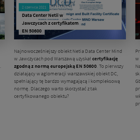
2 czerwca 2021
Data Center Netii w
Jawczycach z certyfikatem
EN 50600
Najnowocześniejszy obiekt Netia Data Center Mind
Pr
w Jawczycach pod Warszawą uzyskał
certyfikację
w 
.
zgodną z normą europejską EN 50600
. To pierwszy
Na
działający w aglomeracji warszawskiej obiekt DC,
sk
spełniający tę bardzo wymagającą i kompleksową
Gb
normę. Dlaczego warto skorzystać z tak
pr
certyfikowanego obiektu?
w
pr