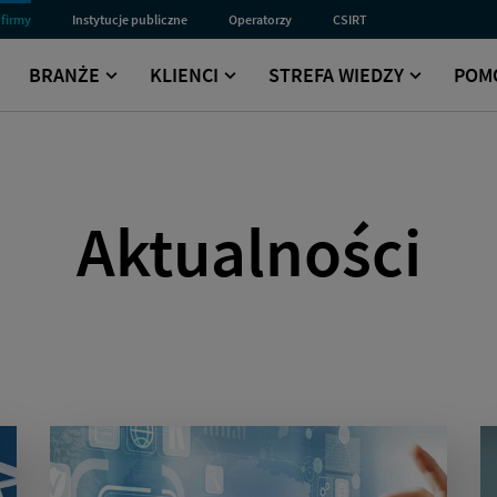
 firmy
Instytucje publiczne
Operatorzy
CSIRT
Przejdź
Przejdź
Przejdź
do
do
do
sekcji
sekcji
sekcji
BRANŻE
KLIENCI
STREFA WIEDZY
POM
dla
dla
Computer
Instytucji
Operatorów
Security
Publicznych
Incident
Response
Team
Aktualności
a2aa6%}