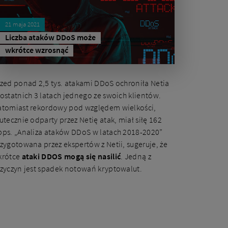
21 maja 2021
Liczba ataków DDoS może
wkrótce wzrosnąć
zed ponad 2,5 tys. atakami DDoS ochroniła Netia
ostatnich 3 latach jednego ze swoich klientów.
tomiast rekordowy pod względem wielkości,
utecznie odparty przez Netię atak, miał siłę 162
ps. „Analiza ataków DDoS w latach 2018-2020”
zygotowana przez ekspertów z Netii, sugeruje, że
krótce
ataki DDOS mogą się nasilić
. Jedną z
zyczyn jest spadek notowań kryptowalut.