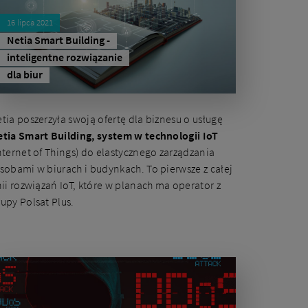
16 lipca 2021
Netia Smart Building -
inteligentne rozwiązanie
dla biur
tia poszerzyła swoją ofertę dla biznesu o usługę
tia Smart Building, system w technologii IoT
nternet of Things) do elastycznego zarządzania
sobami w biurach i budynkach. To pierwsze z całej
nii rozwiązań IoT, które w planach ma operator z
upy Polsat Plus.