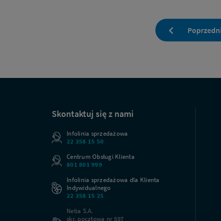
Poprzedn
Na
skróty
Skontaktuj się z nami
Infolinia sprzedażowa
22 358 15 50
Centrum Obsługi Klienta
801 801 999
Infolinia sprzedażowa dla Klienta
Indywidualnego
22 358 15 25
Netia S.A.
skr. pocztowa nr 597