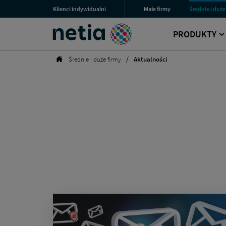
Aktualności
Menu
Klienci indywidualni
Małe firmy
Średnie i duże
Przejdź
Przejdź
Przejdź
{%
przestrzeni
Netia
do
do
do
if
klienckich
sekcji
sekcji
sekcji
PRODUKTY
(QueryString.GetValue("strona")
Wyszukiwarka
dla
dla
dla
!=
Klientów
Małych
Średnich
"")
Indywidualnych
Firm
i
Strona
Średnie i duże firmy
Aktualności
{
Dużych
główna
"
Firm
-
strona
"
+
QueryString.GetValue("strona",
"1")
}|
(identity)GlobalAdministrator|
(hash)14c50efc4d8c8747c8b530637980f86e99d5e651388ace5439949a5245f
-
Biznes
Netia