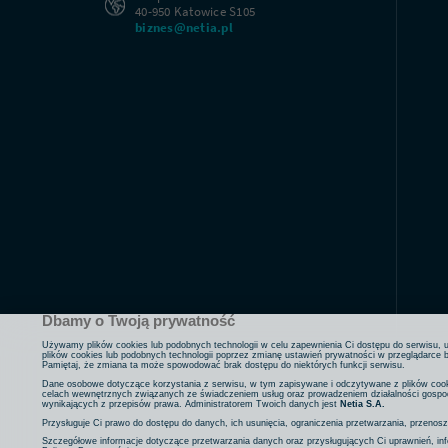
40-950 Katowice S105
biznes@netia.pl
Dbamy o Twoją prywatność
Używamy plików cookies lub podobnych technologii w celu zapewnienia Ci dostępu do serwisu, us
plików cookies lub podobnych technologii poprzez zmianę ustawień prywatności w przeglądarce b
Pamiętaj, że zmiana ta może spowodować brak dostępu do niektórych funkcji serwisu.
Dane osobowe dotyczące korzystania z serwisu, w tym zapisywane i odczytywane z plików cooki
celach wewnętrznych związanych ze świadczeniem usług oraz prowadzeniem działalności gospo
wynikających z przepisów prawa. Administratorem Twoich danych jest
Netia S.A.
Netia
Przysługuje Ci prawo do dostępu do danych, ich usunięcia, ograniczenia przetwarzania, przenos
w
Szczegółowe informacje dotyczące przetwarzania danych oraz przysługujących Ci uprawnień, inf
mediach