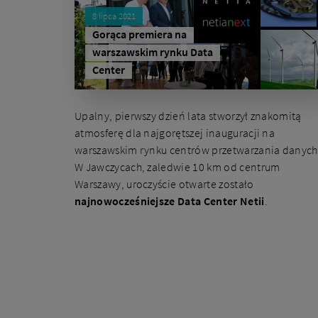
8 lipca 2021
Gorąca premiera na
warszawskim rynku Data
Center
Upalny, pierwszy dzień lata stworzył znakomitą
atmosferę dla najgorętszej inauguracji na
warszawskim rynku centrów przetwarzania danych
W Jawczycach, zaledwie 10 km od centrum
Warszawy, uroczyście otwarte zostało
najnowocześniejsze Data Center Netii
.