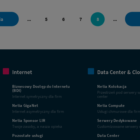
ia
...
5
6
7
8
...
Internet
Data Center & Cl
Biznesowy Dostęp do Internetu
Netia Kolokacja
(BDI)
Przestrzeń pod serwery 
Internet symetryczny dla firm
center
Netia GigaNet
Netia Compute
Internet asymetryczny dla firm
Usługi chmurowe dla fir
Netia Sponsor LIR
Serwery Dedykowane
Twoje zasoby, a nasza opieka
Customizowane serwery d
Pozostałe usługi
Data Center