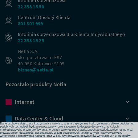
Infolinia sprzedażowa
22 358 15 50
Centrum Obsługi Klienta
801 801 999
Infolinia sprzedażowa dla Klienta Indywidualnego
22 358 15 25
Netia S.A.
skr. pocztowa nr 597
40-950 Katowice S105
biznes@netia.pl
Pozostałe produkty Netia
Dbamy o Twoją prywatność
Internet
Używamy plików cookies lub podobnych technologii w celu zapewnienia Ci dostępu do serwisu,
usprawniania jego działania, profilowania i wyświetlania treści dopasowanych do Twoich potrzeb. W
każdej chwili możesz zmienić ustawienia plików cookies lub podobnych technologii poprzez zmianę
ustawień prywatności w przeglądarce bądź aplikacji, zmianę ustawień swojego konta w serwisie lub
zmianę swoich preferencji w zakładce Ustawienia cookies w stopce strony. Pamiętaj, że zmiana ta
Data Center & Cloud
może spowodować brak dostępu do niektórych funkcji serwisu.
Dane osobowe dotyczące korzystania z serwisu, w tym zapisywane i odczytywane z plików cookies lub
podobnych technologii będą przetwarzane w celu zapewnienia dostępu do serwisu, w celach
marketingowych, w tym profilowania, w celach wewnętrznych związanych ze świadczeniem usług oraz
prowadzeniem działalności gospodarczej, w tym dowodowych, analitycznych i statystycznych,
Bezpieczeństwo
wykrywania i eliminowania nadużyć oraz w celu wykonywania obowiązków wynikających z przepisów