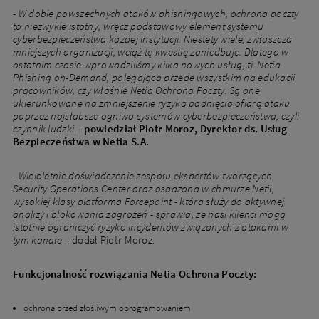
-
W dobie powszechnych ataków phishingowych, ochrona poczty
to niezwykle istotny, wręcz podstawowy element systemu
cyberbezpieczeństwa każdej instytucji. Niestety wiele, zwłaszcza
mniejszych organizacji, wciąż tę kwestię zaniedbuje. Dlatego w
ostatnim czasie wprowadziliśmy kilka nowych usług, tj. Netia
Phishing on-Demand, polegająca przede wszystkim na edukacji
pracowników, czy właśnie Netia Ochrona Poczty. Są one
ukierunkowane na zmniejszenie ryzyka padnięcia ofiarą ataku
poprzez najsłabsze ogniwo systemów cyberbezpieczeństwa, czyli
czynnik ludzki
. -
powiedział Piotr Moroz, Dyrektor ds. Usług
Bezpieczeństwa w Netia S.A.
-
Wieloletnie doświadczenie zespołu ekspertów tworzących
Security Operations Center oraz osadzona w chmurze Netii,
wysokiej klasy platforma Forcepoint - która służy do aktywnej
analizy i blokowania zagrożeń - sprawia, że nasi klienci mogą
istotnie ograniczyć ryzyko incydentów związanych z atakami w
tym kanale
– dodał Piotr Moroz.
Funkcjonalność rozwiązania Netia Ochrona Poczty:
ochrona przed złośliwym oprogramowaniem