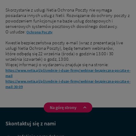
Skorzystanie z usługi Netia Ochrona Poczty nie wymaga
posiadania innych usług z Netii. Rozwiązanie do ochrony poczty z
powodzeniem funkcjonuje na bazie usług dostępowych i
serwerowych systemów pocztowych dowolnego dostawcy.
O usłudze:
Ochrona Poczty
Kwestie bezpieczeństwa poczty e-mail (wraz z prezentacją live
usługi Netia Ochrona Poczty), będą tematem webinarów,
które odbędą się 22 września (środa) o godzinie 13.00 i 30
września (czwartek) o godz, 13:00.
Więcej informacji o wydarzeniu znajduje się na stronie:
https://www.netia.pl/pl/srednie-i-duze-firmy/webinar-bezpieczna-poczta-e-
mail
https://www.netia.pl/pl/srednie-i-duze-firmy/webinar-bezpieczna-poczta-e-
mail-30-09
Na górę strony
Na
skróty
Skontaktuj się z nami