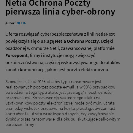
Netia Ochrona Poczty
(user)Monika.Borowska-
pierwsza linia cyber-obrony
Komenda@netia.pl|
(hash)8bf2a1b78e746205f661b90365243a62b86fb7f376b7f249899446fc8f80f
-
Autor:
NETIA
Biznes
Netia
Oferta rozwiązań cyberbezpieczeństwa z linii NetiaNext
powiększyła się o usługę
Netia Ochrona Poczty
. Dzięki
osadzonej w chmurze Netii, zaawansowanej platformie
Forcepoint
, firmy i instytucje mogą zwiększyć
bezpieczeństwo najczęściej wykorzystywanego do ataków
kanału komunikacji, jakim jest poczta elektroniczna.
Szacuje się, że aż 91% ataków typu ransomware jest
realizowanych poprzez pocztę e-mail, a w 99% przypadków
powodzenie tego typu ataku jest „zasługą” nieostrożności
pracowników. Konsekwencją skutecznego ataku na
użytkowników poczty elektronicznej może być m.in. utrata
pieniędzy wskutek przelewu na konto przestępców zamiast
kontrahenta, utrata wrażliwych danych, czy zaszyfrowanie
dysków przez ransomware dla okupu, skutkujące całkowitym
paraliżem firmy.