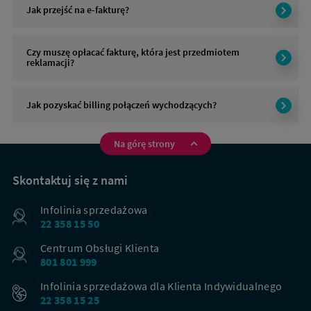
Jak przejść na e-fakturę?
Czy muszę opłacać fakturę, która jest przedmiotem
reklamacji?
Jak pozyskać billing połączeń wychodzących?
Na górę strony
Na
skróty
Skontaktuj się z nami
Infolinia sprzedażowa
22 358 15 50
Centrum Obsługi Klienta
801 801 999
Infolinia sprzedażowa dla Klienta Indywidualnego
22 358 15 25