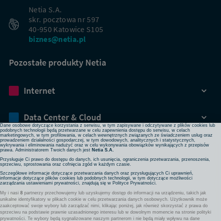
Netia S.A.
skr. pocztowa nr 597
40-950 Katowice S105
biznes@netia.pl
Pozostałe produkty Netia
Dbamy o Twoją prywatność
Internet
Używamy plików cookies lub podobnych technologii w celu zapewnienia Ci dostępu do serwisu,
usprawniania jego działania, profilowania i wyświetlania treści dopasowanych do Twoich potrzeb. W
każdej chwili możesz zmienić ustawienia plików cookies lub podobnych technologii poprzez zmianę
ustawień prywatności w przeglądarce bądź aplikacji, zmianę ustawień swojego konta w serwisie lub
zmianę swoich preferencji w zakładce Ustawienia cookies w stopce strony. Pamiętaj, że zmiana ta
Data Center & Cloud
może spowodować brak dostępu do niektórych funkcji serwisu.
Dane osobowe dotyczące korzystania z serwisu, w tym zapisywane i odczytywane z plików cookies lub
podobnych technologii będą przetwarzane w celu zapewnienia dostępu do serwisu, w celach
marketingowych, w tym profilowania, w celach wewnętrznych związanych ze świadczeniem usług oraz
prowadzeniem działalności gospodarczej, w tym dowodowych, analitycznych i statystycznych,
Bezpieczeństwo
wykrywania i eliminowania nadużyć oraz w celu wykonywania obowiązków wynikających z przepisów
prawa. Administratorem Twoich danych jest
Netia S.A.
Przysługuje Ci prawo do dostępu do danych, ich usunięcia, ograniczenia przetwarzania, przenoszenia,
sprzeciwu, sprostowania oraz cofnięcia zgód w każdym czasie.
Rozwiązania sieciowe
Szczegółowe informacje dotyczące przetwarzania danych oraz przysługujących Ci uprawnień,
informacje dotyczące plików cookies lub podobnych technologii, w tym dotyczące możliwości
zarządzania ustawieniami prywatności, znajdują się w
Polityce Prywatności
.
My i nasi
8
partnerzy przechowujemy lub uzyskujemy dostęp do informacji na urządzeniu, takich jak
Komunikacja
unikalne identyfikatory w plikach cookie w celu przetwarzania danych osobowych. Użytkownik może
zaakceptować swoje wybory lub zarządzać nimi, klikając poniżej, jak również skorzystać z prawa do
sprzeciwu na podstawie prawnie uzasadnionego interesu lub w dowolnym momencie na stronie polityki
prywatności. Te wybory będą sygnalizowane naszym partnerom i nie będą miały wpływu na dane