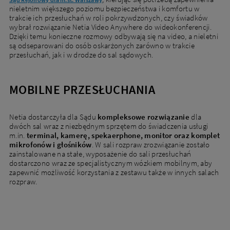
nieletnim większego poziomu bezpieczeństwa i komfortu w
trakcie ich przesłuchań w roli pokrzywdzonych, czy świadków
wybrał rozwiązanie Netia Video Anywhere do wideokonferencji.
Dzięki temu konieczne rozmowy odbywają się na video, a nieletni
są odseparowani do osób oskarżonych zarówno w trakcie
przesłuchań, jak i w drodze do sal sądowych.
MOBILNE PRZESŁUCHANIA
Netia dostarczyła dla Sądu
kompleksowe rozwiązanie
dla
dwóch sal wraz z niezbędnym sprzętem do świadczenia usługi
m.in.
terminal, kamerę, spekaerphone, monitor oraz komplet
mikrofonów i głośników
. W sali rozpraw zrozwiązanie zostało
zainstalowane na stałe, wyposażenie do sali przesłuchań
dostarczono wraz ze specjalistycznym wózkiem mobilnym, aby
zapewnić możliwość korzystania z zestawu także w innych salach
rozpraw.