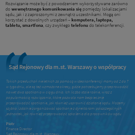
Rozwiązanie może być z powodzeniem wykorzystywane zarówno
do
wewnętrznego komunikowania się
pomiędzy lokalizacjami
sądu, jak i z zaproszonymi z zewnątrz uczestnikami. Mogą oni
korzystać z dowolnych urządzeń –
komputera, laptopa,
tabletu, smartfona
, czy zwykłego
telefonu
do telekonferencji.
Sąd Rejonowy dla m.st. Warszawy o współpracy
Takich przesłuchań nieletnich za pomocą wideokonferencji mamy od 2 do 7
w tygodniu, ale są też wzmożone okresy, gdzie potrzebujemy przeprowadzić
nawet dwa spotkania w ciągu dnia. Ich liczba stale rośnie, wraz z
popularnością rozwiązania, które pozwala nam bezpiecznie
przeprowadzić spotkanie, jak również usprawnić działanie sądu. Możemy
szybko i zdalnie zorganizować spotkanie z dyrektorami poszczególnych
jednostek, jak również przeprowadzić szkolenia dla pracowników sądu
Piotr
Finance Director
Sąd Rejonowy dla m.st. Warszawy