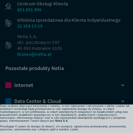
Centrum Obsługi Klienta
801 801 999
Infolinia sprzedażowa dla Klienta Indywidualnego
22 358 15 25
Netia S.A.
skr. pocztowa nr 597
40-950 Katowice S105
biznes@netia.pl
Pozostałe produkty Netia
Dbamy o Twoją prywatność
Internet
Używamy plików cookies lub podobnych technologii w celu zapewnienia Ci dostępu do serwisu,
usprawniania jego działania, profilowania i wyświetlania treści dopasowanych do Twoich potrzeb. W
każdej chwili możesz zmienić ustawienia plików cookies lub podobnych technologii poprzez zmianę
ustawień prywatności w przeglądarce bądź aplikacji, zmianę ustawień swojego konta w serwisie lub
zmianę swoich preferencji w zakładce Ustawienia cookies w stopce strony. Pamiętaj, że zmiana ta
Data Center & Cloud
może spowodować brak dostępu do niektórych funkcji serwisu.
Dane osobowe dotyczące korzystania z serwisu, w tym zapisywane i odczytywane z plików cookies lub
podobnych technologii będą przetwarzane w celu zapewnienia dostępu do serwisu, w celach
marketingowych, w tym profilowania, w celach wewnętrznych związanych ze świadczeniem usług oraz
prowadzeniem działalności gospodarczej, w tym dowodowych, analitycznych i statystycznych,
Bezpieczeństwo
wykrywania i eliminowania nadużyć oraz w celu wykonywania obowiązków wynikających z przepisów
prawa. Administratorem Twoich danych jest
Netia S.A.
Przysługuje Ci prawo do dostępu do danych, ich usunięcia, ograniczenia przetwarzania, przenoszenia,
sprzeciwu, sprostowania oraz cofnięcia zgód w każdym czasie.