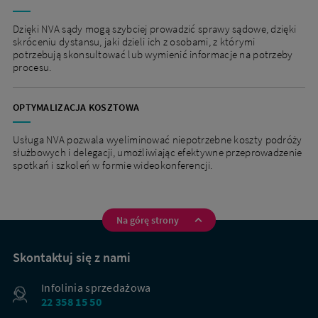
Dzięki NVA sądy mogą szybciej prowadzić sprawy sądowe, dzięki
skróceniu dystansu, jaki dzieli ich z osobami, z którymi
potrzebują skonsultować lub wymienić informacje na potrzeby
procesu.
OPTYMALIZACJA KOSZTOWA
Usługa NVA pozwala wyeliminować niepotrzebne koszty podróży
służbowych i delegacji, umożliwiając efektywne przeprowadzenie
spotkań i szkoleń w formie wideokonferencji.
Na górę strony
Na
skróty
Skontaktuj się z nami
Infolinia sprzedażowa
22 358 15 50