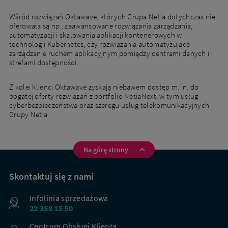
Wśród rozwiązań Oktawave, których Grupa Netia dotychczas nie
oferowała są np.: zaawansowane rozwiązania zarządzania,
automatyzacji i skalowania aplikacji kontenerowych w
technologii Kubernetes, czy rozwiązania automatyzujące
zarządzanie ruchem aplikacyjnym pomiędzy centrami danych i
strefami dostępności.
Z kolei klienci Oktawave zyskają niebawem dostęp m. in. do
bogatej oferty rozwiązań z portfolio NetiaNext, w tym usług
cyberbezpieczeństwa oraz szeregu usług telekomunikacyjnych
Grupy Netia.
Na górę strony
Na
skróty
Skontaktuj się z nami
Infolinia sprzedażowa
22 358 15 50
Centrum Obsługi Klienta