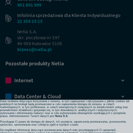
801 801 999
Infolinia sprzedażowa dla Klienta Indywidualnego
22 358 15 25
Netia S.A.
skr. pocztowa nr 597
40-950 Katowice S105
biznes@netia.pl
Pozostałe produkty Netia
Dbamy o Twoją prywatność
Internet
Używamy plików cookies lub podobnych technologii w celu zapewnienia Ci dostępu do serwisu,
usprawniania jego działania, profilowania i wyświetlania treści dopasowanych do Twoich potrzeb. W
każdej chwili możesz zmienić ustawienia plików cookies lub podobnych technologii poprzez zmianę
ustawień prywatności w przeglądarce bądź aplikacji, zmianę ustawień swojego konta w serwisie lub
zmianę swoich preferencji w zakładce Ustawienia cookies w stopce strony. Pamiętaj, że zmiana ta
Data Center & Cloud
może spowodować brak dostępu do niektórych funkcji serwisu.
Dane osobowe dotyczące korzystania z serwisu, w tym zapisywane i odczytywane z plików cookies lub
podobnych technologii będą przetwarzane w celu zapewnienia dostępu do serwisu, w celach
marketingowych, w tym profilowania, w celach wewnętrznych związanych ze świadczeniem usług oraz
prowadzeniem działalności gospodarczej, w tym dowodowych, analitycznych i statystycznych,
Bezpieczeństwo
wykrywania i eliminowania nadużyć oraz w celu wykonywania obowiązków wynikających z przepisów
prawa. Administratorem Twoich danych jest
Netia S.A.
Przysługuje Ci prawo do dostępu do danych, ich usunięcia, ograniczenia przetwarzania, przenoszenia,
sprzeciwu, sprostowania oraz cofnięcia zgód w każdym czasie.
Rozwiązania sieciowe
Szczegółowe informacje dotyczące przetwarzania danych oraz przysługujących Ci uprawnień,