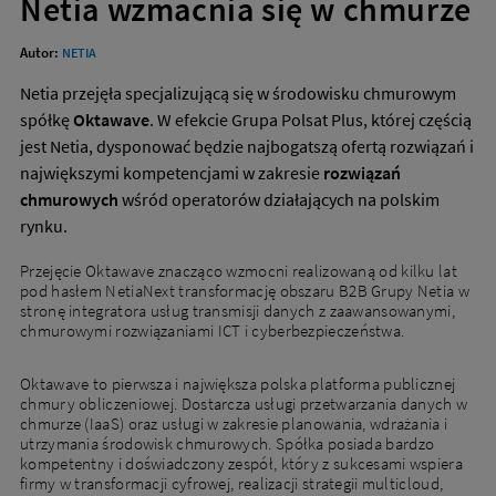
Netia wzmacnia się w chmurze
Autor:
NETIA
Netia przejęła specjalizującą się w środowisku chmurowym
spółkę
Oktawave
. W efekcie Grupa Polsat Plus, której częścią
jest Netia, dysponować będzie najbogatszą ofertą rozwiązań i
największymi kompetencjami w zakresie
rozwiązań
chmurowych
wśród operatorów działających na polskim
rynku.
Przejęcie Oktawave znacząco wzmocni realizowaną od kilku lat
pod hasłem NetiaNext transformację obszaru B2B Grupy Netia w
stronę integratora usług transmisji danych z zaawansowanymi,
chmurowymi rozwiązaniami ICT i cyberbezpieczeństwa.
Oktawave to pierwsza i największa polska platforma publicznej
chmury obliczeniowej. Dostarcza usługi przetwarzania danych w
chmurze (IaaS) oraz usługi w zakresie planowania, wdrażania i
utrzymania środowisk chmurowych. Spółka posiada bardzo
kompetentny i doświadczony zespół, który z sukcesami wspiera
firmy w transformacji cyfrowej, realizacji strategii multicloud,