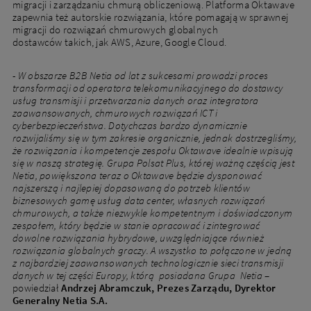
migracji i zarządzaniu chmurą obliczeniową. Platforma Oktawave
zapewnia też autorskie rozwiązania, które pomagają w sprawnej
migracji do rozwiązań chmurowych globalnych
dostawców takich, jak AWS, Azure, Google Cloud.
-
W obszarze B2B Netia od lat z sukcesami prowadzi proces
transformacji od operatora telekomunikacyjnego do dostawcy
usług transmisji i przetwarzania danych oraz integratora
zaawansowanych, chmurowych rozwiązań ICT i
cyberbezpieczeństwa. Dotychczas bardzo dynamicznie
rozwijaliśmy się w tym zakresie organicznie, jednak dostrzegliśmy,
że rozwiązania i kompetencje zespołu Oktawave idealnie wpisują
się w naszą strategię. Grupa Polsat Plus, której ważną częścią jest
Netia, powiększona teraz o Oktawave będzie dysponować
najszerszą i najlepiej dopasowaną do potrzeb klientów
biznesowych gamę usług data center, własnych rozwiązań
chmurowych, a także niezwykle kompetentnym i doświadczonym
zespołem, który będzie w stanie opracować i zintegrować
dowolne rozwiązania hybrydowe, uwzględniające również
rozwiązania globalnych graczy. A wszystko to połączone w jedną
z najbardziej zaawansowanych technologicznie sieci transmisji
danych w tej części Europy, którą posiadana Grupa Netia
–
powiedział
Andrzej Abramczuk, Prezes Zarządu, Dyrektor
Generalny Netia S.A.