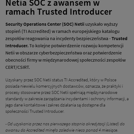
Netia SOC z awansem w
ramach Trusted Introducer
Security Operations Center (SOC) Netii
uzyskało wyższy
stopień (TI Accredited) w ramach europejskiego katalogu
zespołów reagowania na incydenty bezpieczeństwa -
Trusted
Introducer.
To kolejne potwierdzenie rozwoju kompetencji
Netii w obszarze cyberbezpieczeństwa oraz potwierdzenie
obecności firmy w międzynarodowej społeczności zespołów
CERT/CSIRT.
Uzyskany przez SOC Netii status TI Accredited, który w Polsce
posiada niewielu komercyjnych dostawców, oznacza, że praktyki i
procesy stosowane przez SOC Netii spełniają międzynarodowe
standardy w zakresie zarządzania incydentami i ochrony informacji, a
jego dane kontaktowe i zakres działania są dostępne dla
społeczności Trusted Introducer.
-
Od uzyskania przez nas pierwszego stopnia akredytacji (Listed) do
awansu do Accredited minęło zaledwie nieco ponad 4 miesiące.