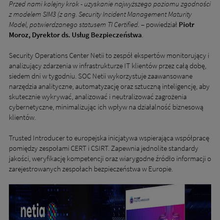
Przed nami kolejny krok - uzyskanie najwyższego poziomu zgodności
z modelem SIM3 (z ang. Security Incident Management Maturity
Model, potwierdzanego statusem TI Certified.
– powiedział
Piotr
Moroz, Dyrektor ds. Usług Bezpieczeństwa
.
Security Operations Center Netii to zespół ekspertów monitorujący i
analizujący zdarzenia w infrastrukturze IT klientów przez całą dobę,
siedem dni w tygodniu. SOC Netii wykorzystuje zaawansowane
narzędzia analityczne, automatyzację oraz sztuczną inteligencję, aby
skutecznie wykrywać, analizować i neutralizować zagrożenia
cybernetyczne, minimalizując ich wpływ na działalność biznesową
klientów.
Trusted Introducer to europejska inicjatywa wspierająca współpracę
pomiędzy zespołami CERT i CSIRT. Zapewnia jednolite standardy
jakości, weryfikację kompetencji oraz wiarygodne źródło informacji o
zarejestrowanych zespołach bezpieczeństwa w Europie.