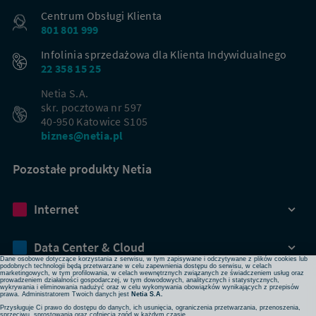
Centrum Obsługi Klienta
801 801 999
Infolinia sprzedażowa dla Klienta Indywidualnego
22 358 15 25
Netia S.A.
skr. pocztowa nr 597
40-950 Katowice S105
biznes@netia.pl
Pozostałe produkty Netia
Dbamy o Twoją prywatność
Internet
Używamy plików cookies lub podobnych technologii w celu zapewnienia Ci dostępu do serwisu,
usprawniania jego działania, profilowania i wyświetlania treści dopasowanych do Twoich potrzeb. W
każdej chwili możesz zmienić ustawienia plików cookies lub podobnych technologii poprzez zmianę
ustawień prywatności w przeglądarce bądź aplikacji, zmianę ustawień swojego konta w serwisie lub
zmianę swoich preferencji w zakładce Ustawienia cookies w stopce strony. Pamiętaj, że zmiana ta
Data Center & Cloud
może spowodować brak dostępu do niektórych funkcji serwisu.
Dane osobowe dotyczące korzystania z serwisu, w tym zapisywane i odczytywane z plików cookies lub
podobnych technologii będą przetwarzane w celu zapewnienia dostępu do serwisu, w celach
marketingowych, w tym profilowania, w celach wewnętrznych związanych ze świadczeniem usług oraz
prowadzeniem działalności gospodarczej, w tym dowodowych, analitycznych i statystycznych,
Bezpieczeństwo
wykrywania i eliminowania nadużyć oraz w celu wykonywania obowiązków wynikających z przepisów
prawa. Administratorem Twoich danych jest
Netia S.A.
Przysługuje Ci prawo do dostępu do danych, ich usunięcia, ograniczenia przetwarzania, przenoszenia,
sprzeciwu, sprostowania oraz cofnięcia zgód w każdym czasie.