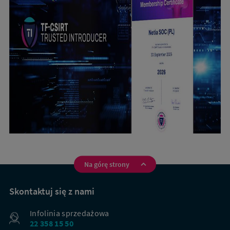
Na górę strony
Na
skróty
Skontaktuj się z nami
Infolinia sprzedażowa
22 358 15 50