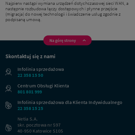
Najpierw nastąpi wymiana urządzeń dotychczasowej sieci WAN, a
następnie rozbudowa łączy dostępowych i płynne przejście
(migracja) do nowej technologii i świadczenie usług zgodnie z
podpisaną umową.
Na górę strony
Na
skróty
Skontaktuj się z nami
Infolinia sprzedażowa
22 358 15 50
Centrum Obsługi Klienta
801 801 999
Infolinia sprzedażowa dla Klienta Indywidualnego
22 358 15 25
Netia S.A.
skr. pocztowa nr 597
40-950 Katowice S105