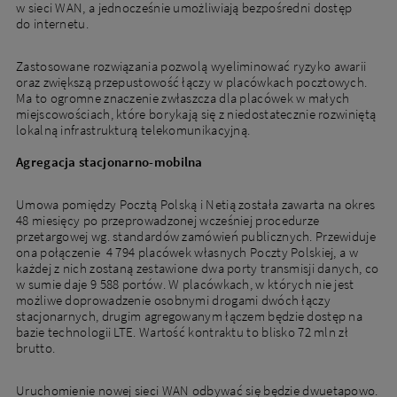
w sieci WAN, a jednocześnie umożliwiają bezpośredni dostęp
do internetu.
Zastosowane rozwiązania pozwolą wyeliminować ryzyko awarii
oraz zwiększą przepustowość łączy w placówkach pocztowych.
Ma to ogromne znaczenie zwłaszcza dla placówek w małych
miejscowościach, które borykają się z niedostatecznie rozwiniętą
lokalną infrastrukturą telekomunikacyjną.
Agregacja stacjonarno-mobilna
Umowa pomiędzy Pocztą Polską i Netią została zawarta na okres
48 miesięcy po przeprowadzonej wcześniej procedurze
przetargowej wg. standardów zamówień publicznych. Przewiduje
ona połączenie 4 794 placówek własnych Poczty Polskiej, a w
każdej z nich zostaną zestawione dwa porty transmisji danych, co
w sumie daje 9 588 portów. W placówkach, w których nie jest
możliwe doprowadzenie osobnymi drogami dwóch łączy
stacjonarnych, drugim agregowanym łączem będzie dostęp na
bazie technologii LTE. Wartość kontraktu to blisko 72 mln zł
brutto.
Uruchomienie nowej sieci WAN odbywać się będzie dwuetapowo.