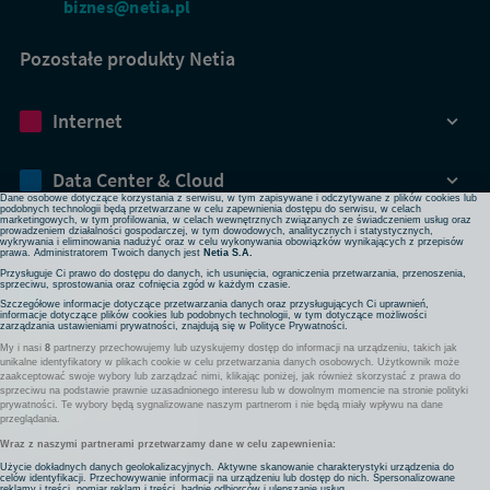
biznes@netia.pl
Pozostałe produkty Netia
Dbamy o Twoją prywatność
Internet
Używamy plików cookies lub podobnych technologii w celu zapewnienia Ci dostępu do serwisu,
usprawniania jego działania, profilowania i wyświetlania treści dopasowanych do Twoich potrzeb. W
każdej chwili możesz zmienić ustawienia plików cookies lub podobnych technologii poprzez zmianę
ustawień prywatności w przeglądarce bądź aplikacji, zmianę ustawień swojego konta w serwisie lub
zmianę swoich preferencji w zakładce Ustawienia cookies w stopce strony. Pamiętaj, że zmiana ta
Data Center & Cloud
może spowodować brak dostępu do niektórych funkcji serwisu.
Dane osobowe dotyczące korzystania z serwisu, w tym zapisywane i odczytywane z plików cookies lub
podobnych technologii będą przetwarzane w celu zapewnienia dostępu do serwisu, w celach
marketingowych, w tym profilowania, w celach wewnętrznych związanych ze świadczeniem usług oraz
prowadzeniem działalności gospodarczej, w tym dowodowych, analitycznych i statystycznych,
Bezpieczeństwo
wykrywania i eliminowania nadużyć oraz w celu wykonywania obowiązków wynikających z przepisów
prawa. Administratorem Twoich danych jest
Netia S.A.
Przysługuje Ci prawo do dostępu do danych, ich usunięcia, ograniczenia przetwarzania, przenoszenia,
sprzeciwu, sprostowania oraz cofnięcia zgód w każdym czasie.
Rozwiązania sieciowe
Szczegółowe informacje dotyczące przetwarzania danych oraz przysługujących Ci uprawnień,
informacje dotyczące plików cookies lub podobnych technologii, w tym dotyczące możliwości
zarządzania ustawieniami prywatności, znajdują się w
Polityce Prywatności
.
My i nasi
8
partnerzy przechowujemy lub uzyskujemy dostęp do informacji na urządzeniu, takich jak
Komunikacja
unikalne identyfikatory w plikach cookie w celu przetwarzania danych osobowych. Użytkownik może
zaakceptować swoje wybory lub zarządzać nimi, klikając poniżej, jak również skorzystać z prawa do
sprzeciwu na podstawie prawnie uzasadnionego interesu lub w dowolnym momencie na stronie polityki
prywatności. Te wybory będą sygnalizowane naszym partnerom i nie będą miały wpływu na dane
Pozostałe usługi
przeglądania.
Wraz z naszymi partnerami przetwarzamy dane w celu zapewnienia:
Użycie dokładnych danych geolokalizacyjnych. Aktywne skanowanie charakterystyki urządzenia do
celów identyfikacji. Przechowywanie informacji na urządzeniu lub dostęp do nich. Spersonalizowane
reklamy i treści, pomiar reklam i treści, badnie odbiorców i ulepszanie usług.