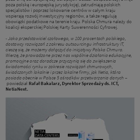
poza polską i europejską jurysdykcję), zatrudniają polskich
specjalistów i poprzez lokowanie centrów w całym kraju
wspierają rozwój inwestycyjny regionów, a także regulują
obowiązki podatkowe na terenie kraju. Polska Chmura należy do
koalicji eksperckiej Polskiej Karty Suwerenności Cyfrowej.
-
Jako przedstawiciel czołowego, w 100 procentach polskiego,
dostawcy rozwiązań z zakresu outsourcingu infrastruktury IT,
cieszę się, że możemy dołączyć do inicjatywy Polska Chmura.
Wierzę, że prowadzone przez nas wspólnie działania edukacyjne,
promocyjne oraz doradcze przyczynią się do zwiększenia
świadomości rynku w zakresie rozwiązań chmurowych,
świadczonych lokalnie i przez lokalne firmy, jak Netia, która
posiada obecnie w Polsce 5 ośrodków przetwarzania danych
–
powiedział
Rafał Bakalarz, Dyrektor Sprzedaży ds. ICT,
NetiaNext.