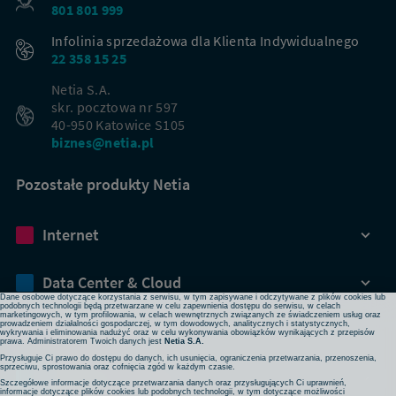
801 801 999
Infolinia sprzedażowa dla Klienta Indywidualnego
22 358 15 25
Netia S.A.
skr. pocztowa nr 597
40-950 Katowice S105
biznes@netia.pl
Pozostałe produkty Netia
Dbamy o Twoją prywatność
Internet
Używamy plików cookies lub podobnych technologii w celu zapewnienia Ci dostępu do serwisu,
usprawniania jego działania, profilowania i wyświetlania treści dopasowanych do Twoich potrzeb. W
każdej chwili możesz zmienić ustawienia plików cookies lub podobnych technologii poprzez zmianę
ustawień prywatności w przeglądarce bądź aplikacji, zmianę ustawień swojego konta w serwisie lub
zmianę swoich preferencji w zakładce Ustawienia cookies w stopce strony. Pamiętaj, że zmiana ta
Data Center & Cloud
może spowodować brak dostępu do niektórych funkcji serwisu.
Dane osobowe dotyczące korzystania z serwisu, w tym zapisywane i odczytywane z plików cookies lub
podobnych technologii będą przetwarzane w celu zapewnienia dostępu do serwisu, w celach
marketingowych, w tym profilowania, w celach wewnętrznych związanych ze świadczeniem usług oraz
prowadzeniem działalności gospodarczej, w tym dowodowych, analitycznych i statystycznych,
Bezpieczeństwo
wykrywania i eliminowania nadużyć oraz w celu wykonywania obowiązków wynikających z przepisów
prawa. Administratorem Twoich danych jest
Netia S.A.
Przysługuje Ci prawo do dostępu do danych, ich usunięcia, ograniczenia przetwarzania, przenoszenia,
sprzeciwu, sprostowania oraz cofnięcia zgód w każdym czasie.
Rozwiązania sieciowe
Szczegółowe informacje dotyczące przetwarzania danych oraz przysługujących Ci uprawnień,
informacje dotyczące plików cookies lub podobnych technologii, w tym dotyczące możliwości