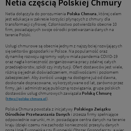
Netia częścią Polskiej Chmury
Netia dołączyła do porozumienia
Polska Chmura
, której celem
jest edukacja w zakresie korzyści płynących z chmury dla
transformacji cyfrowej. Członkostwo potwierdziło obecnie 10
firm, posiadających swoje ośrodki przetwarzania danych na
terenie Polski.
Usługi chmurowe są obecnie jednym z najszybciej rozwijających
się sektorów gospodarki w Polsce. Na popularność oraz
dynamikę rozwoju ogromny wpływ miała pandemia COVID-19
oraz nagła konieczność zorganizowania pracy zdalnej całych
przedsiębiorstw, szkół czy instytucji. Ofert dostawców jest wiele,
różnią się jednak doświadczeniem, możliwościami i poziomem
zabezpieczeń. Aby zwrócić uwagę na dostępne już od dawna,
doskonale dopracowane, wykorzystywane od lat, zarówno przez
firmy, jak i administrację publiczną rozwiązania, grupa polskich
dostawców usług chmurowych zawiązała
Polską Chmurę
(
).
https://polska-chmura.pl
Polska Chmura powstała z inicjatywy
Polskiego Związku
Ośrodków Przetwarzania Danych
i zrzesza firmy spełniające
odpowiednie warunki, m.in. posiadające centra danych na terenie
kraju (dzięki czemu nie zachodzi konieczność przesyłu danych
poza Unię Europejską czy Europejski Obszar Gospodarczy, a więc