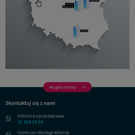
Na górę strony
Na
skróty
Skontaktuj się z nami
Infolinia sprzedażowa
22 358 15 50
Centrum Obsługi Klienta