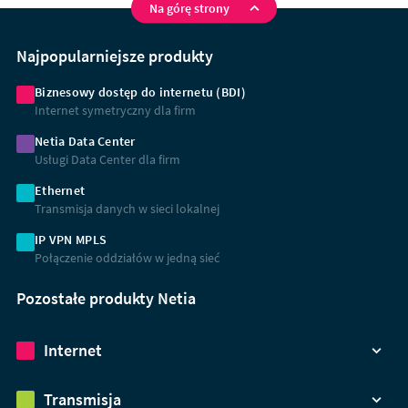
Na górę strony
Na
skróty
Najpopularniejsze produkty
Biznesowy dostęp do internetu (BDI)
Internet symetryczny dla firm
Netia Data Center
Usługi Data Center dla firm
Ethernet
Transmisja danych w sieci lokalnej
IP VPN MPLS
Połączenie oddziałów w jedną sieć
Pozostałe produkty Netia
Internet
Transmisja