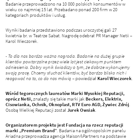
Badanie przeprowadzono na 10 000 polskich konsumentów w
wieku co najmniej 15 lat. Przebadano ponad 200 firm w 20
kategoriach produktów i usług.
Wyniki badania przedstawiono podczas uroczystej gali 27
kwietnia br. w Teatrze Sabat. Nagrodę odebrał PR Manager Netii –
Karol Wieczorek.
- To dla nas bardzo ważna nagroda. Badanie na dużej grupie
klientów powtarzalne przez wiele lat jest ciekawym punktem
odniesienia. Dobry wynik świadczy o tym, że dobrze wykonujemy
swoją pracę. Chcemy słuchać klientów, być bardzo blisko nich i
reagować na to, co do nas mówią
– powiedział
Karol Wieczorek
.
Wśród tegorocznych laureatów Marki Wysokiej Reputacji,
oprócz Netii,
znalazły się takie marki jak
Beckers, Elektrix,
Cisowianka, Ochnik, Oknoplast, RTV Euro AGD, Żywiec Zdrój
.
Osobą Wielkiej Reputacji został
Jurek Owsiak
.
Organizatorem projektu jest Fundacja na rzecz reputacji
marki „Premium Brand”
. Badania na ogólnopolskim panelu
Ariadna przeprowadza agencja Maison&Partners na podstawie