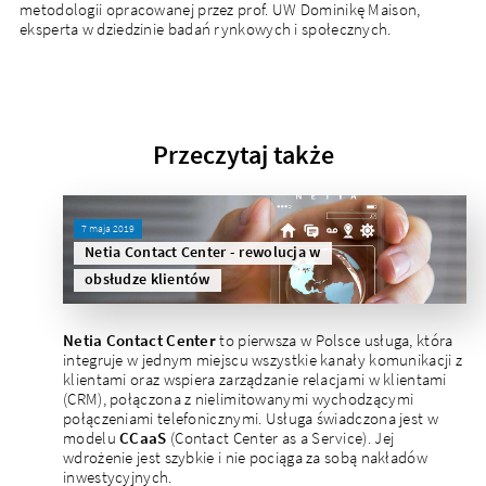
metodologii opracowanej przez prof. UW Dominikę Maison,
eksperta w dziedzinie badań rynkowych i społecznych.
Przeczytaj także
7 maja 2019
Netia Contact Center - rewolucja w
obsłudze klientów
Netia Contact Center
to pierwsza w Polsce usługa, która
integruje w jednym miejscu wszystkie kanały komunikacji z
klientami oraz wspiera zarządzanie relacjami w klientami
(CRM), połączona z nielimitowanymi wychodzącymi
połączeniami telefonicznymi. Usługa świadczona jest w
modelu
CCaaS
(Contact Center as a Service). Jej
wdrożenie jest szybkie i nie pociąga za sobą nakładów
inwestycyjnych.