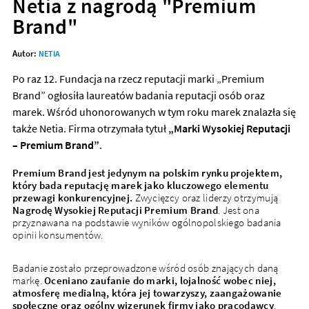
Netia z nagrodą "Premium
Brand"
Autor:
NETIA
Po raz 12. Fundacja na rzecz reputacji marki „Premium
Brand” ogłosiła laureatów badania reputacji osób oraz
marek. Wśród uhonorowanych w tym roku marek znalazła się
także Netia. Firma otrzymała tytuł
„Marki Wysokiej Reputacji
– Premium Brand”
.
Premium Brand jest jedynym na polskim rynku projektem,
który bada reputację marek jako kluczowego elementu
przewagi konkurencyjnej.
Zwycięzcy oraz liderzy otrzymują
Nagrodę Wysokiej Reputacji Premium Brand
. Jest ona
przyznawana na podstawie wyników ogólnopolskiego badania
opinii konsumentów.
Badanie zostało przeprowadzone wśród osób znających daną
markę.
Oceniano zaufanie do marki, lojalność wobec niej,
atmosferę medialną, która jej towarzyszy, zaangażowanie
społeczne oraz ogólny wizerunek firmy jako pracodawcy
.