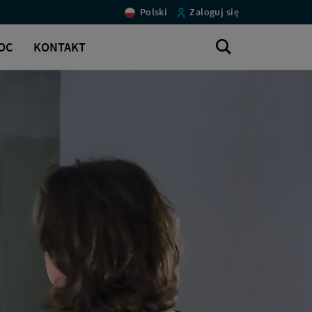
Polski
Zaloguj się
Szukaj
OC
KONTAKT
w
serwisie