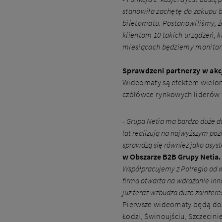
stanowiła zachętę do zakupu bi
biletomatu. Postanowiliśmy, 
klientom 10 takich urządzeń, 
miesiącach będziemy monitoro
Sprawdzeni partnerzy w akc
Wideomaty są efektem wielomi
czółówce rynkowych liderów w 
-
Grupa Netia ma bardzo duże do
lat realizują na najwyższym po
sprawdzą się również jako asys
w Obszarze B2B Grupy Netia.
Współpracujemy z Polregio od w
firma otwarta na wdrażanie inn
już teraz wzbudza duże zainte
Pierwsze wideomaty będą dos
Łodzi, Świnoujściu, Szczeci