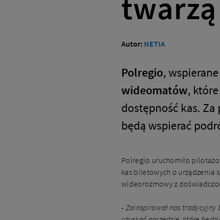
twarzą
Autor:
NETIA
Polregio
, wspierane
wideomatów
, któr
dostępność kas. Za
będą wspierać podr
Polregio uruchomiło pilotażo
kas biletowych o urządzenia
wideorozmowy z doświadczon
-
Zainspirował nas tradycyjny 
uzyskać narzędzie, które będz