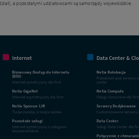
udział), a pozostałymi udziałowcami są samorządy wojewódzkie.
Internet
Data Center & Cl
Biznesowy Dostęp do Internetu
Netia Kolokacja
(BDI)
Przestrzeń pod serwery 
Internet symetryczny dla firm
center
Netia GigaNet
Netia Compute
Internet asymetryczny dla firm
Usługi chmurowe dla fir
Netia Sponsor LIR
Serwery Dedykowane
Twoje zasoby, a nasza opieka
Customizowane serwery d
Pozostałe usługi
Data Center
Internet symetryczny z usługami
Usługi Data Center dla fi
bezpieczeństwa
Połączenie z chmurami