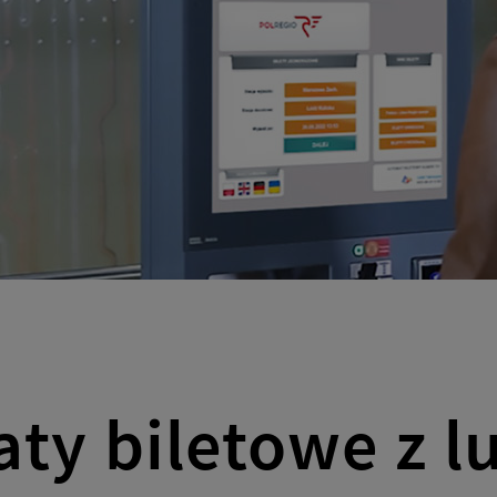
ne
jne
ty biletowe z l