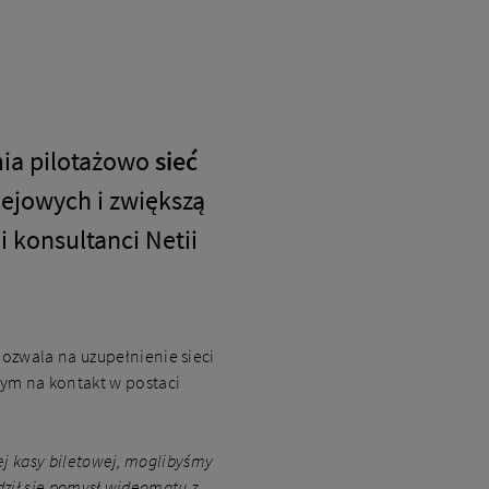
mia pilotażowo
sieć
lejowych i zwiększą
konsultanci Netii
ozwala na uzupełnienie sieci
ym na kontakt w postaci
ej kasy biletowej, moglibyśmy
dził się pomysł wideomatu z