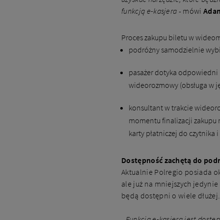
funkcją e-kasjera
- mówi
Adam
Proces zakupu biletu w wideom
podróżny samodzielnie wybie
pasażer dotyka odpowiedni p
wideorozmowy (obsługa w jęz
konsultant w trakcie wideor
momentu finalizacji zakupu n
karty płatniczej do czytnika 
Dostępność zachętą do pod
Aktualnie Polregio posiada o
ale już na mniejszych jedyni
będą dostępni o wiele dłużej
-
Funkcja e-kasjera jest dostęp