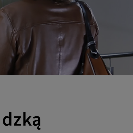
udzką