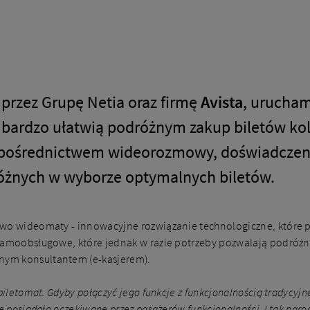
 przez Grupę Netia oraz firmę
Avista
, urucha
e bardzo ułatwią podróżnym zakup biletów ko
 pośrednictwem wideorozmowy, doświadczeni 
óżnych w wyborze optymalnych biletów.
wo wideomaty - innowacyjne rozwiązanie technologiczne, które p
 samoobsługowe, które jednak w razie potrzeby pozwalają podróżn
ym konsultantem (e-kasjerem).
biletomat. Gdyby połączyć jego funkcje z funkcjonalnością tradycyjn
ie posiadało oczekiwane przez pasażerów funkcjonalności. I tak naro