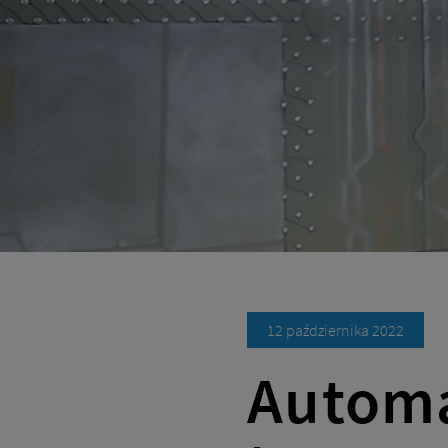
Netii
na
zintegrowa
usługi
komunikacy
dla
12 października 2022
firm.
Automa