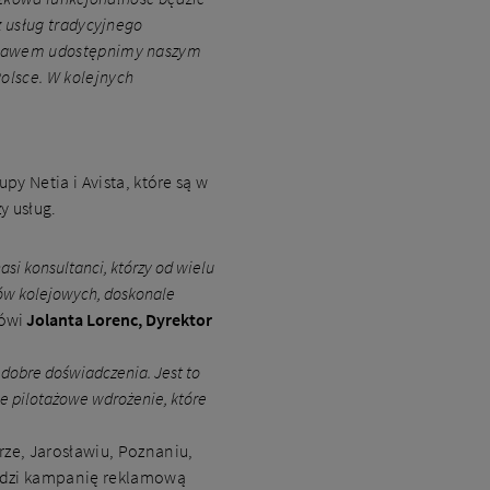
z usług tradycyjnego
niebawem udostępnimy naszym
olsce. W kolejnych
y Netia i Avista, które są w
y usług.
i konsultanci, którzy od wielu
ków kolejowych, doskonale
ówi
Jolanta Lorenc, Dyrektor
dobre doświadczenia. Jest to
e pilotażowe wdrożenie, które
ze, Jarosławiu, Poznaniu,
wadzi kampanię reklamową