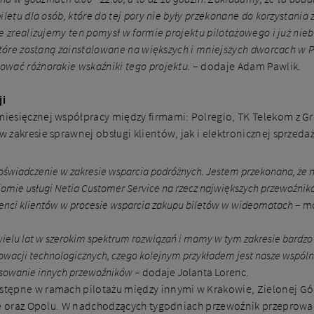
letu dla osób, które do tej pory nie były przekonane do korzystania 
że zrealizujemy ten pomysł w formie projektu pilotażowego i już 
które zostaną zainstalowane na większych i mniejszych dworcach w P
wać różnorakie wskaźniki tego projektu.
– dodaje Adam Pawlik.
ji
esięcznej współpracy między firmami: Polregio, TK Telekom z Grup
zakresie sprawnej obsługi klientów, jak i elektronicznej sprzedaż
świadczenie w zakresie wsparcia podróżnych. Jestem przekonana, że nas
ziomie usługi Netia Customer Service na rzecz największych przewoźni
tenci klientów w procesie wsparcia zakupu biletów w wideomatach
– m
ielu lat w szerokim spektrum rozwiązań i mamy w tym zakresie bardzo 
owacji technologicznych, czego kolejnym przykładem jest nasze wspóln
resowanie innych przewoźników
– dodaje Jolanta Lorenc.
tępne w ramach pilotażu między innymi w Krakowie, Zielonej Gór
nie oraz Opolu. W nadchodzących tygodniach przewoźnik przepro