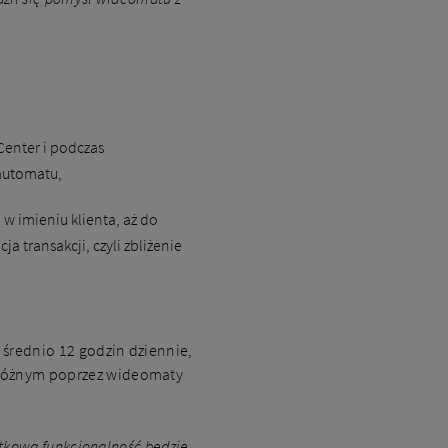
Center i podczas
 automatu,
w imieniu klienta, aż do
a transakcji, czyli zbliżenie
 średnio 12 godzin dziennie,
odróżnym poprzez wideomaty
datkowa funkcjonalność będzie