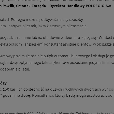
 Pawlik, Członek Zarządu - Dyrektor Handlowy POLREGIO S.A.
atach Polregio może się odbywać na trzy sposoby:
ra i nabywa bilet tak, jak w klasycznym biletomacie,
rzycisk na ekranie lub na obudowie wideomatu i łączy się z Contact 
yku polskim i angielskim) konsultant asystuje klientowi w obsłudze
ozmowy przejmuje zdalnie pulpit automatu biletowego i obsługuje go 
ajbardziej optymalnego biletu (klientowi pozostanie jedynie finalizacj
i odebranie biletu).
róży
k. 150 kas. Ich dostępność na dużych i ruchliwych dworcach wynosi
e 7 godzin na dobę. Konsultanci, którzy będą mogli asystować p
.
na w godzinach 6:00 - 22:00, a to aż 16 godzin. Zakładamy, że ta do