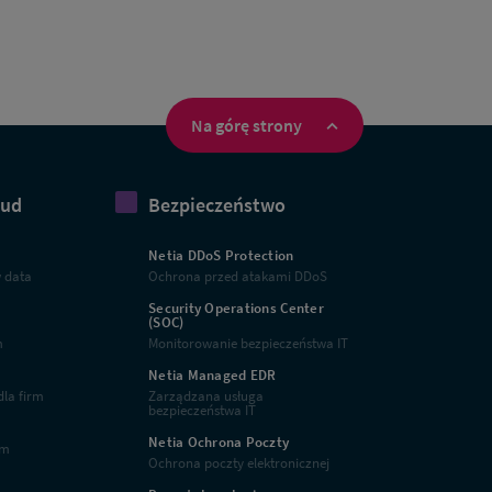
Na górę strony
oud
Bezpieczeństwo
Netia DDoS Protection
w data
Ochrona przed atakami DDoS
Security Operations Center
(SOC)
m
Monitorowanie bezpieczeństwa IT
Netia Managed EDR
la firm
Zarządzana usługa
bezpieczeństwa IT
Netia Ochrona Poczty
rm
Ochrona poczty elektronicznej