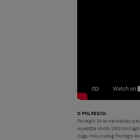
O POLREGIO:
Polregio SA to największy pa
wyjeżdża około 1500 pociągów
ciągu roku z usług Polregio 