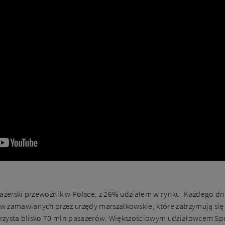
sażerski przewoźnik w Polsce, z 26% udziałem w rynku. Każdego dni
 zamawianych przez urzędy marszałkowskie, które zatrzymują się
korzysta blisko 70 mln pasażerów. Większościowym udziałowcem Spó