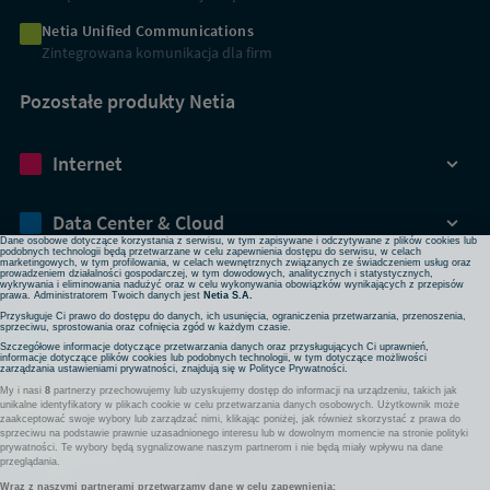
Netia Unified Communications
Zintegrowana komunikacja dla firm
Pozostałe produkty Netia
Dbamy o Twoją prywatność
Internet
Używamy plików cookies lub podobnych technologii w celu zapewnienia Ci dostępu do serwisu,
usprawniania jego działania, profilowania i wyświetlania treści dopasowanych do Twoich potrzeb. W
każdej chwili możesz zmienić ustawienia plików cookies lub podobnych technologii poprzez zmianę
ustawień prywatności w przeglądarce bądź aplikacji, zmianę ustawień swojego konta w serwisie lub
zmianę swoich preferencji w zakładce Ustawienia cookies w stopce strony. Pamiętaj, że zmiana ta
Data Center & Cloud
może spowodować brak dostępu do niektórych funkcji serwisu.
Dane osobowe dotyczące korzystania z serwisu, w tym zapisywane i odczytywane z plików cookies lub
podobnych technologii będą przetwarzane w celu zapewnienia dostępu do serwisu, w celach
marketingowych, w tym profilowania, w celach wewnętrznych związanych ze świadczeniem usług oraz
prowadzeniem działalności gospodarczej, w tym dowodowych, analitycznych i statystycznych,
Bezpieczeństwo
wykrywania i eliminowania nadużyć oraz w celu wykonywania obowiązków wynikających z przepisów
prawa. Administratorem Twoich danych jest
Netia S.A.
Przysługuje Ci prawo do dostępu do danych, ich usunięcia, ograniczenia przetwarzania, przenoszenia,
sprzeciwu, sprostowania oraz cofnięcia zgód w każdym czasie.
Rozwiązania sieciowe
Szczegółowe informacje dotyczące przetwarzania danych oraz przysługujących Ci uprawnień,
informacje dotyczące plików cookies lub podobnych technologii, w tym dotyczące możliwości
zarządzania ustawieniami prywatności, znajdują się w
Polityce Prywatności
.
My i nasi
8
partnerzy przechowujemy lub uzyskujemy dostęp do informacji na urządzeniu, takich jak
Komunikacja
unikalne identyfikatory w plikach cookie w celu przetwarzania danych osobowych. Użytkownik może
zaakceptować swoje wybory lub zarządzać nimi, klikając poniżej, jak również skorzystać z prawa do
sprzeciwu na podstawie prawnie uzasadnionego interesu lub w dowolnym momencie na stronie polityki
prywatności. Te wybory będą sygnalizowane naszym partnerom i nie będą miały wpływu na dane
Pozostałe usługi
przeglądania.
Wraz z naszymi partnerami przetwarzamy dane w celu zapewnienia: