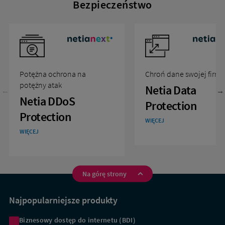
Bezpieczeństwo
Potężna ochrona na
Chroń dane swojej firmy
potężny atak
Netia Data
Netia DDoS
Protection
Protection
WIĘCEJ
WIĘCEJ
Na górę strony
Na
skróty
Najpopularniejsze produkty
Biznesowy dostęp do internetu (BDI)