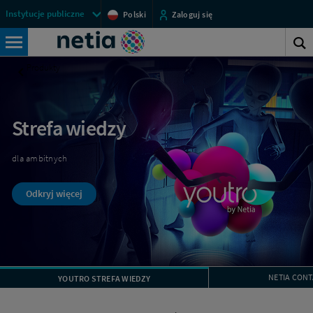
Cyberbezpieczeństwo
Menu
Instytucje publiczne
Polski
Zaloguj się
-
przestrzeni
Netia
usługi
klienckich
O
dla
Wyszukiwarka
w
instytucji
Produkty
publicznych
|
Biznes
Netia
Strefa wiedzy
dla ambitnych
Odkryj więcej
NETIA CONT
YOUTRO STREFA WIEDZY