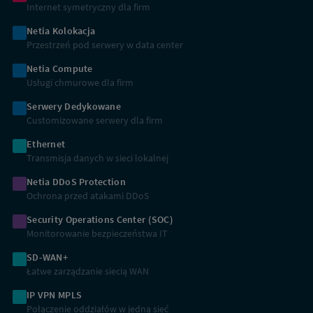
Internet symetryczny dla firm
Netia Kolokacja
Przestrzeń pod serwery w data center
Netia Compute
Usługi chmurowe dla firm
Serwery Dedykowane
Customizowane serwery dla firm
Ethernet
Transmisja danych w sieci lokalnej
Netia DDoS Protection
Ochrona przed atakami DDoS
Security Operations Center (SOC)
Monitorowanie bezpieczeństwa IT
SD-WAN+
Łatwe zarządzanie siecią WAN
IP VPN MPLS
Połączenie oddziałów w jedną sieć