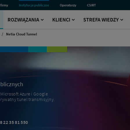
 firmy
Instytucje publiczne
Operatorzy
CSIRT
Przejdź
Przejdź
Przejdź
do
do
do
sekcji
sekcji
sekcji
ROZWIĄZANIA
KLIENCI
STREFA WIEDZY
dla
dla
Computer
Instytucji
Operatorów
Security
Publicznych
Incident
Netia Cloud Tunnel
Response
Team
blicznych
Microsoft Azure i Google
prywatny tunel transmisyjny.
8 22 35 81 550