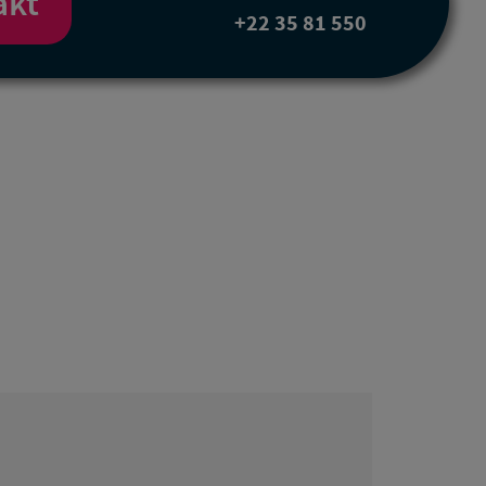
akt
+22 35 81 550