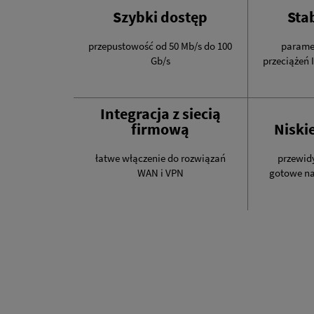
Szybki dostęp
Sta
przepustowość od 50 Mb/s do 100
paramet
Gb/s
przeciążeń 
Integracja z siecią
firmową
Niski
łatwe włączenie do rozwiązań
przewid
WAN i VPN
gotowe na