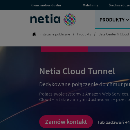
Cloud
Menu
Klienci indywidualni
Małe firmy
Średnie i duże
Przejdź
Przejdź
Przejdź
Tunnel
przestrzeni
Netia
do
do
do
-
klienckich
sekcji
sekcji
sekcji
PRODUKTY
chmura
Wyszukiwarka
dla
dla
dla
hybrydowa
Klientów
Małych
Średnich
|
Indywidualnych
Firm
i
Strona
Instytucje publiczne
Produkty
Data Center & Cloud
Biznes
Dużych
główna
Netia
Firm
Netia Cloud Tunnel
Dedykowane połączenie do chmur pu
Połącz swoje systemy z Amazon Web Services, 
Cloud – a także z innymi dostawcami – przez 
Zamów kontakt
lub zadzwoń
+4