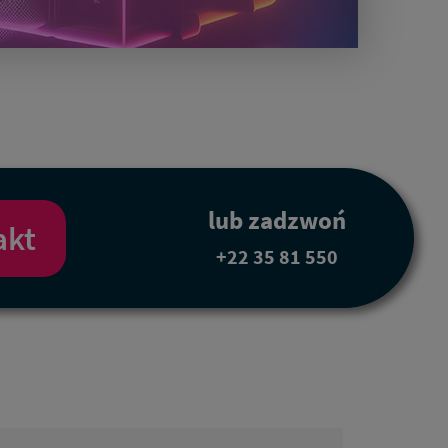
lub zadzwoń
akt
+22 35 81 550