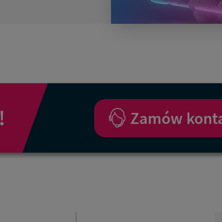
!
Zamów kont