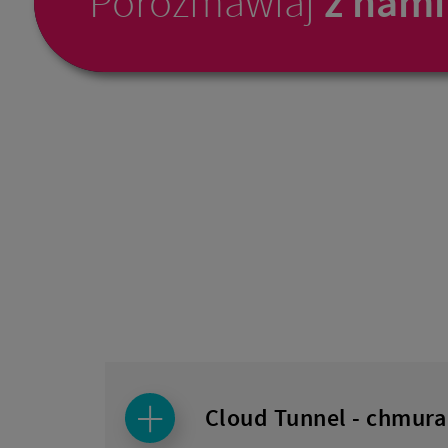
Porozmawiaj
z nami
Cloud Tunnel - chmur