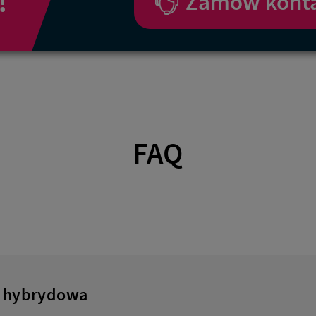
!
Zamów kont
FAQ
a hybrydowa