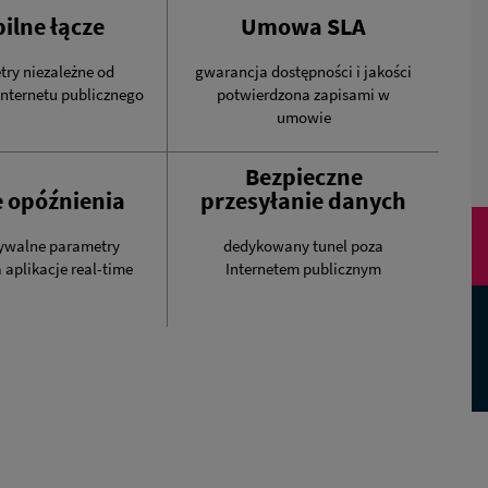
bilne łącze
Umowa SLA
ry niezależne od
gwarancja dostępności i jakości
Internetu publicznego
potwierdzona zapisami w
umowie
Bezpieczne
e opóźnienia
przesyłanie danych
ywalne parametry
dedykowany tunel poza
 aplikacje real-time
Internetem publicznym