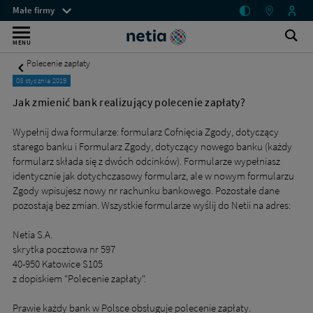
Jak
Menu
Małe firmy
zmienić
przestrzeni
Internet
bank
klienckich
Ot
Wyszukiwarka
MENU
realizujący
wy
bez
polecenie
Polecenie zapłaty
zapłaty?
limitu
03 stycznia 2019
-
dla
Małe
Jak zmienić bank realizujący polecenie zapłaty?
firmy
małych
-
Wypełnij dwa formularze: formularz Cofnięcia Zgody, dotyczący
firm
Netia
starego banku i Formularz Zgody, dotyczący nowego banku (każdy
–
formularz składa się z dwóch odcinków). Formularze wypełniasz
identycznie jak dotychczasowy formularz, ale w nowym formularzu
mobilny
Zgody wpisujesz nowy nr rachunku bankowego. Pozostałe dane
lub
pozostają bez zmian. Wszystkie formularze wyślij do Netii na adres:
stacjonarny
Netia S.A.
skrytka pocztowa nr 597
40-950 Katowice S105
z dopiskiem "Polecenie zapłaty".
Prawie każdy bank w Polsce obsługuje polecenie zapłaty.