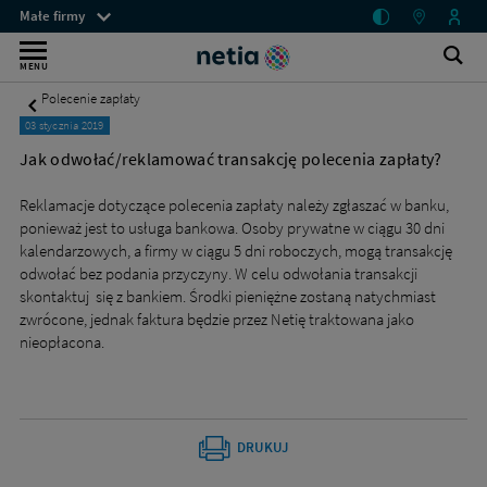
Jak
Menu
Małe firmy
odwołać/reklamować
przestrzeni
Internet
transakcję
klienckich
Ot
Wyszukiwarka
MENU
polecenia
wy
bez
zapłaty?
Polecenie zapłaty
-
limitu
03 stycznia 2019
Małe
dla
firmy
Jak odwołać/reklamować transakcję polecenia zapłaty?
-
małych
Netia
Reklamacje dotyczące polecenia zapłaty należy zgłaszać w banku,
firm
ponieważ jest to usługa bankowa. Osoby prywatne w ciągu 30 dni
–
kalendarzowych, a firmy w ciągu 5 dni roboczych, mogą transakcję
odwołać bez podania przyczyny. W celu odwołania transakcji
mobilny
skontaktuj się z bankiem. Środki pieniężne zostaną natychmiast
lub
zwrócone, jednak faktura będzie przez Netię traktowana jako
stacjonarny
nieopłacona.
DRUKUJ