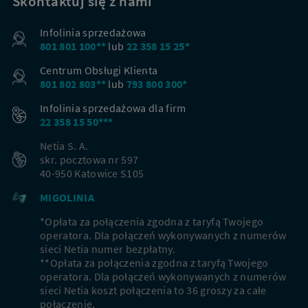
Skontaktuj się z nami
Infolinia sprzedażowa
801 801 100**
lub
22 358 15 25*
Centrum Obsługi Klienta
801 802 803**
lub
793 800 300*
Infolinia sprzedażowa dla firm
22 358 15 50***
Netia S. A.
skr. pocztowa nr 597
40-950 Katowice S105
MIGOLINIA
*Opłata za połączenia zgodna z taryfą Twojego
operatora. Dla połączeń wykonywanych z numerów
sieci Netia numer bezpłatny.
**Opłata za połączenia zgodna z taryfą Twojego
operatora. Dla połączeń wykonywanych z numerów
sieci Netia koszt połączenia to 36 groszy za całe
połączenie.