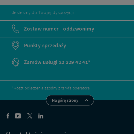
Przejdź
do
Jesteśmy do Twojej dyspozycji:
oferty
dla
obecnych
Zostaw numer - oddzwonimy
klientów
Punkty sprzedaży
Zamów usługi 22 329 42 41*
*Koszt połączenia zgodny z taryfą operatora.
Na górę strony