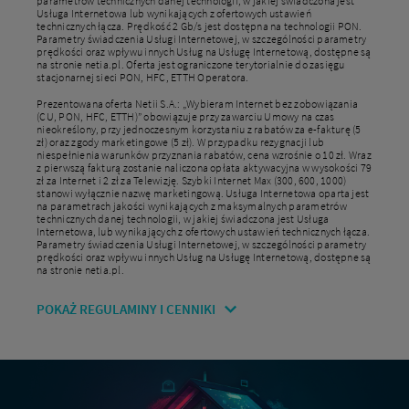
parametrów technicznych danej technologii, w jakiej świadczona jest
Usługa Internetowa lub wynikających z ofertowych ustawień
technicznych łącza. Prędkość 2 Gb/s jest dostępna na technologii PON.
Parametry świadczenia Usługi Internetowej, w szczególności parametry
prędkości oraz wpływu innych Usług na Usługę Internetową, dostępne są
na stronie netia.pl. Oferta jest ograniczone terytorialnie do zasięgu
stacjonarnej sieci PON, HFC, ETTH Operatora.
Prezentowana oferta Netii S.A.: „Wybieram Internet bez zobowiązania
(CU, PON, HFC, ETTH)” obowiązuje przy zawarciu Umowy na czas
nieokreślony, przy jednoczesnym korzystaniu z rabatów za e-fakturę (5
zł) oraz zgody marketingowe (5 zł). W przypadku rezygnacji lub
niespełnienia warunków przyznania rabatów, cena wzrośnie o 10 zł. Wraz
z pierwszą fakturą zostanie naliczona opłata aktywacyjna w wysokości 79
zł za Internet i 2 zł za Telewizję. Szybki Internet Max (300, 600, 1000)
stanowi wyłącznie nazwę marketingową. Usługa Internetowa oparta jest
na parametrach jakości wynikających z maksymalnych parametrów
technicznych danej technologii, w jakiej świadczona jest Usługa
Internetowa, lub wynikających z ofertowych ustawień technicznych łącza.
Parametry świadczenia Usługi Internetowej, w szczególności parametry
prędkości oraz wpływu innych Usług na Usługę Internetową, dostępne są
na stronie netia.pl.
POKAŻ REGULAMINY I CENNIKI