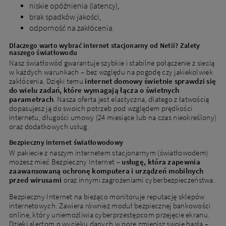
niskie opóźnienia (latency),
brak spadków jakości,
odporność na zakłócenia.
Dlaczego warto wybrać internet stacjonarny od Netii? Zalety
naszego światłowodu
Nasz światłowód gwarantuje szybkie i stabilne połączenie z siecią
w każdych warunkach – bez względu na pogodę czy jakiekolwiek
zakłócenia. Dzięki temu
internet domowy świetnie sprawdzi się
do wielu zadań, które wymagają łącza o świetnych
parametrach
. Nasza oferta jest elastyczna, dlatego z łatwością
dopasujesz ją do swoich potrzeb pod względem prędkości
internetu, długości umowy (24 miesiące lub na czas nieokreślony)
oraz dodatkowych usług.
Bezpieczny internet światłowodowy
W pakiecie z naszym internetem stacjonarnym (światłowodem)
możesz mieć Bezpieczny Internet –
usługę, która zapewnia
zaawansowaną ochronę komputera i urządzeń mobilnych
Nowi klienci
przed wirusami
oraz innymi zagrożeniami cyberbezpieczeństwa.
Bezpieczny Internet na bieżąco monitoruje reputację sklepów
Podaj adres, aby dopasować ofertę do Twojej
internetowych. Zawiera również moduł bezpiecznej bankowości
lokalizacji
online, który uniemożliwia cyberprzestępcom przejęcie ekranu.
Dzięki alertom o wycieku danych w porę zmienisz swoje hasła –