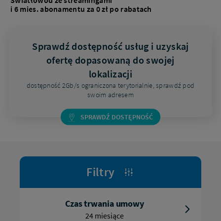
Światłowód ze streamingami
i 6 mies. abonamentu za 0 zł po rabatach
Sprawdź dostępność usług i uzyskaj
ofertę dopasowaną do swojej
lokalizacji
dostępność 2Gb/s ograniczona terytorialnie, sprawdź pod
swoim adresem
SPRAWDŹ DOSTĘPNOŚĆ
Filtry
Rozwiń
filtry
Czas trwania umowy
aby
24 miesiące
konfigurować