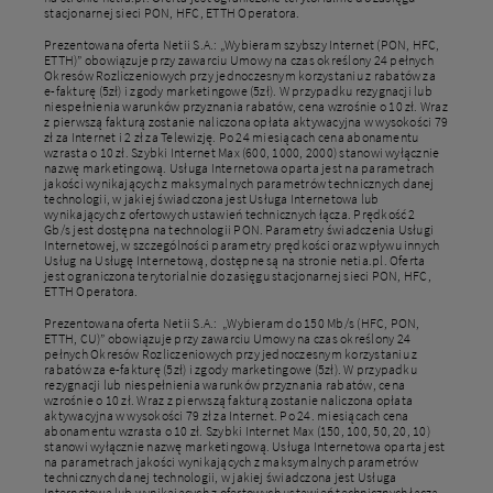
stacjonarnej sieci PON, HFC, ETTH Operatora.
Prezentowana oferta Netii S.A.: „Wybieram szybszy Internet (PON, HFC,
ETTH)” obowiązuje przy zawarciu Umowy na czas określony 24 pełnych
Okresów Rozliczeniowych przy jednoczesnym korzystaniu z rabatów za
e-fakturę (5zł) i zgody marketingowe (5zł). W przypadku rezygnacji lub
niespełnienia warunków przyznania rabatów, cena wzrośnie o 10 zł. Wraz
z pierwszą fakturą zostanie naliczona opłata aktywacyjna w wysokości 79
zł za Internet i 2 zł za Telewizję. Po 24 miesiącach cena abonamentu
wzrasta o 10 zł. Szybki Internet Max (600, 1000, 2000) stanowi wyłącznie
nazwę marketingową. Usługa Internetowa oparta jest na parametrach
jakości wynikających z maksymalnych parametrów technicznych danej
technologii, w jakiej świadczona jest Usługa Internetowa lub
wynikających z ofertowych ustawień technicznych łącza. Prędkość 2
Gb/s jest dostępna na technologii PON. Parametry świadczenia Usługi
Internetowej, w szczególności parametry prędkości oraz wpływu innych
Usług na Usługę Internetową, dostępne są na stronie netia.pl. Oferta
jest ograniczona terytorialnie do zasięgu stacjonarnej sieci PON, HFC,
ETTH Operatora.
Prezentowana oferta Netii S.A.: „Wybieram do 150 Mb/s (HFC, PON,
ETTH, CU)” obowiązuje przy zawarciu Umowy na czas określony 24
pełnych Okresów Rozliczeniowych przy jednoczesnym korzystaniu z
rabatów za e-fakturę (5zł) i zgody marketingowe (5zł). W przypadku
rezygnacji lub niespełnienia warunków przyznania rabatów, cena
wzrośnie o 10 zł. Wraz z pierwszą fakturą zostanie naliczona opłata
aktywacyjna w wysokości 79 zł za Internet. Po 24. miesiącach cena
abonamentu wzrasta o 10 zł. Szybki Internet Max (150, 100, 50, 20, 10)
stanowi wyłącznie nazwę marketingową. Usługa Internetowa oparta jest
na parametrach jakości wynikających z maksymalnych parametrów
technicznych danej technologii, w jakiej świadczona jest Usługa
Internetowa lub wynikających z ofertowych ustawień technicznych łącza.