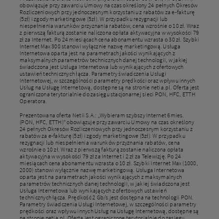
obowiązuje przy zawarciu Umowy na czas określony 24 pełnych Okresów
Rozliczeniowych przy jednoczesnym korzystaniu z rabatów za e-fakturę
(5zł) i zgody marketingowe (5zł). W przypadku rezygnacji lub
niespełnienia warunków przyznania rabatów, cena wzrośnie o 10 zł. Wraz
z pierwszą fakturą zostanie naliczona opłata aktywacyjna w wysokości 79
zł za Internet. Po 24 miesiącach cena abonamentu wzrasta o 30 zł. Szybki
Internet Max 300 stanowi wyłącznie nazwę marketingową. Usługa
Internetowa oparta jest na parametrach jakości wynikających z
maksymalnych parametrów technicznych danej technologii, w jakiej
świadczona jest Usługa Internetowa lub wynikających z ofertowych
ustawień technicznych łącza. Parametry świadczenia Usługi
Internetowej, w szczególności parametry prędkości oraz wpływu innych
Usług na Usługę Internetową, dostępne są na stronie netia.pl. Oferta jest
ograniczona terytorialnie do zasięgu stacjonarnej sieci PON, HFC, ETTH
Operatora.
Prezentowana oferta Netii S.A.: „Wybieram szybszy Internet 6mies.
(PON, HFC, ETTH)” obowiązuje przy zawarciu Umowy na czas określony
24 pełnych Okresów Rozliczeniowych przy jednoczesnym korzystaniu z
rabatów za e-fakturę (5zł) i zgody marketingowe (5zł). W przypadku
rezygnacji lub niespełnienia warunków przyznania rabatów, cena
wzrośnie o 10 zł. Wraz z pierwszą fakturą zostanie naliczona opłata
aktywacyjna w wysokości 79 zł za Internet i 2 zł za Telewizję. Po 24
miesiącach cena abonamentu wzrasta o 10 zł. Szybki Internet Max (1000,
2000) stanowi wyłącznie nazwę marketingową. Usługa Internetowa
oparta jest na parametrach jakości wynikających z maksymalnych
parametrów technicznych danej technologii, w jakiej świadczona jest
Usługa Internetowa lub wynikających z ofertowych ustawień
technicznych łącza. Prędkość 2 Gb/s jest dostępna na technologii PON.
Parametry świadczenia Usługi Internetowej, w szczególności parametry
prędkości oraz wpływu innych Usług na Usługę Internetową, dostępne są
na stronie netia.pl. Oferta jest ograniczone terytorialnie do zasięgu