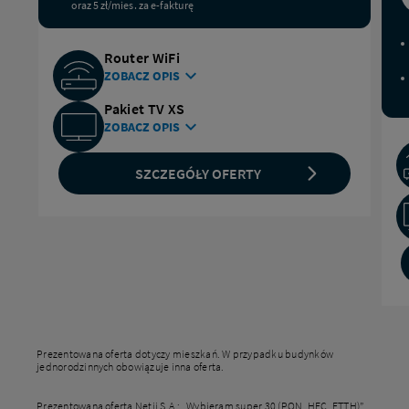
MB/S;
oraz 5 zł/mies. za e-fakturę
Router WiFi
ZOBACZ OPIS
CZYTAJ WIĘCEJ O ROUTERZE WIFI OD NETII
Pakiet TV XS
ZOBACZ OPIS
SZCZEGÓŁY OFERTY
Prezentowana oferta dotyczy mieszkań. W przypadku budynków
jednorodzinnych obowiązuje inna oferta.
Prezentowana oferta Netii S.A.: „Wybieram super 30 (PON, HFC, ETTH)”