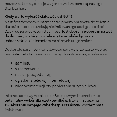
możesz automatycznie je wygenerować za pomocą naszego
Skarbca haseł.
Miejscowość
Kiedy warto wybrać światłowód od Netii?
Nasz światłowodowy internet stacjonarny sprawdza się świetnie
dla osób, które potrzebują nielimitowanego dostępu do sieci.
Ulica
Dzięki dużej prędkości i stabilności
jest dobrym wyborem nawet
do domów, w których wielu użytkowników łączy się
jednocześnie z internetem
na różnych urządzeniach.
Nr domu
Nr mieszkania
Doskonałe parametry światłowodu sprawiają, że warto wybrać
nasz internet stacjonarny do różnych zastosowań, a zwłaszcza:
gamingu,
DOPASUJ OFERTY
streamowania,
nauki i pracy zdalnej,
oglądania telewizji internetowej,
wideokonferencji czy pobierania dużych plików.
Obecni klienci
Internet domowy w pakiecie z Bezpiecznym Internetem to
Masz już usługi od Netii? Sprawdź ofertę dla obecnych
optymalny wybór dla użytkowników, którym zależy na
zwiększeniu swojego cyberbezpieczeństwa
. Wybierz nasz
klientów
światłowód!