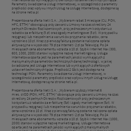
Parametry świadczenia Usługi Internetowej, w szczególności parametry
prędkości oraz wpływu innych Usług na Usługę Internetową, dostępne są
na stronie netia.pl
Prezentowana oferta Netii S.A.: „Wybieram rabat 3 miesiące (CU, PON,
HFC, ETTH)” obowiązują przy zawarciu Umowy na czas określony 24
pełnych Okresów Rozliczeniowych, przy jednoczesnym korzystaniu z
rabatów za e-fakturę (5 zł) oraz zgody marketingowe (5 zł). W przypadku
rezygnacji lub niespełnienia warunków przyznania rabatów, cena
wzrośnie o 10 zł. Wraz z pierwszą fakturą zostanie naliczona opłata
aktywacyjna w wysokości 79 zł za Internet i 2 zł za Telewizję. Po 24
miesiącach cena abonamentu wzrasta o 10 zł. Szybki Internet Max (300,
600, 1000, 2000) stanowi wyłącznie nazwę marketingową. Usługa
Internetowa oparta jest na parametrach jakości wynikających z
maksymalnych parametrów technicznych danej technologii, w jakiej
świadczona jest Usługa Internetowa lub wynikających z ofertowych
ustawień technicznych łącza. Prędkość 2 Gb/s jest dostępna na
technologii PON. Parametry świadczenia Usługi Internetowej, w
szczególności parametry prędkości oraz wpływu innych Usług na Usługę
Internetową, dostępne są na stronie netia.pl.
Prezentowana oferta Netii S.A.: „Wybieram szybszy Internet 6
mies. sVOD (PON, HFC, ETTH)” obowiązuje przy zawarciu Umowy na czas
określony 24 pełnych Okresów Rozliczeniowych przy jednoczesnym
korzystaniu z rabatów za e-fakturę (5zł) i zgody marketingowe (5zł). W
przypadku rezygnacji lub niespełnienia warunków przyznania rabatów,
cena wzrośnie o 10 zł. Wraz z pierwszą fakturą zostanie naliczona opłata
aktywacyjna w wysokości 79 zł za Internet i 2 zł za Telewizję. Po 24
miesiącach cena abonamentu wzrasta o 10 zł. Szybki Internet Max (1000,
2000) stanowi wyłącznie nazwę marketingową. Usługa Internetowa
oparta jest na parametrach jakości wynikających z maksymalnych