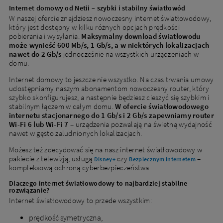
Internet domowy od Netii – szybki i stabilny światłowód
W naszej ofercie znajdziesz nowoczesny internet światłowodowy,
który jest dostępny w kilku różnych opcjach prędkości
pobierania i wysyłania.
Maksymalny download światłowodu
może wynieść 600 Mb/s, 1 Gb/s, a w niektórych lokalizacjach
nawet do 2 Gb/s
jednocześnie na wszystkich urządzeniach w
domu.
Internet domowy to jeszcze nie wszystko. Na czas trwania umowy
udostępniamy naszym abonamentom nowoczesny router, który
szybko skonfigurujesz, a następnie będziesz cieszyć się szybkim i
stabilnym łączem w całym domu.
W ofercie światłowodowego
internetu stacjonarnego do 1 Gb/s i 2 Gb/s zapewniamy router
Wi-Fi 6 lub Wi-Fi 7
– urządzenia pozwalają na świetną wydajność
nawet w gęsto zaludnionych lokalizacjach.
Możesz też zdecydować się na nasz internet światłowodowy w
pakiecie z telewizją, usługą
czy
–
Disney+
Bezpiecznym Internetem
kompleksową ochroną cyberbezpieczeństwa.
Dlaczego internet światłowodowy to najbardziej stabilne
rozwiązanie?
Internet światłowodowy to przede wszystkim:
prędkość symetryczna,