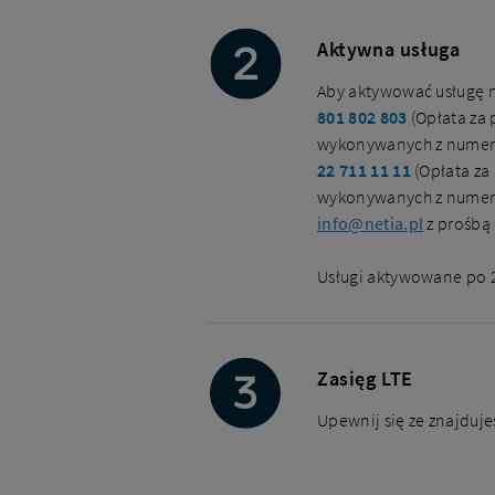
Aktywna usługa
Aby aktywować usługę n
801 802 803
(Opłata za 
wykonywanych z numerów 
22 711 11 11
(Opłata za
wykonywanych z numerów
info@netia.pl
z prośbą 
Usługi aktywowane po 2
Zasięg LTE
Upewnij się ze znajdujes