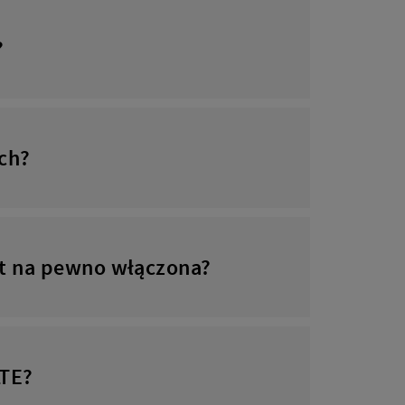
?
ch?
st na pewno włączona?
LTE?