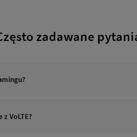
Często zadawane pytani
oamingu?
ie z VoLTE?