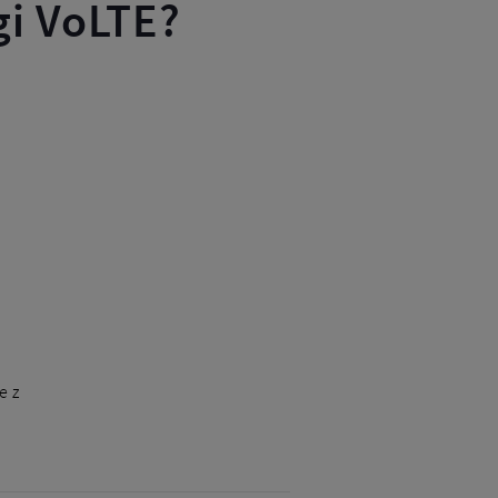
gi VoLTE?
e z