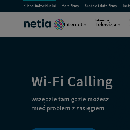
Menu
Netia
Klienci indywidualni
Małe firmy
Średnie i duże firmy
Inst
Przejdź
Przejdź
Przejdź
Prze
do
do
do
do
przestrzeni
Sprawdź
sekcji
sekcji
sekcji
sekc
Internet +
Internet
Telewizja
dla
dla
dla
dla
Wyszukiwarka
Klientów
Małych
Średnich
Insty
klienckich
Indywidualnych
Firm
i
Publ
ofertę
Dużych
Firm
internetu
mobilnego
Wi-Fi Calling
5G
wszędzie tam gdzie możesz
mieć problem z zasięgiem
z