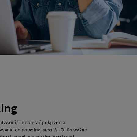
ling
 dzwonić i odbierać połączenia
owaniu do dowolnej sieci Wi-Fi. Co ważne
ć z tej usługi, nie musisz instalować