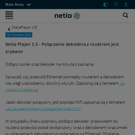
Netia
Menu
Małe firmy
Player
przestrzeni
Internet
1.5
klienckich
Ot
Wyszukiwarka
MENU
-
wy
bez
Połączenie
[NetiaPlayer 1.5]
dekodera
limitu
26 listopada 2018
z
dla
routerem
Netia Player 1.5 - Połączenie dekodera z routerem jest
jest
małych
zrywane
zrywane
firm
-
Odłącz router oraz dekoder na minutę z zasilania.
Małe
–
firmy
mobilny
Sprawdź, czy przewód Ethernet pomiędzy routerem a dekoderem
-
Netia
nie uległ uszkodzeniu, dociśnij wtyczki. Zapoznaj się z tematem
Jak
lub
podłączyć urządzenia?
stacjonarny
Jeżeli dekoder połączony jest poprzez WiFi zapoznaj się z tematem
Jak rozwiązać problemy z połączeniem przez Wi-Fi?
W przypadku braku poprawy podłącz dekoder przewodem do
routera (przewód został dostarczony wraz z dekoderem) oraz zmień
w ustawieniach dekodera typ połączenia na Ethernet. Działanie