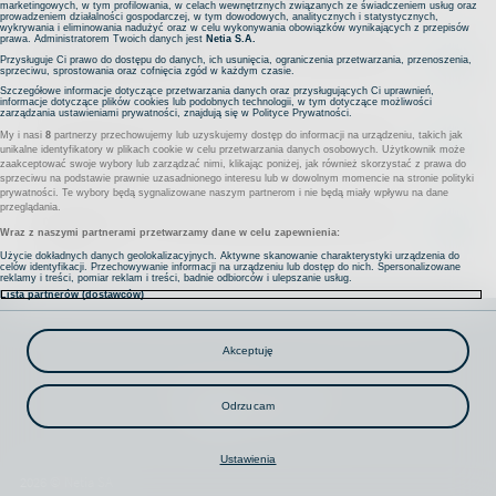
marketingowych, w tym profilowania, w celach wewnętrznych związanych ze świadczeniem usług oraz
prowadzeniem działalności gospodarczej, w tym dowodowych, analitycznych i statystycznych,
wykrywania i eliminowania nadużyć oraz w celu wykonywania obowiązków wynikających z przepisów
prawa. Administratorem Twoich danych jest
Netia S.A.
Netia Player 1.5 - Obraz na telewizorze zatrzymuje się
Przysługuje Ci prawo do dostępu do danych, ich usunięcia, ograniczenia przetwarzania, przenoszenia,
lub jest zniekształcony
sprzeciwu, sprostowania oraz cofnięcia zgód w każdym czasie.
Szczegółowe informacje dotyczące przetwarzania danych oraz przysługujących Ci uprawnień,
informacje dotyczące plików cookies lub podobnych technologii, w tym dotyczące możliwości
zarządzania ustawieniami prywatności, znajdują się w
Polityce Prywatności
.
Netia Player 1.5 - Menu uruchamia się ale na program
My i nasi
8
partnerzy przechowujemy lub uzyskujemy dostęp do informacji na urządzeniu, takich jak
się nie wyświetla
unikalne identyfikatory w plikach cookie w celu przetwarzania danych osobowych. Użytkownik może
zaakceptować swoje wybory lub zarządzać nimi, klikając poniżej, jak również skorzystać z prawa do
sprzeciwu na podstawie prawnie uzasadnionego interesu lub w dowolnym momencie na stronie polityki
prywatności. Te wybory będą sygnalizowane naszym partnerom i nie będą miały wpływu na dane
przeglądania.
Netia Player 1.5 - Mam na ekranie komunikat o braku
sygnału
Wraz z naszymi partnerami przetwarzamy dane w celu zapewnienia:
Użycie dokładnych danych geolokalizacyjnych. Aktywne skanowanie charakterystyki urządzenia do
celów identyfikacji. Przechowywanie informacji na urządzeniu lub dostęp do nich. Spersonalizowane
reklamy i treści, pomiar reklam i treści, badnie odbiorców i ulepszanie usług.
Lista partnerów (dostawców)
Na
skróty
Kontakt
Komunikaty
Nota prawna
Polityka prywatności
Akceptuję
Projekty współfinansowane przez UE
Regulacja EOG
Ustawienia
Odrzucam
Ustawienia
Pozostałe
2026 © Netia SA