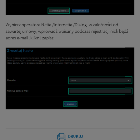
Wybierz operatora Netia /Internetia /Dialog- w zależności od
zawartej umowy, wprowadź wpisany podczas rejestracji nick bądź
adres e-mail, kliknij zapisz.
DRUKUJ