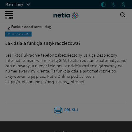
Jak
Menu
Małe firmy
działa
przestrzeni
Internet
funkcja
klienckich
Ot
Wyszukiwarka
MENU
antykradzieżowa?
wy
bez
-
Funkcje dodatkowe usługi
Małe
limitu
22 listopada 2018
firmy
dla
-
Jak działa funkcja antykradzieżowa?
Netia
małych
Jeśli ktoś ukradnie telefon zabezpieczony usługą Bezpieczny
firm
Internet i zmieni w nim kartę SIM, telefon zostanie automatycznie
zablokowany, a numer telefonu złodzieja zostanie zgłoszony na
–
numer awaryjny klienta. Ta funkcja działa automatycznie po
mobilny
aktywowaniu jej przez Netia Online pod adresem
https://netiaonline.pl/bezpieczny_internet
lub
stacjonarny
DRUKUJ