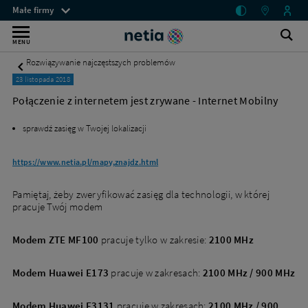
Połączenie
Menu
Małe firmy
z
przestrzeni
Internet
internetem
klienckich
Ot
Wyszukiwarka
MENU
jest
wy
bez
zrywane
Rozwiązywanie najczęstszych problemów
-
limitu
23 listopada 2018
Internet
dla
Mobilny
Połączenie z internetem jest zrywane - Internet Mobilny
-
małych
Małe
sprawdź zasięg w Twojej lokalizacji
firm
firmy
-
–
Netia
https://www.netia.pl/mapy,znajdz.html
mobilny
Pamiętaj, żeby zweryfikować zasięg dla technologii, w której
lub
pracuje Twój modem
stacjonarny
Modem ZTE MF100
pracuje tylko w zakresie:
2100 MHz
Modem Huawei E173
pracuje w zakresach:
2100 MHz / 900 MHz
Modem Huawei E3131
pracuje w zakresach:
2100 MHz / 900