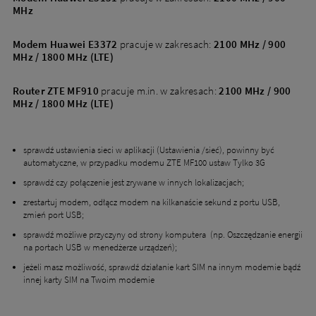
MHz
Modem Huawei E3372
pracuje w zakresach:
2100 MHz / 900
MHz / 1800 MHz (LTE)
Router ZTE MF910
pracuje m.in. w zakresach:
2100 MHz / 900
MHz / 1800 MHz (LTE)
sprawdź ustawienia sieci w aplikacji (Ustawienia /sieć), powinny być
automatyczne, w przypadku modemu ZTE MF100 ustaw Tylko 3G
sprawdź czy połączenie jest zrywane w innych lokalizacjach;
zrestartuj modem, odłącz modem na kilkanaście sekund z portu USB,
zmień port USB;
sprawdź możliwe przyczyny od strony komputera (np. Oszczędzanie energii
na portach USB w menedżerze urządzeń);
jeżeli masz możliwość, sprawdź działanie kart SIM na innym modemie bądź
innej karty SIM na Twoim modemie