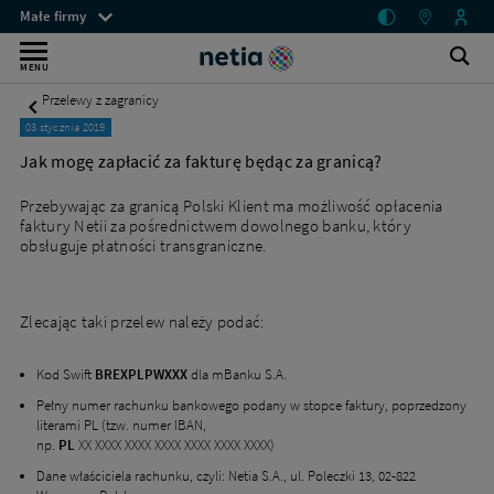
Jak
Menu
Małe firmy
mogę
przestrzeni
Netia
zapłacić
klienckich
Ot
Wyszukiwarka
MENU
za
wy
fakturę
Przelewy z zagranicy
będąc
03 stycznia 2019
za
granicą?
Jak mogę zapłacić za fakturę będąc za granicą?
-
Małe
Przebywając za granicą Polski Klient ma możliwość opłacenia
firmy
faktury Netii za pośrednictwem dowolnego banku, który
-
obsługuje płatności transgraniczne.
Netia
Zlecając taki przelew należy podać:
Kod Swift
BREXPLPWXXX
dla mBanku S.A.
Pełny numer rachunku bankowego podany w stopce faktury, poprzedzony
literami PL (tzw. numer IBAN,
np.
PL
XX XXXX XXXX XXXX XXXX XXXX XXXX)
Dane właściciela rachunku, czyli: Netia S.A., ul. Poleczki 13, 02-822