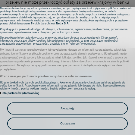
przelew nie może przekroczyć opłaty za przelew krajowy w banku
może spowodować brak dostępu do niektórych funkcji serwisu.
Klienta.
Dane osobowe dotyczące korzystania z serwisu, w tym zapisywane i odczytywane z plików cookies lub
podobnych technologii będą przetwarzane w celu zapewnienia dostępu do serwisu, w celach
marketingowych, w tym profilowania, w celach wewnętrznych związanych ze świadczeniem usług oraz
prowadzeniem działalności gospodarczej, w tym dowodowych, analitycznych i statystycznych,
wykrywania i eliminowania nadużyć oraz w celu wykonywania obowiązków wynikających z przepisów
prawa. Administratorem Twoich danych jest
Netia S.A.
Przysługuje Ci prawo do dostępu do danych, ich usunięcia, ograniczenia przetwarzania, przenoszenia,
sprzeciwu, sprostowania oraz cofnięcia zgód w każdym czasie.
DRUKUJ
Szczegółowe informacje dotyczące przetwarzania danych oraz przysługujących Ci uprawnień,
informacje dotyczące plików cookies lub podobnych technologii, w tym dotyczące możliwości
zarządzania ustawieniami prywatności, znajdują się w
Polityce Prywatności
.
My i nasi
8
partnerzy przechowujemy lub uzyskujemy dostęp do informacji na urządzeniu, takich jak
unikalne identyfikatory w plikach cookie w celu przetwarzania danych osobowych. Użytkownik może
zaakceptować swoje wybory lub zarządzać nimi, klikając poniżej, jak również skorzystać z prawa do
Czy odpowiedź była przydatna?
sprzeciwu na podstawie prawnie uzasadnionego interesu lub w dowolnym momencie na stronie polityki
prywatności. Te wybory będą sygnalizowane naszym partnerom i nie będą miały wpływu na dane
przeglądania.
Czy
TAK
NIE
Wraz z naszymi partnerami przetwarzamy dane w celu zapewnienia:
odpowiedź
Użycie dokładnych danych geolokalizacyjnych. Aktywne skanowanie charakterystyki urządzenia do
była
celów identyfikacji. Przechowywanie informacji na urządzeniu lub dostęp do nich. Spersonalizowane
reklamy i treści, pomiar reklam i treści, badnie odbiorców i ulepszanie usług.
przydatna?
Lista partnerów (dostawców)
Na
skróty
Kontakt
Komunikaty
Nota prawna
Polityka prywatności
Akceptuję
Projekty współfinansowane przez UE
Regulacja EOG
Ustawienia
Odrzucam