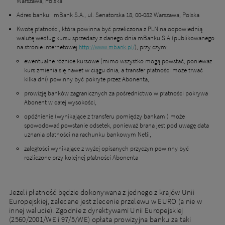
Warszawa, Polska
Adres banku: mBank S.A., ul. Senatorska 18, 00-082 Warszawa, Polska
Kwotę płatności, która powinna być przeliczona z PLN na odpowiednią
walutę według kursu sprzedaży z danego dnia mBanku S.A.(publikowanego
na stronie internetowej
), przy czym:
http://www.mbank.pl/
ewentualne różnice kursowe (mimo wszystko mogą powstać, ponieważ
kurs zmienia się nawet w ciągu dnia, a transfer płatności może trwać
kilka dni) powinny być pokryte przez Abonenta,
prowizję banków zagranicznych za pośrednictwo w płatności pokrywa
Abonent w całej wysokości,
opóźnienie (wynikające z transferu pomiędzy bankami) może
spowodować powstanie odsetek, ponieważ brana jest pod uwagę data
uznania płatności na rachunku bankowym Netii,
zaległości wynikające z wyżej opisanych przyczyn powinny być
rozliczone przy kolejnej płatności Abonenta
Jeżeli płatność będzie dokonywana z jednego z krajów Unii
Dbamy o Twoją prywatność
Europejskiej, zalecane jest zlecenie przelewu w EURO (a nie w
Używamy plików cookies lub podobnych technologii w celu zapewnienia Ci dostępu do serwisu,
innej walucie). Zgodnie z dyrektywami Unii Europejskiej
usprawniania jego działania, profilowania i wyświetlania treści dopasowanych do Twoich potrzeb. W
każdej chwili możesz zmienić ustawienia plików cookies lub podobnych technologii poprzez zmianę
(2560/2001/WE i 97/5/WE) opłata prowizyjna banku za taki
ustawień prywatności w przeglądarce bądź aplikacji, zmianę ustawień swojego konta w serwisie lub
zmianę swoich preferencji w zakładce Ustawienia cookies w stopce strony. Pamiętaj, że zmiana ta