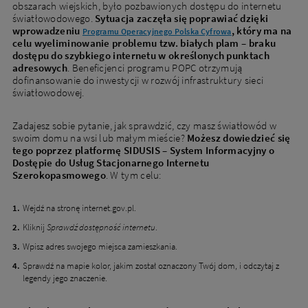
obszarach wiejskich, było pozbawionych dostępu do internetu
światłowodowego.
Sytuacja zaczęła się poprawiać dzięki
wprowadzeniu
, który ma na
Programu Operacyjnego Polska Cyfrowa
celu wyeliminowanie problemu tzw. białych plam – braku
dostępu do szybkiego internetu w określonych punktach
adresowych
. Beneficjenci programu POPC otrzymują
dofinansowanie do inwestycji w rozwój infrastruktury sieci
światłowodowej.
Zadajesz sobie pytanie, jak sprawdzić, czy masz światłowód w
swoim domu na wsi lub małym mieście?
Możesz dowiedzieć się
tego poprzez platformę SIDUSIS – System Informacyjny o
Dostępie do Usług Stacjonarnego Internetu
Szerokopasmowego
. W tym celu:
Wejdź na stronę internet.gov.pl.
Kliknij
Sprawdź dostępność internetu
.
Wpisz adres swojego miejsca zamieszkania.
Sprawdź na mapie kolor, jakim został oznaczony Twój dom, i odczytaj z
legendy jego znaczenie.