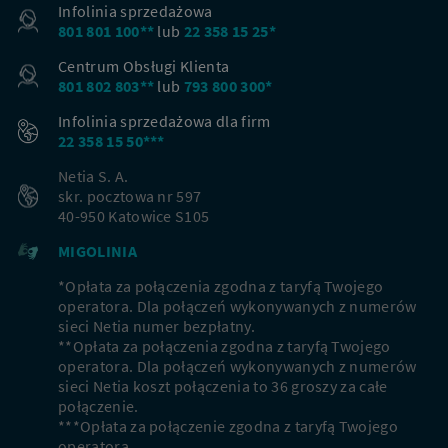
Infolinia sprzedażowa
801 801 100**
lub
22 358 15 25*
Centrum Obsługi Klienta
801 802 803**
lub
793 800 300*
Nowi klienci
Infolinia sprzedażowa dla firm
22 358 15 50***
Podaj adres, aby dopasować ofertę do Twojej
lokalizacji
Netia S. A.
skr. pocztowa nr 597
40-950 Katowice S105
MIGOLINIA
Miejscowość
*Opłata za połączenia zgodna z taryfą Twojego
operatora. Dla połączeń wykonywanych z numerów
Ulica
sieci Netia numer bezpłatny.
**Opłata za połączenia zgodna z taryfą Twojego
operatora. Dla połączeń wykonywanych z numerów
Nr domu
Nr mieszkania
sieci Netia koszt połączenia to 36 groszy za całe
połączenie.
***Opłata za połączenie zgodna z taryfą Twojego
operatora.