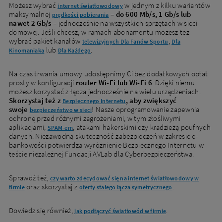
Możesz wybrać
w jednym z kilku wariantów
internet światłowodowy
maksymalnej
–
do 600 Mb/s, 1 Gb/s lub
prędkości pobierania
nawet 2 Gb/s
– jednocześnie na wszystkich sprzętach w sieci
domowej. Jeśli chcesz, w ramach abonamentu możesz też
wybrać pakiet kanałów
,
telewizyjnych Dla Fanów Sportu
Dla
lub
.
Kinomaniaka
Dla Każdego
Na czas trwania umowy udostępnimy Ci bez dodatkowych opłat
prosty w konfiguracji
router Wi-Fi lub Wi-Fi 6
. Dzięki niemu
możesz korzystać z łącza jednocześnie na wielu urządzeniach.
Skorzystaj też z
, aby zwiększyć
Bezpiecznego Internetu
swoje
! Nasze oprogramowanie zapewnia
bezpieczeństwo w sieci
ochronę przed różnymi zagrożeniami, w tym złośliwymi
aplikacjami,
, atakami hakerskimi czy kradzieżą poufnych
SPAM-em
danych. Niezawodną skuteczność zabezpieczeń w zakresie e-
bankowości potwierdza wyróżnienie Bezpiecznego Internetu w
teście niezależnej Fundacji AVLab dla Cyberbezpieczeństwa.
Sprawdź też,
czy warto zdecydować się na internet światłowodowy w
oraz skorzystaj z
.
firmie
oferty stałego łącza symetrycznego
Dowiedz się również,
.
jak podłączyć światłowód w firmie