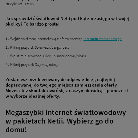
przykład u nas.
Jak sprawdzić światłowód Netii pod kątem zasięgu w Twojej
okolicy? To bardzo proste:
Wejdź na stronę internetową z ofertą naszego
.
internetu stacjonarnego
Kliknij przycisk
Sprawdź dostępność
.
Wpisz miejscowość, ulicę i numer domu/bloku.
Kliknij przycisk
Dopasuj oferty
.
Zostaniesz przekierowany do odpowiedniej, najlepiej
dopasowanej do twojego miejsca zamieszkania oferty.
Możesz też skontaktować się z naszym doradcą – pomoże ci
w wyborze idealnej oferty
.
Megaszybki internet światłowodowy
w pakietach Netii. Wybierz go do
domu!