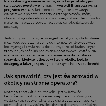
Niebieskie wypełnienie oznacza, że w Twojej okolicy jest
światłowód powstały w ramach inwestycji finansowanych z
programu POPC
. Kliknij menu po lewej stronie w
Usługi
Internetowe
, a po chwili zobaczysz listę operatorów, którzy
oferują usługę internetu światłowodowego. Możesz też sprawdzić
maksymalną przepustowość łącza oraz dane kontaktowe do
dostawcy.
Jeśli odczytasz z mapy, że zasięg jest teoretyczny, wtedy istnieje
możliwość podłączenia domu do internetu światłowodowego,
lecz wymaga to wykonania dodatkowych robót budowlanych,
zgody innych osób lub poniesienia dodatkowych kosztów.
Na
mapie są też zaznaczone planowane inwestycje. Możesz
sprawdzić, kiedy światłowód w Twojej okolicy będzie
dostępny, a także jaką osiągnie maksymalną przepustowość
.
Jak sprawdzić, czy jest światłowód w
okolicy na stronie operatora?
Możesz też sprawdzić, czy w okolicy jest światłowód
bezpośrednio na stronie internetowej operatora. Zazwyczaj
wystarczy wpisać swój adres, a po chwili odczytać z mapy, czy
dom znajduje się w zasięgu sieci danego dostawcy – tak jest na