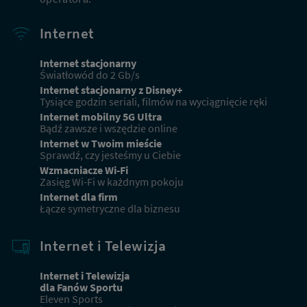
DOPASUJ OFERTY
Internet
Internet stacjonarny
Obecni klienci
Światłowód do 2 Gb/s
Internet stacjonarny z Disney+
Masz już usługi od Netii? Sprawdź ofertę dla obecnych
Tysiące godzin seriali, filmów na wyciągnięcie ręki
klientów
Internet mobilny 5G Ultra
Bądź zawsze i wszędzie online
Internet w Twoim mieście
Sprawdź, czy jesteśmy u Ciebie
Przejdź
do
Wzmacniacze Wi-Fi
oferty
Zasięg Wi-Fi w każdnym pokoju
dla
Internet dla firm
obecnych
Łącze symetryczne dla biznesu
klientów
Internet i Telewizja
Internet i Telewizja
dla Fanów Sportu
Eleven Sports