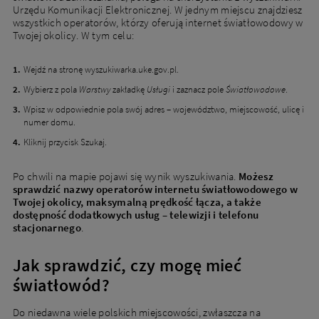
Urzędu Komunikacji Elektronicznej. W jednym miejscu znajdziesz
wszystkich operatorów, którzy oferują internet światłowodowy w
Twojej okolicy. W tym celu:
Wejdź na stronę wyszukiwarka.uke.gov.pl.
Wybierz z pola
Warstwy
zakładkę
Usługi
i zaznacz pole
Światłowodowe
.
Wpisz w odpowiednie pola swój adres – województwo, miejscowość, ulicę i
numer domu.
Kliknij przycisk Szukaj.
Po chwili na mapie pojawi się wynik wyszukiwania.
Możesz
sprawdzić nazwy operatorów internetu światłowodowego w
Twojej okolicy, maksymalną prędkość łącza, a także
dostępność dodatkowych usług – telewizji i telefonu
stacjonarnego
.
Jak sprawdzić, czy mogę mieć
światłowód?
Do niedawna wiele polskich miejscowości, zwłaszcza na