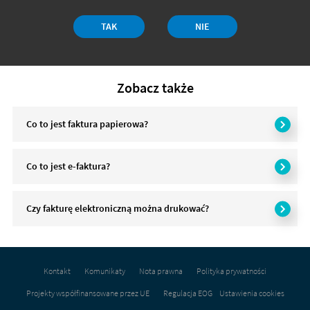
Czy
TAK
NIE
odpowiedź
była
przydatna?
Zobacz także
Co to jest faktura papierowa?
Co to jest e-faktura?
Czy fakturę elektroniczną można drukować?
Na
skróty
Kontakt
Komunikaty
Nota prawna
Polityka prywatności
Projekty współfinansowane przez UE
Regulacja EOG
Ustawienia cookies