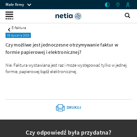
Czy
Menu
Małe firmy
możliwe
przestrzeni
Internet
jest
klienckich
Ot
Wyszukiwarka
MENU
jednoczesne
wy
bez
otrzymywanie
E-faktura
faktur
limitu
03 stycznia 2019
w
dla
formie
Czy możliwe jest jednoczesne otrzymywanie faktur w
papierowej
małych
formie papierowej i elektronicznej?
i
firm
elektronicznej?
Nie. Faktura wystawiana jest raz i może występować tylko w jednej
-
–
formie, papierowej bądź elektronicznej.
Małe
mobilny
firmy
-
lub
Netia
stacjonarny
DRUKUJ
Czy odpowiedź była przydatna?