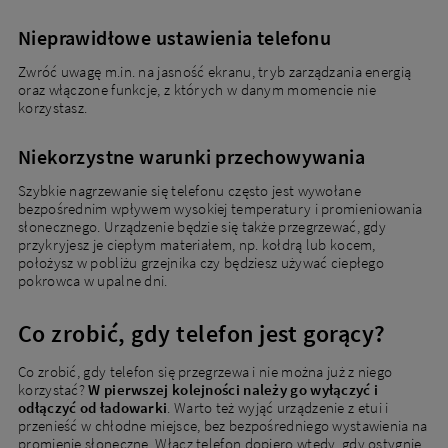
Nieprawidłowe ustawienia telefonu
Zwróć uwagę m.in. na jasność ekranu, tryb zarządzania energią
oraz włączone funkcje, z których w danym momencie nie
korzystasz.
Niekorzystne warunki przechowywania
Szybkie nagrzewanie się telefonu często jest wywołane
bezpośrednim wpływem wysokiej temperatury i promieniowania
słonecznego. Urządzenie będzie się także przegrzewać, gdy
przykryjesz je ciepłym materiałem, np. kołdrą lub kocem,
położysz w pobliżu grzejnika czy będziesz używać ciepłego
pokrowca w upalne dni.
Co zrobić, gdy telefon jest gorący?
Co zrobić, gdy telefon się przegrzewa i nie można już z niego
korzystać?
W pierwszej kolejności należy go wyłączyć i
odłączyć od ładowarki
. Warto też wyjąć urządzenie z etui i
przenieść w chłodne miejsce, bez bezpośredniego wystawienia na
promienie słoneczne. Włącz telefon dopiero wtedy, gdy ostygnie.