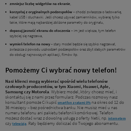
zmniejsz liczbę widgetów na ekranie
,
korzystaj z oryginalnych podzespołów
– chodzi zwłaszcza o ładowarkę,
kabel USB i słuchawki. Jeśli chcesz używać zamienników, wybieraj tylko
takie, które mają najbardziej zbliżone parametry do oryginału,
dopasuj jasność ekranu do otoczenia
– im jest większa, tym telefon
szybciej się nagrzewa,
wymień telefon na nowy
– stary model będzie się szybko nagrzewał,
zwłaszcza z powodu uszkodzeń podzespołów oraz zbyt słabych parametrów
do obsługi najnowszych aplikacji, filmów itp.
Pomożemy Ci wybrać nowy telefon!
Nasi klienci mogą wybierać spośród wielu telefonów
czołowych producentów, w tym Xiaomi, Huawei, Aple,
Samsung czy Motorola
. Wybierz model, który chcesz mieć, i
skontaktuj się z nami przez formularz. Podczas rozmowy nasz
konsultant pomoże Ci kupić
na okres od 12 do
smartfon z ratami 0%
36 miesięcy – bez pośrednictwa banku. Nie musisz mieć u nas
numeru telefonu ani pakietu telefonii komórkowej. Telefon
możesz dostać wraz z dowolną usługą z oferty Netii, np.
internetem
czy
. Raty będziemy doliczać do Twojego abonamentu.
telewizją