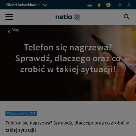
Menu
Telefon
Klienci indywidualni
A
się
przestrzeni
nagrzewa
Pomoc
Ot
klienckich
Wyszukiwarka
–
wy
-
co
Blog
zrobić
informacje
w
dla
takiej
Telefon się nagrzewa?
sytuacji?
klientów
|
Sprawdź, dlaczego oraz co
Netia.pl
zrobić w takiej sytuacji!
05 października 2023
Telefon się nagrzewa? Sprawdź, dlaczego oraz co zrobić w
takiej sytuacji!