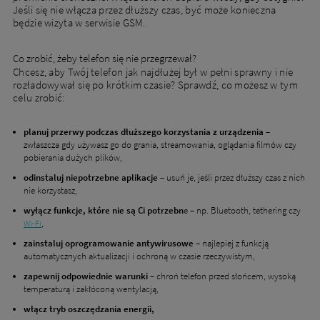
Jeśli się nie włącza przez dłuższy czas, być może konieczna
będzie wizyta w serwisie GSM.
Co zrobić, żeby telefon się nie przegrzewał?
Chcesz, aby Twój telefon jak najdłużej był w pełni sprawny i nie
rozładowywał się po krótkim czasie? Sprawdź, co możesz w tym
celu zrobić:
planuj przerwy podczas dłuższego korzystania z urządzenia
–
zwłaszcza gdy używasz go do grania, streamowania, oglądania filmów czy
pobierania dużych plików,
odinstaluj niepotrzebne aplikacje
– usuń je, jeśli przez dłuższy czas z nich
nie korzystasz,
wyłącz funkcje, które nie są Ci potrzebn
e – np. Bluetooth, tethering czy
,
Wi-Fi
zainstaluj oprogramowanie antywirusowe
–
najlepiej z funkcją
automatycznych aktualizacji i ochroną w czasie rzeczywistym,
zapewnij odpowiednie warunki –
chroń telefon przed słońcem, wysoką
temperaturą i zakłóconą wentylacją,
włącz tryb oszczędzania energii,