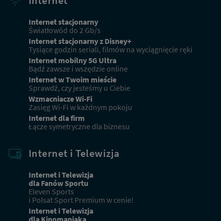
Internet
Internet stacjonarny
Światłowód do 2 Gb/s
Obecni klienci
Internet stacjonarny z Disney+
Tysiące godzin seriali, filmów na wyciągnięcie ręki
Masz już usługi od Netii? Sprawdź ofertę dla obecnych
Internet mobilny 5G Ultra
klientów
Bądź zawsze i wszędzie online
Internet w Twoim mieście
Sprawdź, czy jesteśmy u Ciebie
Wzmacniacze Wi-Fi
Przejdź
Zasięg Wi-Fi w każdnym pokoju
do
Internet dla firm
oferty
Łącze symetryczne dla biznesu
dla
obecnych
klientów
Internet i Telewizja
Internet i Telewizja
dla Fanów Sportu
Eleven Sports
i Polsat Sport Premium w cenie!
Internet i Telewizja
dla Kinomaniaka