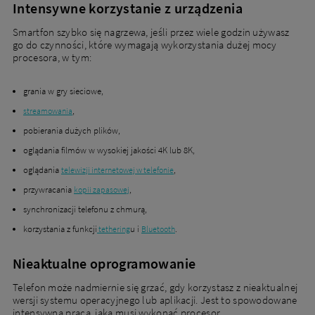
Intensywne korzystanie z urządzenia
Smartfon szybko się nagrzewa, jeśli przez wiele godzin używasz
go do czynności, które wymagają wykorzystania dużej mocy
procesora, w tym:
grania w gry sieciowe,
,
streamowania
pobierania dużych plików,
oglądania filmów w wysokiej jakości 4K lub 8K,
oglądania
,
telewizji internetowej w telefonie
przywracania
,
kopii zapasowej
synchronizacji telefonu z chmurą,
korzystania z funkcji
u i
.
tethering
Bluetooth
Nieaktualne oprogramowanie
Telefon może nadmiernie się grzać, gdy korzystasz z nieaktualnej
wersji systemu operacyjnego lub aplikacji. Jest to spowodowane
intensywną pracą, jaką musi wykonać procesor.