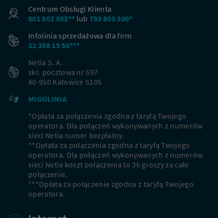
Centrum Obsługi Klienta
801 802 803**
lub
793 800 300*
Infolinia sprzedażowa dla firm
Nowi klienci
22 358 15 50***
Podaj adres, aby dopasować ofertę do Twojej
Netia S. A.
skr. pocztowa nr 597
lokalizacji
40-950 Katowice S105
MIGOLINIA
Miejscowość
*Opłata za połączenia zgodna z taryfą Twojego
operatora. Dla połączeń wykonywanych z numerów
sieci Netia numer bezpłatny.
Ulica
**Opłata za połączenia zgodna z taryfą Twojego
operatora. Dla połączeń wykonywanych z numerów
sieci Netia koszt połączenia to 36 groszy za całe
połączenie.
Nr domu
Nr mieszkania
***Opłata za połączenie zgodna z taryfą Twojego
operatora.
DOPASUJ OFERTY