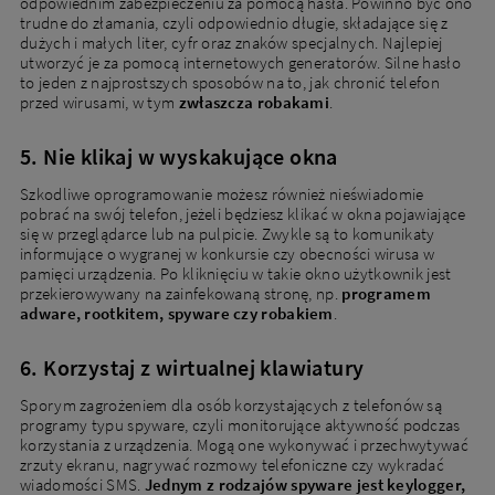
odpowiednim zabezpieczeniu za pomocą hasła. Powinno być ono
trudne do złamania, czyli odpowiednio długie, składające się z
dużych i małych liter, cyfr oraz znaków specjalnych. Najlepiej
utworzyć je za pomocą internetowych generatorów. Silne hasło
to jeden z najprostszych sposobów na to, jak chronić telefon
przed wirusami, w tym
zwłaszcza robakami
.
5. Nie klikaj w wyskakujące okna
Szkodliwe oprogramowanie możesz również nieświadomie
pobrać na swój telefon, jeżeli będziesz klikać w okna pojawiające
się w przeglądarce lub na pulpicie. Zwykle są to komunikaty
informujące o wygranej w konkursie czy obecności wirusa w
pamięci urządzenia. Po kliknięciu w takie okno użytkownik jest
przekierowywany na zainfekowaną stronę, np.
programem
adware, rootkitem, spyware czy robakiem
.
6. Korzystaj z wirtualnej klawiatury
Sporym zagrożeniem dla osób korzystających z telefonów są
programy typu spyware, czyli monitorujące aktywność podczas
korzystania z urządzenia. Mogą one wykonywać i przechwytywać
zrzuty ekranu, nagrywać rozmowy telefoniczne czy wykradać
wiadomości SMS.
Jednym z rodzajów spyware jest keylogger,