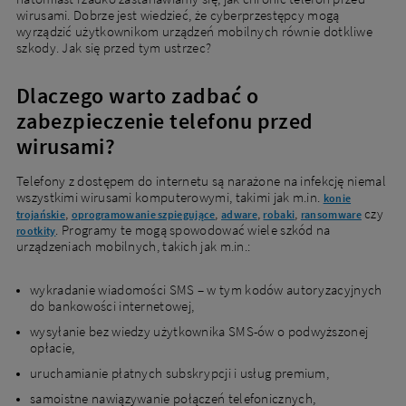
wirusami. Dobrze jest wiedzieć, że cyberprzestępcy mogą
wyrządzić użytkownikom urządzeń mobilnych równie dotkliwe
szkody. Jak się przed tym ustrzec?
Dlaczego warto zadbać o
zabezpieczenie telefonu przed
wirusami?
Telefony z dostępem do internetu są narażone na infekcję niemal
wszystkimi wirusami komputerowymi, takimi jak m.in.
konie
,
,
,
,
czy
trojańskie
oprogramowanie szpiegujące
adware
robaki
ransomware
. Programy te mogą spowodować wiele szkód na
rootkity
urządzeniach mobilnych, takich jak m.in.:
wykradanie wiadomości SMS – w tym kodów autoryzacyjnych
do bankowości internetowej,
wysyłanie bez wiedzy użytkownika SMS-ów o podwyższonej
opłacie,
uruchamianie płatnych subskrypcji i usług premium,
samoistne nawiązywanie połączeń telefonicznych,