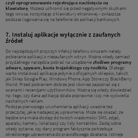
czyli oprogramowanie rejestrujące naciśnięcia na
klawiaturę
. Możesz uchronić się przed negatywnymi skutkami
tego wirusa, korzystając z klawiatury ekranowej – zwłaszcza
podczas logowania się na telefonie do aplikacji bankowych.
7. Instaluj aplikacje wyłącznie z zaufanych
źródeł
Do najczęstszych przyczyn infekcji telefonu wirusami należy
pobieranie aplikacji z niezaufanych witryn. Można wtedy zamiast
przydatnego narzędzia pobrać na urządzenie
złośliwe programy
adware, spyware, konia trojańskiego czy rootkita
. Dlatego
warto instalować aplikacje jedynie z oficjalnych sklepów, takich
jak Sklep Google Play, Windows Phone, App Store czy BlackBerry
World. Przed pobraniem dobrze jest również zapoznać się z
ocenami i recenzjami użytkowników. Można się wtedy dowiedzieć
np. tego, czy dana aplikacja działa poprawnie i czy nie wyświetla
nachalnych reklam.
Podczas pierwszego uruchamiania aplikacji uważnie też
przeczytaj, jakie nadajesz jej uprawnienia. Może się okazać, że
będzie ona miała dostęp do twoich wiadomości SMS, zdjęć,
aparatu, kamery, lokalizacji czy listy kontaktów. Zadaj sobie
wtedy pytanie, czy dany program faktycznie potrzebuje
określonego uprawnienia do prawidłowego działania. Istnieje