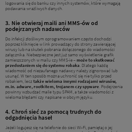
logowania się do banku czy innych systemów, które wymagają
podawania wrażliwych danych.
3. Nie otwieraj maili ani MMS-ów od
podejrzanych nadawców
Do infekcji złośliwym oprogramowaniem często dochodzi
poprzez kliknięcie w link prowadzący do strony zawierającej
wirusy lub na skutek pobrania dołączonego do wiadomości
załącznika. Niebezpieczne jest już samo wyświetlenie grafik
zamieszczonych w mailu czy MMS-ie –
może to skutkować
przedostaniem się do systemu robaka
. Dlatego każdą
wiadomość od niezaufanego nadawcy należy zignorować lub
usunąć. W ten sposób można uchronić się nie tylko przed
robakiem, lecz
także wieloma innymi rodzajami wirusów,
m.in. adware, rootkitem, trojanem czy spyware
. Podejrzenia
powinny wzbudzać maile typu SPAM, a także wiadomości z
wieloma błędami czy napisane w obcym języku.
4. Chroń sieć za pomocą trudnych do
odgadnięcia haseł
Jeżeli logujesz się na telefonie do sieci Wi-Fi, pamiętaj o jej