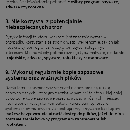
ryzyko, że nieświadomie pobrałeś
złośliwy program spyware,
adware czy rootkita
.
8. Nie korzystaj z potencjalnie
niebezpiecznych stron
Ryzyko infekcji telefonu wirusem jest znacznie wyższe w
przypadku korzystania ze stron o wątpliwej renomie, takich jak
np. serwisy pornograficzne czy o tematyce nielegalnych
interesów. Można wtedy pobrać różnego typu malware, np.
konie
trojańskie, adware, spyware, robaki czy ransomware
.
9. Wykonuj regularnie kopie zapasowe
systemu oraz ważnych plików
Dzięki temu zabezpieczysz się przed nieodwracalną utratą
cennych danych, które gromadzisz w pamięci telefonu. Najlepiej
utworzone kopie zapasowe przechowywać w różnych miejscach,
np. na pendrive, dysku komputera, karcie pamięci oraz w
systemach chmurowych. Zaniedbując wykonywanie backupów,
możesz bezpowrotnie utracić dostęp do plików, jeżeli telefon
zostanie zainfekowany programem ransmoware lub
rootkitem
.