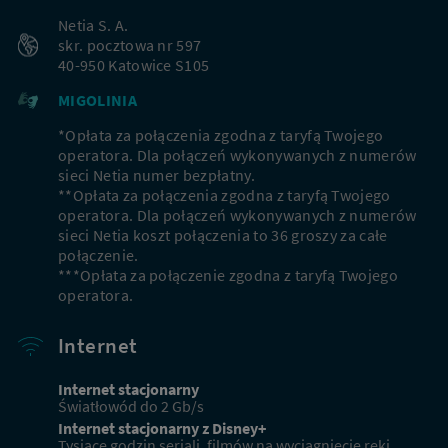
klientów
Netia S. A.
skr. pocztowa nr 597
40-950 Katowice S105
MIGOLINIA
*Opłata za połączenia zgodna z taryfą Twojego
operatora. Dla połączeń wykonywanych z numerów
sieci Netia numer bezpłatny.
**Opłata za połączenia zgodna z taryfą Twojego
operatora. Dla połączeń wykonywanych z numerów
sieci Netia koszt połączenia to 36 groszy za całe
połączenie.
***Opłata za połączenie zgodna z taryfą Twojego
operatora.
Internet
Internet stacjonarny
Światłowód do 2 Gb/s
Internet stacjonarny z Disney+
Tysiące godzin seriali, filmów na wyciągnięcie ręki