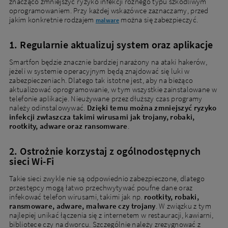
znacząco zmniejszyć ryzyko infekcji różnego typu szkodliwym
oprogramowaniem. Przy każdej wskazówce zaznaczamy, przed
jakim konkretnie rodzajem
można się zabezpieczyć.
malware
1. Regularnie aktualizuj system oraz aplikacje
Smartfon będzie znacznie bardziej narażony na ataki hakerów,
jeżeli w systemie operacyjnym będą znajdować się luki w
zabezpieczeniach. Dlatego tak istotne jest, aby na bieżąco
aktualizować oprogramowanie, w tym wszystkie zainstalowane w
telefonie aplikacje. Nieużywane przez dłuższy czas programy
należy odinstalowywać.
Dzięki temu można zmniejszyć ryzyko
infekcji zwłaszcza takimi wirusami jak trojany, robaki,
rootkity, adware oraz ransomware
.
2. Ostrożnie korzystaj z ogólnodostępnych
sieci Wi-Fi
Takie sieci zwykle nie są odpowiednio zabezpieczone, dlatego
przestępcy mogą łatwo przechwytywać poufne dane oraz
infekować telefon wirusami, takimi jak np.
rootkity, robaki,
ransmoware, adware, malware czy trojany
. W związku z tym
najlepiej unikać łączenia się z internetem w restauracji, kawiarni,
bibliotece czy na dworcu. Szczególnie należy zrezygnować z