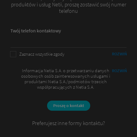
produktów i usług Netii, proszę zostawić swój numer
telefonu
Twój telefon kontaktowy
Zaznacz wszystkie zgody
ROZWIŃ
Informacja Netia S.A. o przetwarzaniu danych
ROZWIŃ
osobowych osób zainteresowanych usługami i
Nowi klienci
produktami Netia S.A./podmiotów trzecich
współpracujących z Netia S.A.
Podaj adres, aby dopasować ofertę do Twojej
lokalizacji
Proszę o kontakt
Preferujesz inne formy kontaktu?
Miejscowość