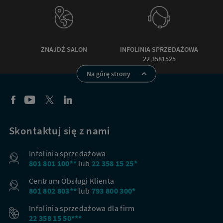
Ulica
Nr domu
Nr mieszkania
ZNAJDŹ SALON
INFOLINIA SPRZEDAŻOWA
22 3581525
Na górę strony
DOPASUJ OFERTY
Obecni klienci
Skontaktuj się z nami
Masz już usługi od Netii? Sprawdź ofertę dla obecnych
Infolinia sprzedażowa
klientów
801 801 100**
lub
22 358 15 25*
Centrum Obsługi Klienta
Przejdź
801 802 803**
lub
793 800 300*
do
oferty
Infolinia sprzedażowa dla firm
dla
22 358 15 50***
obecnych