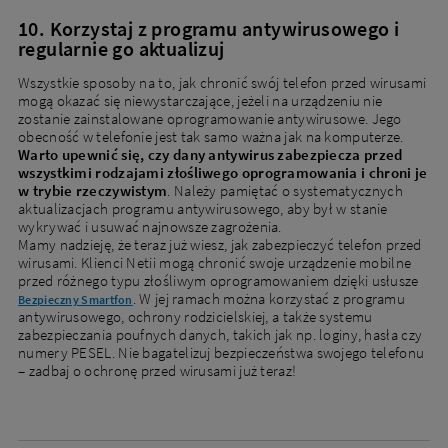
10. Korzystaj z programu antywirusowego i
regularnie go aktualizuj
Wszystkie sposoby na to, jak chronić swój telefon przed wirusami
mogą okazać się niewystarczające, jeżeli na urządzeniu nie
zostanie zainstalowane oprogramowanie antywirusowe. Jego
obecność w telefonie jest tak samo ważna jak na komputerze.
Warto upewnić się, czy dany antywirus zabezpiecza przed
wszystkimi rodzajami złośliwego oprogramowania i chroni je
w trybie rzeczywistym
. Należy pamiętać o systematycznych
aktualizacjach programu antywirusowego, aby był w stanie
wykrywać i usuwać najnowsze zagrożenia.
Mamy nadzieję, że teraz już wiesz, jak zabezpieczyć telefon przed
wirusami. Klienci Netii mogą chronić swoje urządzenie mobilne
przed różnego typu złośliwym oprogramowaniem dzięki usłusze
. W jej ramach można korzystać z programu
Bezpieczny Smartfon
antywirusowego, ochrony rodzicielskiej, a także systemu
zabezpieczania poufnych danych, takich jak np. loginy, hasła czy
numery PESEL. Nie bagatelizuj bezpieczeństwa swojego telefonu
– zadbaj o ochronę przed wirusami już teraz!