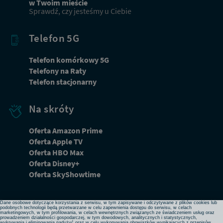
w Twoim mieście
Sprawdź, czy jesteśmy u Ciebie
Telefon 5G
Telefon komórkowy 5G
Telefony na Raty
Telefon stacjonarny
Na skróty
Oferta Amazon Prime
Oferta Apple TV
Oferta HBO Max
Dbamy o Twoją prywatność
Oferta Disney+
Używamy plików cookies lub podobnych technologii w celu zapewnienia Ci dostępu do serwisu,
Oferta SkyShowtime
usprawniania jego działania, profilowania i wyświetlania treści dopasowanych do Twoich potrzeb. W
każdej chwili możesz zmienić ustawienia plików cookies lub podobnych technologii poprzez zmianę
ustawień prywatności w przeglądarce bądź aplikacji, zmianę ustawień swojego konta w serwisie lub
zmianę swoich preferencji w zakładce Ustawienia cookies w stopce strony. Pamiętaj, że zmiana ta
może spowodować brak dostępu do niektórych funkcji serwisu.
Dane osobowe dotyczące korzystania z serwisu, w tym zapisywane i odczytywane z plików cookies lub
podobnych technologii będą przetwarzane w celu zapewnienia dostępu do serwisu, w celach
marketingowych, w tym profilowania, w celach wewnętrznych związanych ze świadczeniem usług oraz
prowadzeniem działalności gospodarczej, w tym dowodowych, analitycznych i statystycznych,
wykrywania i eliminowania nadużyć oraz w celu wykonywania obowiązków wynikających z przepisów