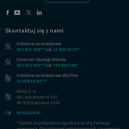
Skontaktuj się z nami
Infolinia sprzedażowa
801 801 100**
lub
22 358 15 25*
Centrum Obsługi Klienta
801 802 803**
lub
793 800 300*
Infolinia sprzedażowa dla firm
22 358 15 50***
Netia S. A.
skr. pocztowa nr 597
40-950 Katowice S105
MIGOLINIA
*Opłata za połączenia zgodna z taryfą Twojego
operatora. Dla połączeń wykonywanych z numerów