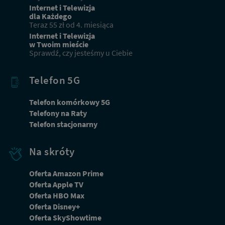
Internet i Telewizja
dla Każdego
Teraz 55 zł od 4. miesiąca
Internet i Telewizja
w Twoim mieście
Sprawdź, czy jesteśmy u Ciebie
Telefon 5G
Telefon komórkowy 5G
Telefony na Raty
Telefon stacjonarny
Na skróty
Oferta Amazon Prime
Oferta Apple TV
Oferta HBO Max
Dbamy o Twoją prywatność
Oferta Disney+
Używamy plików cookies lub podobnych technologii w celu zapewnienia Ci dostępu do serwisu,
Oferta SkyShowtime
usprawniania jego działania, profilowania i wyświetlania treści dopasowanych do Twoich potrzeb. W
każdej chwili możesz zmienić ustawienia plików cookies lub podobnych technologii poprzez zmianę