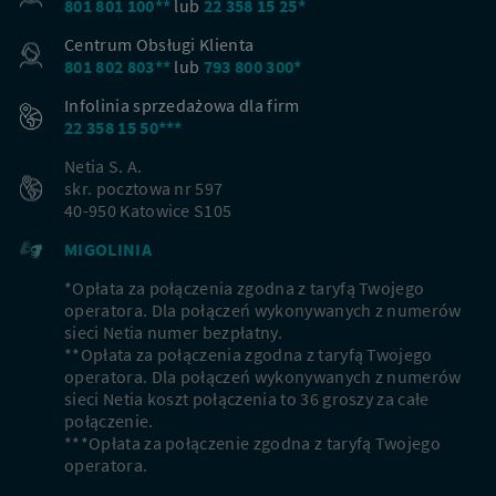
801 801 100**
lub
22 358 15 25*
Centrum Obsługi Klienta
801 802 803**
lub
793 800 300*
Infolinia sprzedażowa dla firm
22 358 15 50***
Netia S. A.
skr. pocztowa nr 597
40-950 Katowice S105
MIGOLINIA
*Opłata za połączenia zgodna z taryfą Twojego
operatora. Dla połączeń wykonywanych z numerów
sieci Netia numer bezpłatny.
**Opłata za połączenia zgodna z taryfą Twojego
operatora. Dla połączeń wykonywanych z numerów
sieci Netia koszt połączenia to 36 groszy za całe
połączenie.
***Opłata za połączenie zgodna z taryfą Twojego
operatora.