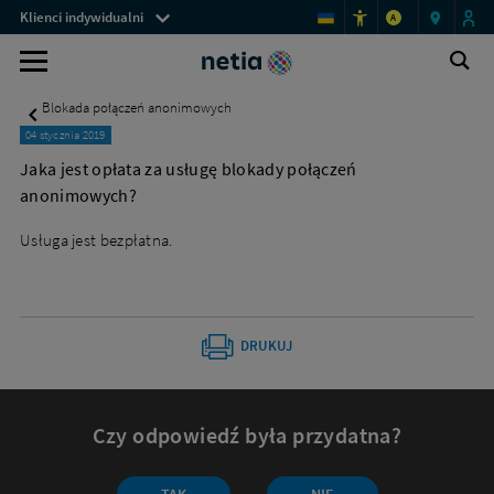
Menu
Jaka
Klienci indywidualni
A
jest
przestrzeni
opłata
Wybierz
Ot
klienckich
Wyszukiwarka
za
wy
jeden
usługę
Blokada połączeń anonimowych
blokady
z
połączeń
04 stycznia 2019
celów
anonimowych?
Jaka jest opłata za usługę blokady połączeń
-
kontaktu
anonimowych?
Netia
i
Usługa jest bezpłatna.
skontaktuj
się
z
DRUKUJ
nami,
aby
go
Czy odpowiedź była przydatna?
zrealizować.
Czy
TAK
NIE