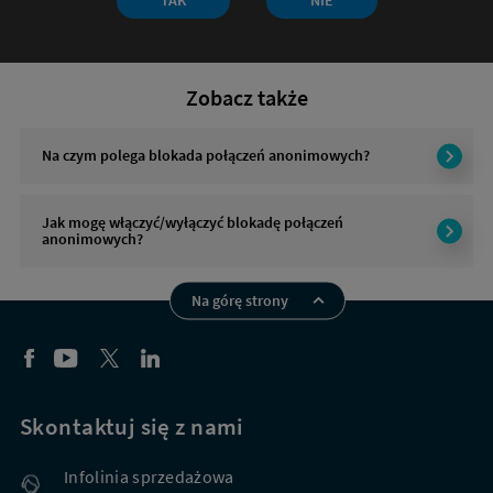
odpowiedź
była
przydatna?
Zobacz także
Na czym polega blokada połączeń anonimowych?
Jak mogę włączyć/wyłączyć blokadę połączeń
anonimowych?
Na górę strony
Skontaktuj się z nami
Infolinia sprzedażowa