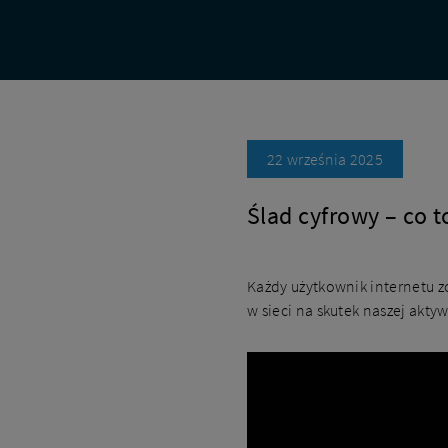
kanały
22 września 2025
Ślad cyfrowy – co t
Każdy użytkownik internetu z
w sieci na skutek naszej akty