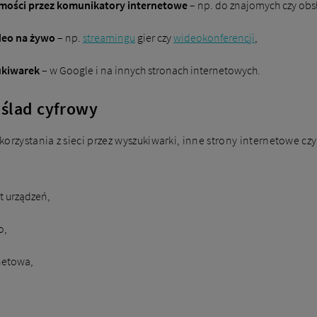
omości przez komunikatory internetowe
– np. do znajomych czy obsł
deo na żywo
– np.
streamingu
gier czy
wideokonferencji
,
ukiwarek
– w Google i na innych stronach internetowych.
 ślad cyfrowy
orzystania z sieci przez wyszukiwarki, inne strony internetowe czy
t urządzeń,
o,
netowa,