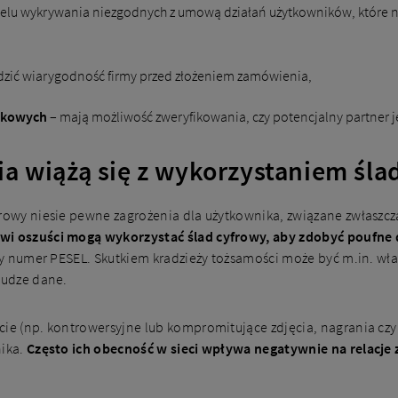
elu wykrywania niezgodnych z umową działań użytkowników, które n
dzić wiarygodność firmy przed złożeniem zamówienia,
dkowych
– mają możliwość zweryfikowania, czy potencjalny partner je
ia wiążą się z wykorzystaniem śl
frowy niesie pewne zagrożenia dla użytkownika, związane zwłaszcz
wi oszuści mogą wykorzystać ślad cyfrowy, aby zdobyć poufne 
 czy numer PESEL. Skutkiem kradzieży tożsamości może być m.in. w
cudze dane.
cie (np. kontrowersyjne lub kompromitujące zdjęcia, nagrania c
nika.
Często ich obecność w sieci wpływa negatywnie na relacje z 