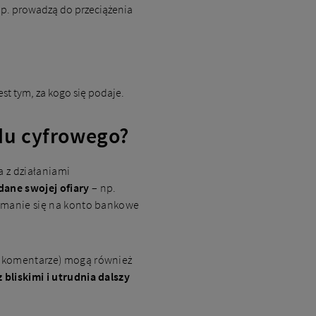
p. prowadzą do przeciążenia
st tym, za kogo się podaje.
adu cyfrowego?
a z działaniami
dane swojej ofiary
– np.
łamanie się na konto bankowe
zy komentarze) mogą również
bliskimi i utrudnia dalszy