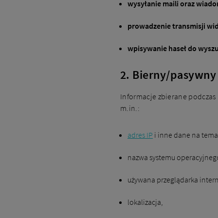
wysyłanie maili oraz wiad
prowadzenie transmisji wi
wpisywanie haseł do wysz
2. Bierny/pasywny
Informacje zbierane podczas k
m.in.:
adres IP
i inne dane na tema
nazwa systemu operacyjneg
używana przeglądarka inter
lokalizacja,