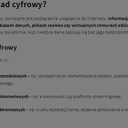
lad cyfrowy?
y, konieczne jest podłączenie urządzenia do internetu.
Informacj
bazach danych, plikach cookies czy wirtualnych chmurach obl
y świadomie, lecz niektóre dane zapisują się bez jego bezpośredn
yfrowy
m.in.:
ecznościowych –
np. udostępnianie i komentowanie postów, publikowa
ilowego,
 internetowych
– np. e-bankowości czy platformy streamingowej,
ektronicznych
– np. w celu rejestracji konta, złożenia zamówienia w sk