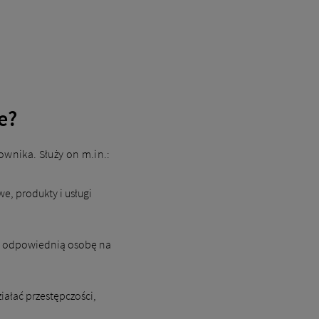
e?
wnika. Służy on m.in.:
, produkty i usługi
ć odpowiednią osobę na
iałać przestępczości,