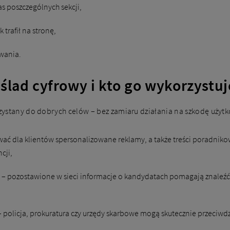
as poszczególnych sekcji,
 trafił na stronę,
wania.
 ślad cyfrowy i kto go wykorzystuj
ystany do dobrych celów – bez zamiaru działania na szkodę użytko
 dla klientów spersonalizowane reklamy, a także treści poradnikowe
cji,
– pozostawione w sieci informacje o kandydatach pomagają znaleź
 policja, prokuratura czy urzędy skarbowe mogą skutecznie przeciwdz